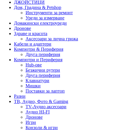
ДЖОЙСТИЦИ
Дом, Градина & Petshop
Инструменти за ремонт
Уреди за измерване
Домакински електроуреди
Дронове
Здраве и красота
Аксесоари за лична грижа
Кабели и адаптери
Компютри & Периферия
Друга периферия
Компютри и Периферия
Hub-ове
Безжични рутери
Друга периферия
Клавиатури
Мишки
Поставки за лаптоп
Разни
ТВ, Аудио, Фото & Gaming
TV-Аудио аксесоари
Аудио HI-FI
Дронове
Игри
Конзоли & игри