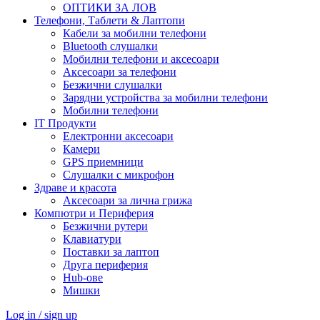
ОПТИКИ ЗА ЛОВ
Телефони, Таблети & Лаптопи
Кабели за мобилни телефони
Bluetooth слушалки
Мобилни телефони и аксесоари
Аксесоари за телефони
Безжични слушалки
Зарядни устройства за мобилни телефони
Мобилни телефони
IT Продукти
Електронни аксесоари
Камери
GPS приемници
Слушалки с микрофон
Здраве и красота
Аксесоари за лична грижа
Компютри и Периферия
Безжични рутери
Клавиатури
Поставки за лаптоп
Друга периферия
Hub-ове
Мишки
Log in / sign up