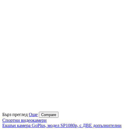
Бърз преглед
Още
Compare
Спортни видеокамери
Екшън камера GoPlus, модел SP1080p, с ДВЕ допълнителни