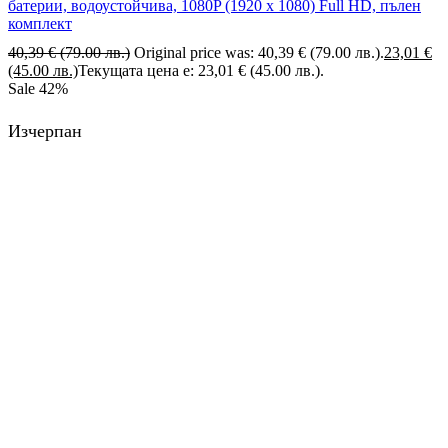
батерии, водоустойчива, 1080P (1920 х 1080) Full HD, пълен
комплект
40,39
€
(79.00 лв.)
Original price was: 40,39 € (79.00 лв.).
23,01
€
(45.00 лв.)
Текущата цена е: 23,01 € (45.00 лв.).
Sale
42%
Изчерпан