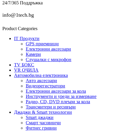
24/7/365 Поддръжка
info@1tech.bg
Product Categories
IT Продукти
GPS приемници
Електронни аксесоари
Камери
Слушалки с микрофон
TV БОКС
VR ОЧИЛА
Автомобилна електроника
Авто аксесоари
Видеорегистратори
Електронни аксесоари за кола
Инструменти и уреди за измерване
Радио, CD, DVD плеъри за кола
Трансмитери и ресивъри
Джаджи & Smart технологии
Smart джаджи
Смарт часовничи
Фитнес гривни