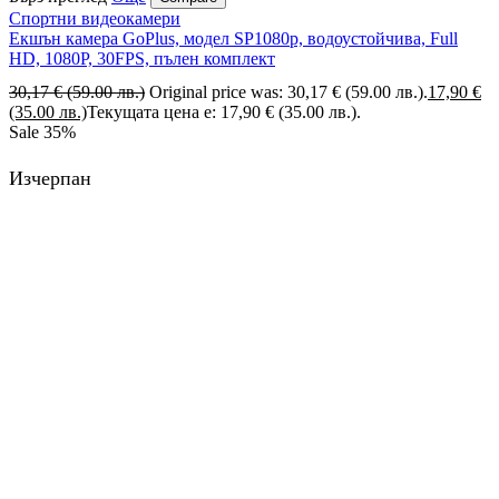
Спортни видеокамери
Екшън камера GoPlus, модел SP1080p, водоустойчива, Full
HD, 1080P, 30FPS, пълен комплект
30,17
€
(59.00 лв.)
Original price was: 30,17 € (59.00 лв.).
17,90
€
(35.00 лв.)
Текущата цена е: 17,90 € (35.00 лв.).
Sale
35%
Изчерпан