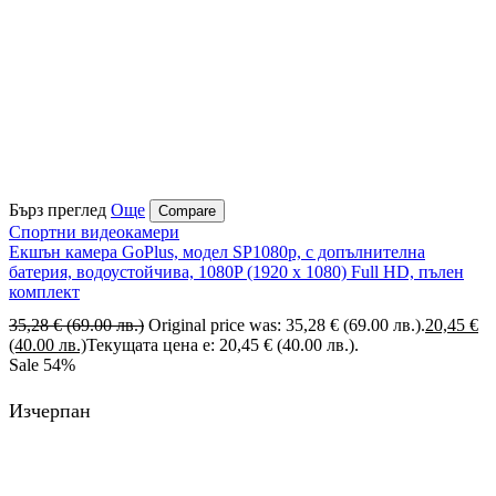
Бърз преглед
Още
Compare
Спортни видеокамери
Екшън камера GoPlus, модел SP1080p, с допълнителна
батерия, водоустойчива, 1080P (1920 х 1080) Full HD, пълен
комплект
35,28
€
(69.00 лв.)
Original price was: 35,28 € (69.00 лв.).
20,45
€
(40.00 лв.)
Текущата цена е: 20,45 € (40.00 лв.).
Sale
54%
Изчерпан