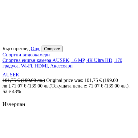
Бърз преглед
Още
Compare
Спортни видеокамери
Спортна екшън камера AUSEK, 16 MP, 4К Ultra HD, 170
градуса, Wi-Fi, HDMI, Аксесоари
AUSEK
101,75
€
(199.00 лв.)
Original price was: 101,75 € (199.00
лв.).
71,07
€
(139.00 лв.)
Текущата цена е: 71,07 € (139.00 лв.).
Sale
43%
Изчерпан