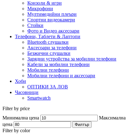
Конзоли & игри
Микрофони
Мултимедийни плеъри
Спортни видеокамери
Стойки
Фото и Видео аксесоари
Телефони, Таблети & Лаптопи
Bluetooth слушалки
Аксесоари за телефони
Безжични слушалки
Зарядни устройства за мобилни телефони
Кабели за мобилни телефони
Мобилни телефони
Мобилни телефони и аксесоари
Хоби
ОПТИКИ ЗА ЛОВ
Часовници
Smartwatch
Filter by price
Минимална цена
Максимална
цена
Филтър
Filter by color