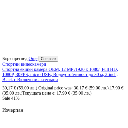
Бърз преглед
Още
Compare
Спортни видеокамери
Спортна екшън камера OEM, 12 MP /1920 x 1080/, Full HD,
1080P, 30FPS, micro USB, Водоустойчивост до 30 м, 2-inch,
Black с Включени аксесоари
30,17
€
(59.00 лв.)
Original price was: 30,17 € (59.00 лв.).
17,90
€
(35.00 лв.)
Текущата цена е: 17,90 € (35.00 лв.).
Sale
41%
Изчерпан