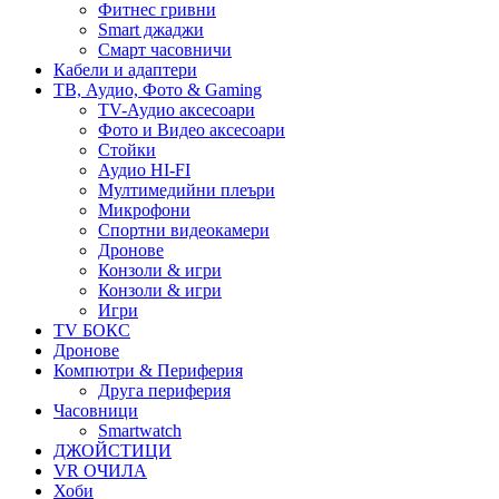
Фитнес гривни
Smart джаджи
Смарт часовничи
Кабели и адаптери
ТВ, Аудио, Фото & Gaming
TV-Аудио аксесоари
Фото и Видео аксесоари
Стойки
Аудио HI-FI
Мултимедийни плеъри
Микрофони
Спортни видеокамери
Дронове
Конзоли & игри
Конзоли & игри
Игри
TV БОКС
Дронове
Компютри & Периферия
Друга периферия
Часовници
Smartwatch
ДЖОЙСТИЦИ
VR ОЧИЛА
Хоби