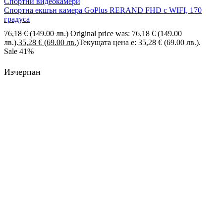
Спортни видеокамери
Спортна екшън камера GoPlus RERAND FHD с WIFI, 170
градуса
76,18
€
(149.00 лв.)
Original price was: 76,18 € (149.00
лв.).
35,28
€
(69.00 лв.)
Текущата цена е: 35,28 € (69.00 лв.).
Sale
41%
Изчерпан