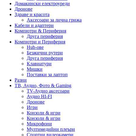
Домакински електроуреди
Дронове
Здраве и красота
Аксесоари за лична грижа
Кабели и адаптери
Компютри & Периферия
Друга периферия
Компютри и Периферия
Hub-ове
Безжични рутери
Друга периферия
Клавиатури
Мишки
Поставки за лаптоп
Разни
ТВ, Аудио, Фото & Gaming
TV-Аудио аксесоари
Аудио HI-FI
Дронове
Игри
Конзоли & игри
Конзоли & игри
Микрофони
Мултимедийни плеъри
Спортни видеокамери