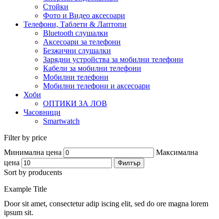
Стойки
Фото и Видео аксесоари
Телефони, Таблети & Лаптопи
Bluetooth слушалки
Аксесоари за телефони
Безжични слушалки
Зарядни устройства за мобилни телефони
Кабели за мобилни телефони
Мобилни телефони
Мобилни телефони и аксесоари
Хоби
ОПТИКИ ЗА ЛОВ
Часовници
Smartwatch
Filter by price
Минимална цена
Максимална
цена
Филтър
Sort by producents
Example Title
Door sit amet, consectetur adip iscing elit, sed do ore magna lorem
ipsum sit.