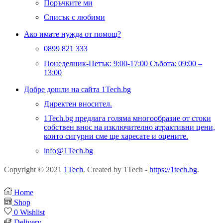
Поръчките ми
Списък с любими
Ако имате нужда от помощ?
0899 821 333
Понеделник-Петък: 9:00-17:00 Събота: 09:00 –
13:00
Добре дошли на сайта 1Tech.bg
Директен вносител.
1Tech.bg предлага голяма многообразие от стоки
собствен внос на изключително атрактивни цени,
които сигурни сме ще харесате и оцените.
info@1Tech.bg
Copyright © 2021
1Tech
. Created by 1Tech -
https://1tech.bg
.
Home
Shop
0
Wishlist
Delivery