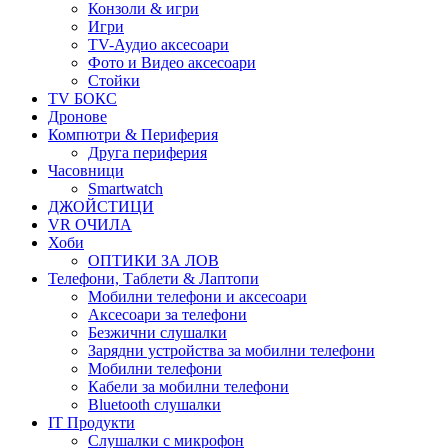
Конзоли & игри
Игри
TV-Аудио аксесоари
Фото и Видео аксесоари
Стойки
TV БОКС
Дронове
Компютри & Периферия
Друга периферия
Часовници
Smartwatch
ДЖОЙСТИЦИ
VR ОЧИЛА
Хоби
ОПТИКИ ЗА ЛОВ
Телефони, Таблети & Лаптопи
Мобилни телефони и аксесоари
Аксесоари за телефони
Безжични слушалки
Зарядни устройства за мобилни телефони
Мобилни телефони
Кабели за мобилни телефони
Bluetooth слушалки
IT Продукти
Слушалки с микрофон