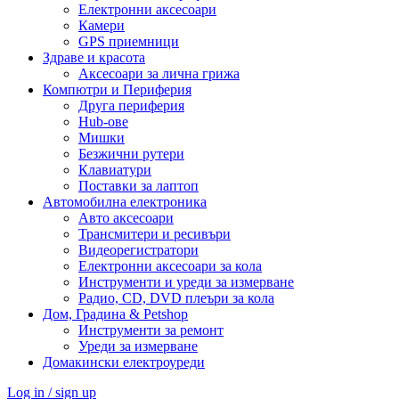
Електронни аксесоари
Камери
GPS приемници
Здраве и красота
Аксесоари за лична грижа
Компютри и Периферия
Друга периферия
Hub-ове
Мишки
Безжични рутери
Клавиатури
Поставки за лаптоп
Автомобилна електроника
Авто аксесоари
Трансмитери и ресивъри
Видеорегистратори
Електронни аксесоари за кола
Инструменти и уреди за измерване
Радио, CD, DVD плеъри за кола
Дом, Градина & Petshop
Инструменти за ремонт
Уреди за измерване
Домакински електроуреди
Log in / sign up