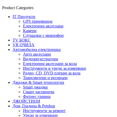
Product Categories
IT Продукти
GPS приемници
Електронни аксесоари
Камери
Слушалки с микрофон
TV БОКС
VR ОЧИЛА
Автомобилна електроника
Авто аксесоари
Видеорегистратори
Електронни аксесоари за кола
Инструменти и уреди за измерване
Радио, CD, DVD плеъри за кола
Трансмитери и ресивъри
Джаджи & Smart технологии
Smart джаджи
Смарт часовничи
Фитнес гривни
ДЖОЙСТИЦИ
Дом, Градина & Petshop
Инструменти за ремонт
Уреди за измерване