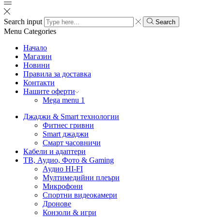
Search input
Search
Menu
Categories
Начало
Магазин
Новини
Правила за доставка
Контакти
Нашите оферти
Mega menu 1
Джаджи & Smart технологии
Фитнес гривни
Smart джаджи
Смарт часовничи
Кабели и адаптери
ТВ, Аудио, Фото & Gaming
Аудио HI-FI
Мултимедийни плеъри
Микрофони
Спортни видеокамери
Дронове
Конзоли & игри