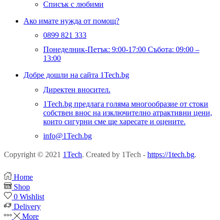
Списък с любими
Ако имате нужда от помощ?
0899 821 333
Понеделник-Петък: 9:00-17:00 Събота: 09:00 –
13:00
Добре дошли на сайта 1Tech.bg
Директен вносител.
1Tech.bg предлага голяма многообразие от стоки
собствен внос на изключително атрактивни цени,
които сигурни сме ще харесате и оцените.
info@1Tech.bg
Copyright © 2021
1Tech
. Created by 1Tech -
https://1tech.bg
.
Home
Shop
0
Wishlist
Delivery
More