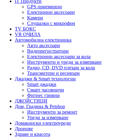
IT Продукти
GPS приемници
Електронни аксесоари
Камери
Слушалки с микрофон
TV БОКС
VR ОЧИЛА
Автомобилна електроника
Авто аксесоари
Видеорегистратори
Електронни аксесоари за кола
Инструменти и уреди за измерване
Радио, CD, DVD плеъри за кола
Трансмитери и ресивъри
Джаджи & Smart технологии
Smart джаджи
Смарт часовничи
Фитнес гривни
ДЖОЙСТИЦИ
Дом, Градина & Petshop
Инструменти за ремонт
Уреди за измерване
Домакински електроуреди
Дронове
Здраве и красота