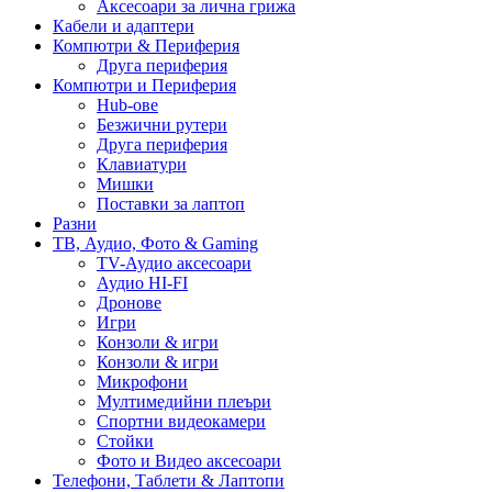
Аксесоари за лична грижа
Кабели и адаптери
Компютри & Периферия
Друга периферия
Компютри и Периферия
Hub-ове
Безжични рутери
Друга периферия
Клавиатури
Мишки
Поставки за лаптоп
Разни
ТВ, Аудио, Фото & Gaming
TV-Аудио аксесоари
Аудио HI-FI
Дронове
Игри
Конзоли & игри
Конзоли & игри
Микрофони
Мултимедийни плеъри
Спортни видеокамери
Стойки
Фото и Видео аксесоари
Телефони, Таблети & Лаптопи