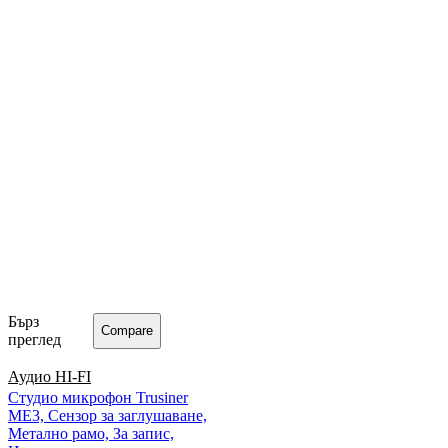
Бърз
Compare
преглед
Аудио HI-FI
Студио микрофон Trusiner
ME3, Сензор за заглушаване,
Метално рамо, За запис,