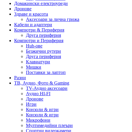
Домакински електроуреди
Дронове
Здраве и красота
Аксесоари за лична грижа
Кабели и адаптери
Компютри & Периферия
Друга периферия
Компютри и Периферия
Hub-ове
Безжични рутери
Друга периферия
Клавиатури
Мишки
Поставки за лаптоп
Разни
ТВ, Аудио, Фото & Gaming
TV-Аудио аксесоари
Аудио HI-FI
Дронове
Игри
Конзоли & игри
Конзоли & игри
Микрофони
Мултимедийни плеъри
Спортни видеокамери