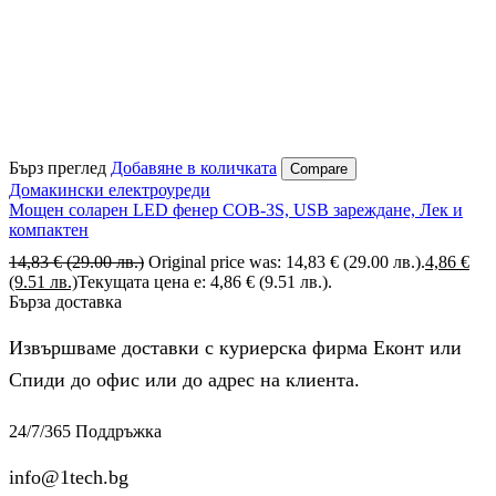
Бърз преглед
Добавяне в количката
Compare
Домакински електроуреди
Мощен соларен LED фенер COB-3S, USB зареждане, Лек и
компактен
14,83
€
(29.00 лв.)
Original price was: 14,83 € (29.00 лв.).
4,86
€
(9.51 лв.)
Текущата цена е: 4,86 € (9.51 лв.).
Бърза доставка
Извършваме доставки с куриерска фирма Еконт или
Спиди до офис или до адрес на клиента.
24/7/365 Поддръжка
info@1tech.bg