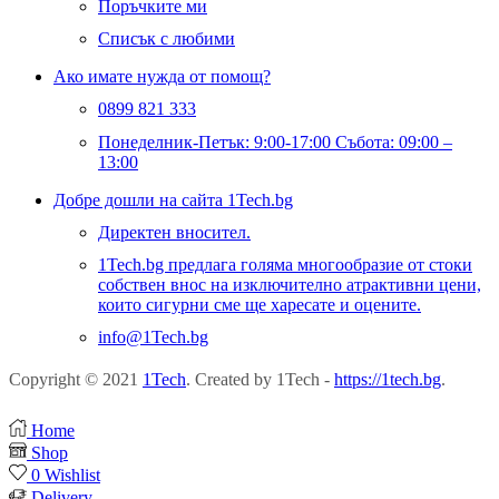
Поръчките ми
Списък с любими
Ако имате нужда от помощ?
0899 821 333
Понеделник-Петък: 9:00-17:00 Събота: 09:00 –
13:00
Добре дошли на сайта 1Tech.bg
Директен вносител.
1Tech.bg предлага голяма многообразие от стоки
собствен внос на изключително атрактивни цени,
които сигурни сме ще харесате и оцените.
info@1Tech.bg
Copyright © 2021
1Tech
. Created by 1Tech -
https://1tech.bg
.
Home
Shop
0
Wishlist
Delivery