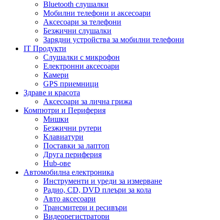
Bluetooth слушалки
Мобилни телефони и аксесоари
Аксесоари за телефони
Безжични слушалки
Зарядни устройства за мобилни телефони
IT Продукти
Слушалки с микрофон
Електронни аксесоари
Камери
GPS приемници
Здраве и красота
Аксесоари за лична грижа
Компютри и Периферия
Мишки
Безжични рутери
Клавиатури
Поставки за лаптоп
Друга периферия
Hub-ове
Автомобилна електроника
Инструменти и уреди за измерване
Радио, CD, DVD плеъри за кола
Авто аксесоари
Трансмитери и ресивъри
Видеорегистратори