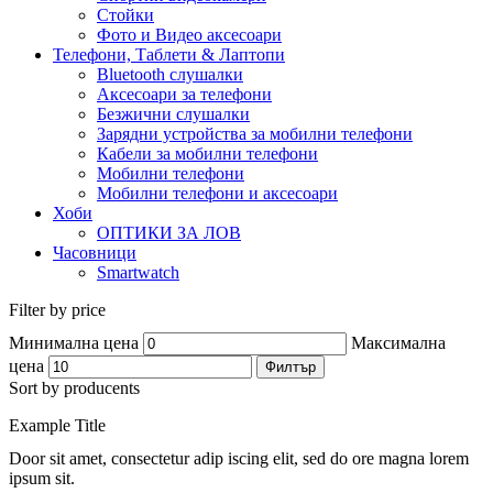
Стойки
Фото и Видео аксесоари
Телефони, Таблети & Лаптопи
Bluetooth слушалки
Аксесоари за телефони
Безжични слушалки
Зарядни устройства за мобилни телефони
Кабели за мобилни телефони
Мобилни телефони
Мобилни телефони и аксесоари
Хоби
ОПТИКИ ЗА ЛОВ
Часовници
Smartwatch
Filter by price
Минимална цена
Максимална
цена
Филтър
Sort by producents
Example Title
Door sit amet, consectetur adip iscing elit, sed do ore magna lorem
ipsum sit.