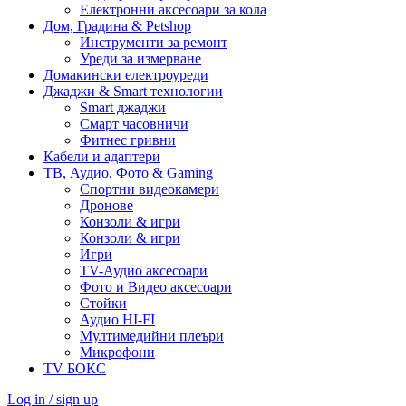
Електронни аксесоари за кола
Дом, Градина & Petshop
Инструменти за ремонт
Уреди за измерване
Домакински електроуреди
Джаджи & Smart технологии
Smart джаджи
Смарт часовничи
Фитнес гривни
Кабели и адаптери
ТВ, Аудио, Фото & Gaming
Спортни видеокамери
Дронове
Конзоли & игри
Конзоли & игри
Игри
TV-Аудио аксесоари
Фото и Видео аксесоари
Стойки
Аудио HI-FI
Мултимедийни плеъри
Микрофони
TV БОКС
Log in / sign up