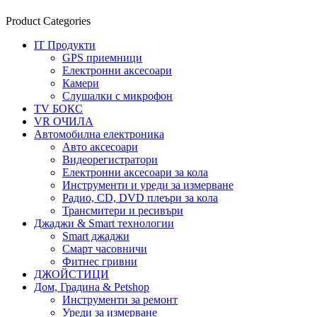
Product Categories
IT Продукти
GPS приемници
Електронни аксесоари
Камери
Слушалки с микрофон
TV БОКС
VR ОЧИЛА
Автомобилна електроника
Авто аксесоари
Видеорегистратори
Електронни аксесоари за кола
Инструменти и уреди за измерване
Радио, CD, DVD плеъри за кола
Трансмитери и ресивъри
Джаджи & Smart технологии
Smart джаджи
Смарт часовничи
Фитнес гривни
ДЖОЙСТИЦИ
Дом, Градина & Petshop
Инструменти за ремонт
Уреди за измерване