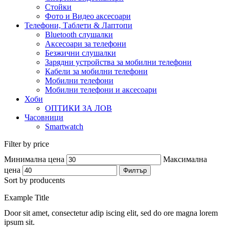
Стойки
Фото и Видео аксесоари
Телефони, Таблети & Лаптопи
Bluetooth слушалки
Аксесоари за телефони
Безжични слушалки
Зарядни устройства за мобилни телефони
Кабели за мобилни телефони
Мобилни телефони
Мобилни телефони и аксесоари
Хоби
ОПТИКИ ЗА ЛОВ
Часовници
Smartwatch
Filter by price
Минимална цена
Максимална
цена
Филтър
Sort by producents
Example Title
Door sit amet, consectetur adip iscing elit, sed do ore magna lorem
ipsum sit.