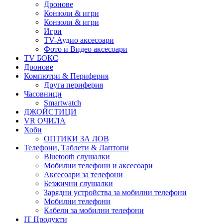
Дронове
Конзоли & игри
Конзоли & игри
Игри
TV-Аудио аксесоари
Фото и Видео аксесоари
TV БОКС
Дронове
Компютри & Периферия
Друга периферия
Часовници
Smartwatch
ДЖОЙСТИЦИ
VR ОЧИЛА
Хоби
ОПТИКИ ЗА ЛОВ
Телефони, Таблети & Лаптопи
Bluetooth слушалки
Мобилни телефони и аксесоари
Аксесоари за телефони
Безжични слушалки
Зарядни устройства за мобилни телефони
Мобилни телефони
Кабели за мобилни телефони
IT Продукти