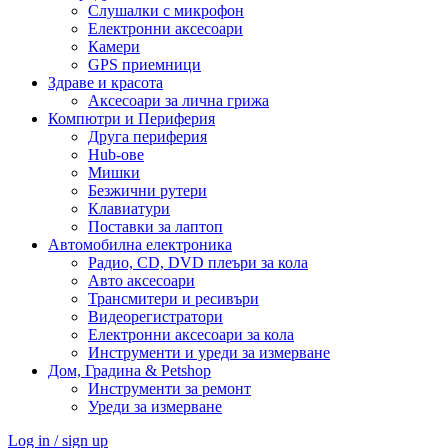
Слушалки с микрофон
Електронни аксесоари
Камери
GPS приемници
Здраве и красота
Аксесоари за лична грижа
Компютри и Периферия
Друга периферия
Hub-ове
Мишки
Безжични рутери
Клавиатури
Поставки за лаптоп
Автомобилна електроника
Радио, CD, DVD плеъри за кола
Авто аксесоари
Трансмитери и ресивъри
Видеорегистратори
Електронни аксесоари за кола
Инструменти и уреди за измерване
Дом, Градина & Petshop
Инструменти за ремонт
Уреди за измерване
Log in / sign up