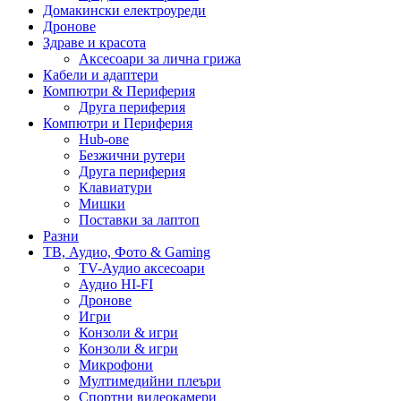
Домакински електроуреди
Дронове
Здраве и красота
Аксесоари за лична грижа
Кабели и адаптери
Компютри & Периферия
Друга периферия
Компютри и Периферия
Hub-ове
Безжични рутери
Друга периферия
Клавиатури
Мишки
Поставки за лаптоп
Разни
ТВ, Аудио, Фото & Gaming
TV-Аудио аксесоари
Аудио HI-FI
Дронове
Игри
Конзоли & игри
Конзоли & игри
Микрофони
Мултимедийни плеъри
Спортни видеокамери