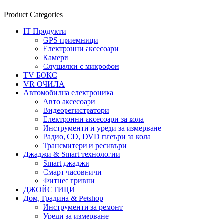
Product Categories
IT Продукти
GPS приемници
Електронни аксесоари
Камери
Слушалки с микрофон
TV БОКС
VR ОЧИЛА
Автомобилна електроника
Авто аксесоари
Видеорегистратори
Електронни аксесоари за кола
Инструменти и уреди за измерване
Радио, CD, DVD плеъри за кола
Трансмитери и ресивъри
Джаджи & Smart технологии
Smart джаджи
Смарт часовничи
Фитнес гривни
ДЖОЙСТИЦИ
Дом, Градина & Petshop
Инструменти за ремонт
Уреди за измерване