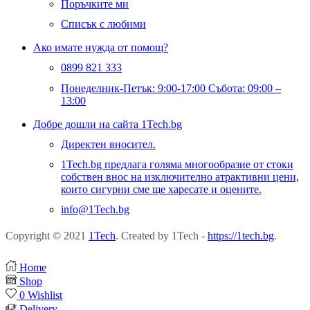
Поръчките ми
Списък с любими
Ако имате нужда от помощ?
0899 821 333
Понеделник-Петък: 9:00-17:00 Събота: 09:00 –
13:00
Добре дошли на сайта 1Tech.bg
Директен вносител.
1Tech.bg предлага голяма многообразие от стоки
собствен внос на изключително атрактивни цени,
които сигурни сме ще харесате и оцените.
info@1Tech.bg
Copyright © 2021
1Tech
. Created by 1Tech -
https://1tech.bg
.
Home
Shop
0
Wishlist
Delivery