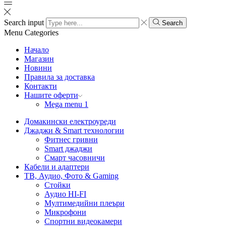
Search input
Search
Menu
Categories
Начало
Магазин
Новини
Правила за доставка
Контакти
Нашите оферти
Mega menu 1
Домакински електроуреди
Джаджи & Smart технологии
Фитнес гривни
Smart джаджи
Смарт часовничи
Кабели и адаптери
ТВ, Аудио, Фото & Gaming
Стойки
Аудио HI-FI
Мултимедийни плеъри
Микрофони
Спортни видеокамери