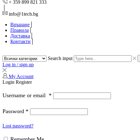
+ 359 899 821 333
info@1tech.bg
Връщане
Правила
Доставка
Контакти
Search input
Log in / sign up
My Account
Login
Register
Username or email
*
Password
*
Lost password?
Remember Me