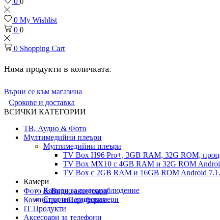
0
0
0
My Wishlist
0
0
0
Shopping Cart
Няма продукти в количката.
Върни се към магазина
Срокове и доставка
ВСИЧКИ КАТЕГОРИИ
ТВ, Аудио & Фото
Мултимедийни плеъри
Мултимедийни плеъри
TV Box H96 Pro+, 3GB RAM, 32G ROM, проце
TV Box MX10 с 4GB RAM и 32G ROM Android 
TV Box с 2GB RAM и 16GВ ROM Android 7.1.
Камери
Камери за видеонаблюдение
Фото & Видео аксесоари
Спортни видеокамери
Компютри и Периферия
IT Продукти
Аксесоари за телефони