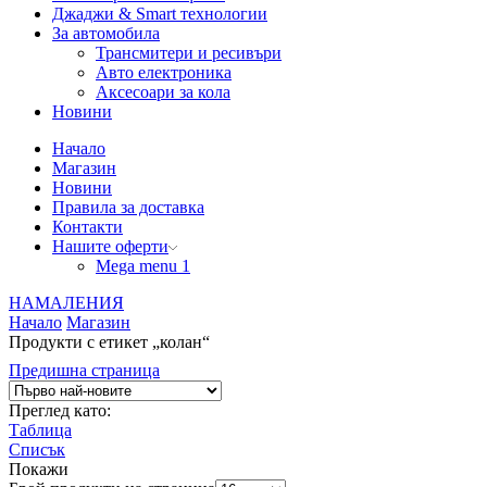
Джаджи & Smart технологии
За автомобила
Трансмитери и ресивъри
Авто електроника
Аксесоари за кола
Новини
Начало
Магазин
Новини
Правила за доставка
Контакти
Нашите оферти
Mega menu 1
НАМАЛЕНИЯ
Начало
Магазин
Продукти с етикет „колан“
Предишна страница
Преглед като:
Таблица
Списък
Покажи