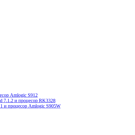
сор Amlogic S912
7.1.2 и процесор RK3328
1 и процесор Amlogic S905W