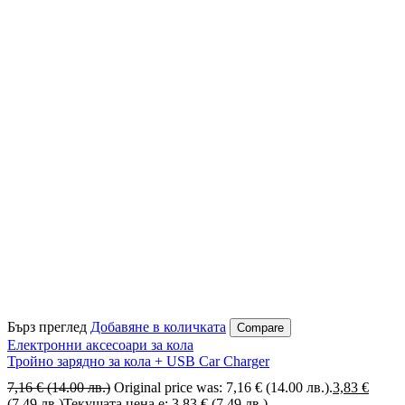
Бърз преглед
Добавяне в количката
Compare
Електронни аксесоари за кола
Тройно зарядно за кола + USB Car Charger
7,16
€
(14.00 лв.)
Original price was: 7,16 € (14.00 лв.).
3,83
€
(7.49 лв.)
Текущата цена е: 3,83 € (7.49 лв.).