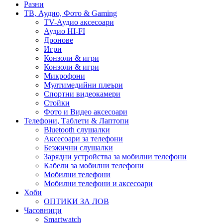
Разни
ТВ, Аудио, Фото & Gaming
TV-Аудио аксесоари
Аудио HI-FI
Дронове
Игри
Конзоли & игри
Конзоли & игри
Микрофони
Мултимедийни плеъри
Спортни видеокамери
Стойки
Фото и Видео аксесоари
Телефони, Таблети & Лаптопи
Bluetooth слушалки
Аксесоари за телефони
Безжични слушалки
Зарядни устройства за мобилни телефони
Кабели за мобилни телефони
Мобилни телефони
Мобилни телефони и аксесоари
Хоби
ОПТИКИ ЗА ЛОВ
Часовници
Smartwatch