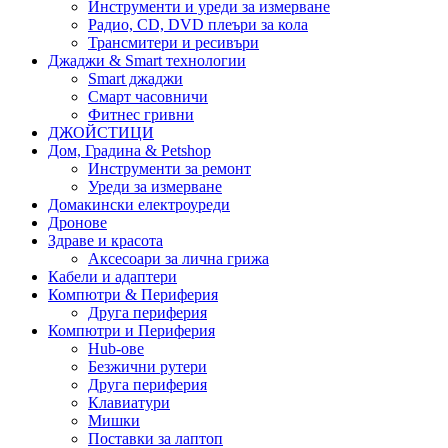
Инструменти и уреди за измерване
Радио, CD, DVD плеъри за кола
Трансмитери и ресивъри
Джаджи & Smart технологии
Smart джаджи
Смарт часовничи
Фитнес гривни
ДЖОЙСТИЦИ
Дом, Градина & Petshop
Инструменти за ремонт
Уреди за измерване
Домакински електроуреди
Дронове
Здраве и красота
Аксесоари за лична грижа
Кабели и адаптери
Компютри & Периферия
Друга периферия
Компютри и Периферия
Hub-ове
Безжични рутери
Друга периферия
Клавиатури
Мишки
Поставки за лаптоп