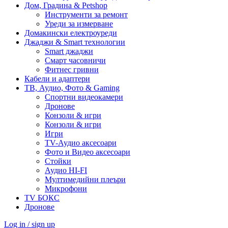
Дом, Градина & Petshop
Инструменти за ремонт
Уреди за измерване
Домакински електроуреди
Джаджи & Smart технологии
Smart джаджи
Смарт часовничи
Фитнес гривни
Кабели и адаптери
ТВ, Аудио, Фото & Gaming
Спортни видеокамери
Дронове
Конзоли & игри
Конзоли & игри
Игри
TV-Аудио аксесоари
Фото и Видео аксесоари
Стойки
Аудио HI-FI
Мултимедийни плеъри
Микрофони
TV БОКС
Дронове
Log in / sign up