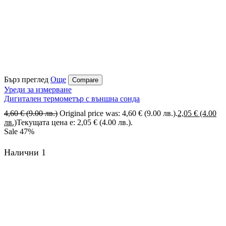
Бърз преглед
Още
Compare
Уреди за измерване
Дигитален термометър с външна сонда
4,60
€
(9.00 лв.)
Original price was: 4,60 € (9.00 лв.).
2,05
€
(4.00
лв.)
Текущата цена е: 2,05 € (4.00 лв.).
Sale
47%
Налични 1