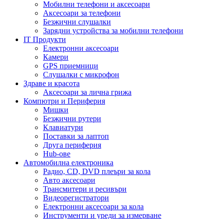
Мобилни телефони и аксесоари
Аксесоари за телефони
Безжични слушалки
Зарядни устройства за мобилни телефони
IT Продукти
Електронни аксесоари
Камери
GPS приемници
Слушалки с микрофон
Здраве и красота
Аксесоари за лична грижа
Компютри и Периферия
Мишки
Безжични рутери
Клавиатури
Поставки за лаптоп
Друга периферия
Hub-ове
Автомобилна електроника
Радио, CD, DVD плеъри за кола
Авто аксесоари
Трансмитери и ресивъри
Видеорегистратори
Електронни аксесоари за кола
Инструменти и уреди за измерване