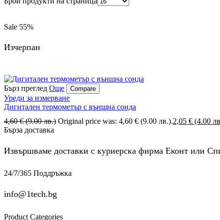
Брой продукти на страница
Sale
55%
Изчерпан
Бърз преглед
Още
Compare
Уреди за измерване
Дигитален термометър с външна сонда
4,60
€
(9.00 лв.)
Original price was: 4,60 € (9.00 лв.).
2,05
€
(4.00 лв
Бърза доставка
Извършваме доставки с куриерска фирма Еконт или Спи
24/7/365 Поддръжка
info@1tech.bg
Product Categories