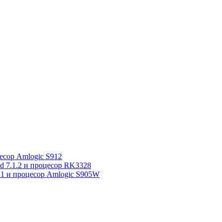
сор Amlogic S912
7.1.2 и процесор RK3328
1 и процесор Amlogic S905W