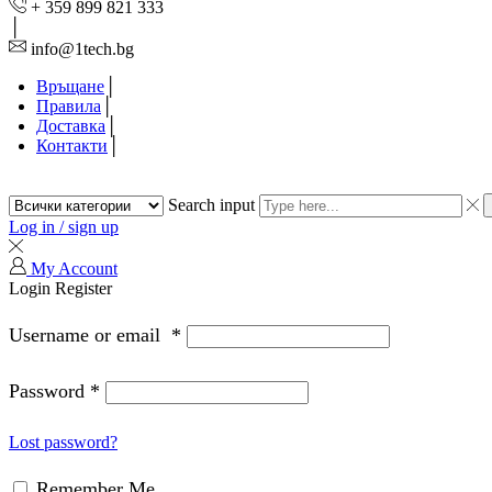
+ 359 899 821 333
info@1tech.bg
Връщане
Правила
Доставка
Контакти
Search input
Log in / sign up
My Account
Login
Register
Username or email
*
Password
*
Lost password?
Remember Me