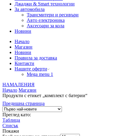
Джаджи & Smart технологии
За автомобила
Трансмитери и ресивъри
Авто електроника
Аксесоари за кола
Новини
Начало
Магазин
Новини
Правила за доставка
Контакти
Нашите оферти
Mega menu 1
НАМАЛЕНИЯ
Начало
Магазин
Продукти с етикет „комплект с батерии“
Предишна страница
Преглед като:
Таблица
Списък
Покажи