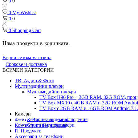
0
0
0
My Wishlist
0
0
0
Shopping Cart
Няма продукти в количката.
Върни се към магазина
Срокове и доставка
ВСИЧКИ КАТЕГОРИИ
ТВ, Аудио & Фото
Мултимедийни плеъри
Мултимедийни плеъри
TV Box H96 Pro+, 3GB RAM, 32G ROM, проце
TV Box MX10 с 4GB RAM и 32G ROM Android 
TV Box с 2GB RAM и 16GВ ROM Android 7.1.
Камери
Камери за видеонаблюдение
Фото & Видео аксесоари
Спортни видеокамери
Компютри и Периферия
IT Продукти
Аксесоари за телефони