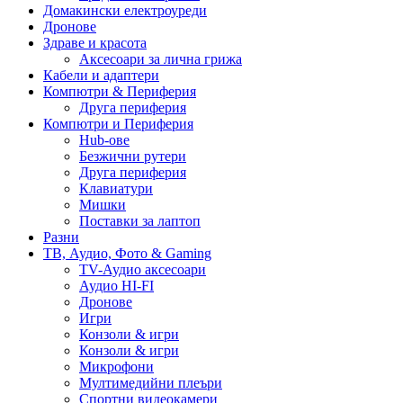
Домакински електроуреди
Дронове
Здраве и красота
Аксесоари за лична грижа
Кабели и адаптери
Компютри & Периферия
Друга периферия
Компютри и Периферия
Hub-ове
Безжични рутери
Друга периферия
Клавиатури
Мишки
Поставки за лаптоп
Разни
ТВ, Аудио, Фото & Gaming
TV-Аудио аксесоари
Аудио HI-FI
Дронове
Игри
Конзоли & игри
Конзоли & игри
Микрофони
Мултимедийни плеъри
Спортни видеокамери