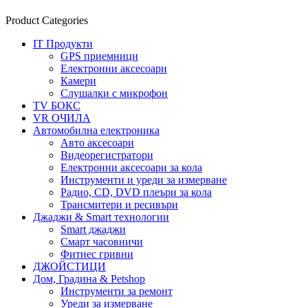
Product Categories
IT Продукти
GPS приемници
Електронни аксесоари
Камери
Слушалки с микрофон
TV БОКС
VR ОЧИЛА
Автомобилна електроника
Авто аксесоари
Видеорегистратори
Електронни аксесоари за кола
Инструменти и уреди за измерване
Радио, CD, DVD плеъри за кола
Трансмитери и ресивъри
Джаджи & Smart технологии
Smart джаджи
Смарт часовничи
Фитнес гривни
ДЖОЙСТИЦИ
Дом, Градина & Petshop
Инструменти за ремонт
Уреди за измерване