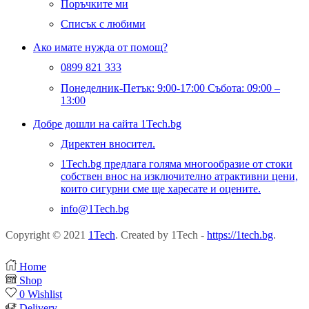
Поръчките ми
Списък с любими
Ако имате нужда от помощ?
0899 821 333
Понеделник-Петък: 9:00-17:00 Събота: 09:00 –
13:00
Добре дошли на сайта 1Tech.bg
Директен вносител.
1Tech.bg предлага голяма многообразие от стоки
собствен внос на изключително атрактивни цени,
които сигурни сме ще харесате и оцените.
info@1Tech.bg
Copyright © 2021
1Tech
. Created by 1Tech -
https://1tech.bg
.
Home
Shop
0
Wishlist
Delivery