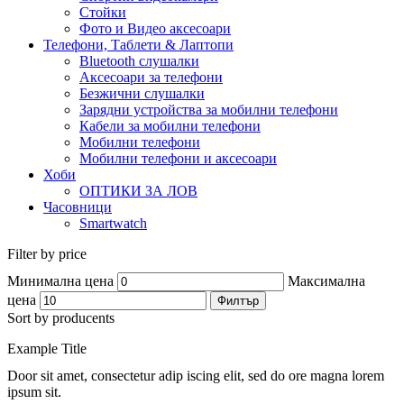
Стойки
Фото и Видео аксесоари
Телефони, Таблети & Лаптопи
Bluetooth слушалки
Аксесоари за телефони
Безжични слушалки
Зарядни устройства за мобилни телефони
Кабели за мобилни телефони
Мобилни телефони
Мобилни телефони и аксесоари
Хоби
ОПТИКИ ЗА ЛОВ
Часовници
Smartwatch
Filter by price
Минимална цена
Максимална
цена
Филтър
Sort by producents
Example Title
Door sit amet, consectetur adip iscing elit, sed do ore magna lorem
ipsum sit.