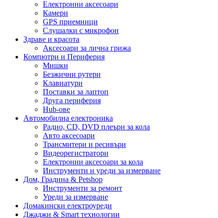
Електронни аксесоари
Камери
GPS приемници
Слушалки с микрофон
Здраве и красота
Аксесоари за лична грижа
Компютри и Периферия
Мишки
Безжични рутери
Клавиатури
Поставки за лаптоп
Друга периферия
Hub-ове
Автомобилна електроника
Радио, CD, DVD плеъри за кола
Авто аксесоари
Трансмитери и ресивъри
Видеорегистратори
Електронни аксесоари за кола
Инструменти и уреди за измерване
Дом, Градина & Petshop
Инструменти за ремонт
Уреди за измерване
Домакински електроуреди
Джаджи & Smart технологии