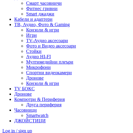
Смарт часовничи
Фитнес гривни
Smart джаджи
Кабели и адаптери
ТВ, Аудио, Фото & Gaming
Конзоли & игри
Игри
TV-Аудио аксесоари
Фото и Видео аксесоари
Стойки
Аудио HI-FI
Мултимедийни плеъри
Микрофони
Спортни видеокамери
Дронове
Конзоли & игри
TV БОКС
Дронове
Компютри & Периферия
Друга периферия
Часовници
Smartwatch
ДЖОЙСТИЦИ
Log in / sign up