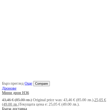
Бърз преглед
Още
Compare
Дронове
Mини дрон H36
43,46
€
(85.00 лв.)
Original price was: 43,46 € (85.00 лв.).
25,05
€
(49.00 лв.)
Текущата цена е: 25,05 € (49.00 лв.).
Бърза доставка