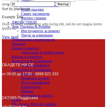
Трансмитери и ресивъри
цена
Филтър
Джаджи & Smart технологии
Sort by producents
Smart джаджи
Смарт часовничи
Example Title
Фитнес гривни
ДЖОЙСТИЦИ
Door sit amet, consectetur adip iscing elit, sed do ore magna lorem
Дом, Градина & Petshop
ipsum sit.
Инструменти за ремонт
Уреди за измерване
View more
Домакински електроуреди
Дронове
Здраве и красота
Аксесоари за лична грижа
Кабели и адаптери
Компютри & Периферия
ОБАДЕТЕ НИ СЕ
Друга периферия
Компютри и Периферия
от 09:00 до 17:00 - 0899 821 333
Hub-ове
Безжични рутери
Друга периферия
Клавиатури
Мишки
Поставки за лаптоп
24/7/365 Поддръжка
Разни
ТВ, Аудио, Фото & Gaming
info@1tech.bg