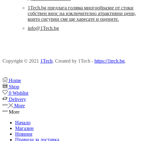
1Tech.bg предлага голяма многообразие от стоки
собствен внос на изключително атрактивни цени,
които сигурни сме ще харесате и оцените.
info@1Tech.bg
Copyright © 2021
1Tech
. Created by 1Tech -
https://1tech.bg
.
Home
Shop
0
Wishlist
Delivery
More
More
Начало
Магазин
Новини
Правила за доставка