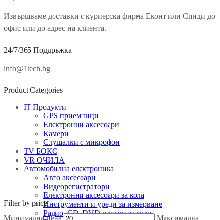
Извършваме доставки с куриерска фирма Еконт или Спиди до
офис или до адрес на клиента.
24/7/365 Поддръжка
info@1tech.bg
Product Categories
IT Продукти
GPS приемници
Електронни аксесоари
Камери
Слушалки с микрофон
TV БОКС
VR ОЧИЛА
Автомобилна електроника
Авто аксесоари
Видеорегистратори
Електронни аксесоари за кола
Filter by price
Инструменти и уреди за измерване
Радио, CD, DVD плеъри за кола
Минимална цена
Максимална