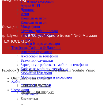
TV-Аудио аксесоари
Аудио HI-FI
Дронове
Игри
Конзоли & игри
Конзоли & игри
Локация
Микрофони
Мултимедийни плеъри
Спортни видеокамери
гр. Шумен, п.к. 9700, ул. " Христо Ботев " № 6, Магазин
Стойки
ТЕХНОСЕКТОР
Фото и Видео аксесоари
Телефони, Таблети & Лаптопи
Bluetooth слушалки
Аксесоари за телефони
Безжични слушалки
Зарядни устройства за мобилни телефони
Кабели за мобилни телефони
Facebook
Twitter
Instagram
Pinterest
Linkedin
Youtube
Vimeo
Мобилни телефони
Мобилни телефони и аксесоари
Обслужване на клиенти
Хоби
Срокове и доставк
ОПТИКИ ЗА ЛОВ
Часовници
Връщане на продукт
Smartwatch
Бисквитки