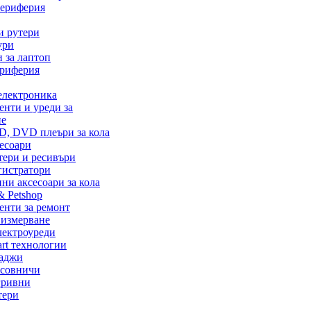
ериферия
и рутери
ури
 за лаптоп
ериферия
електроника
нти и уреди за
не
D, DVD плеъри за кола
есоари
тери и ресивъри
гистратори
ни аксесоари за кола
& Petshop
енти за ремонт
 измерване
лектроуреди
rt технологии
жаджи
асовничи
гривни
тери