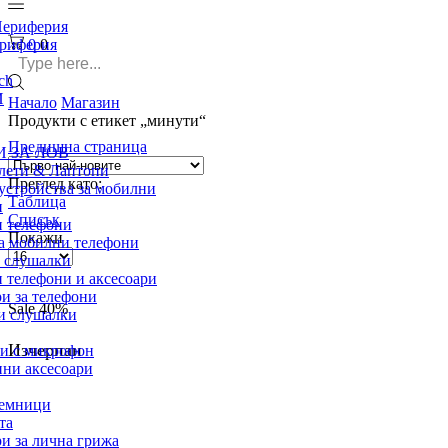
ериферия
ериферия
0
0
Search
ch
input
И
Начало
Магазин
Продукти с етикет „минути“
Предишна страница
 ЗА ЛОВ
лети & Лаптопи
Преглед като:
устройства за мобилни
Таблица
и
Списък
 телефони
Покажи
а мобилни телефони
Брой
h слушалки
продукти
 телефони и аксесоари
на
и за телефони
Sale
40%
страница
и слушалки
Изчерпан
и с микрофон
ни аксесоари
емници
та
и за лична грижа