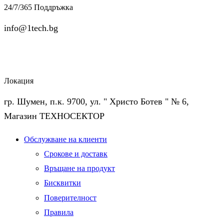
24/7/365 Поддръжка
info@1tech.bg
Локация
гр. Шумен, п.к. 9700, ул. " Христо Ботев " № 6,
Магазин ТЕХНОСЕКТОР
Facebook
Twitter
Instagram
Pinterest
Linkedin
Youtube
Vimeo
Обслужване на клиенти
Срокове и доставк
Връщане на продукт
Бисквитки
Поверителност
Правила