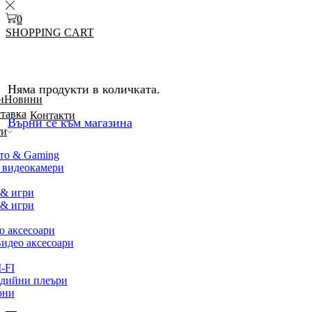
0
SHOPPING CART
Няма продукти в количката.
н
Новини
ставка
Контакти
Върни се към магазина
ти
то & Gaming
 видеокамери
 & игри
 & игри
о аксесоари
идео аксесоари
-FI
дийни плеъри
они