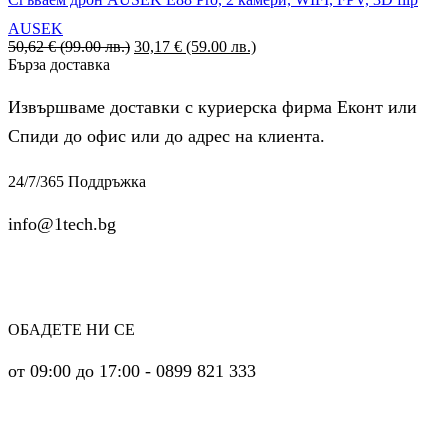
AUSEK
50,62
€
(99.00 лв.)
Original
30,17
€
(59.00 лв.)
Текущата
Бърза доставка
price
цена
was:
е:
50,62 €
30,17 €
Извършваме доставки с куриерска фирма Еконт или
(99.00
(59.00
Спиди до офис или до адрес на клиента.
лв.).
лв.).
24/7/365 Поддръжка
info@1tech.bg
ОБАДЕТЕ НИ СЕ
от 09:00 до 17:00 - 0899 821 333