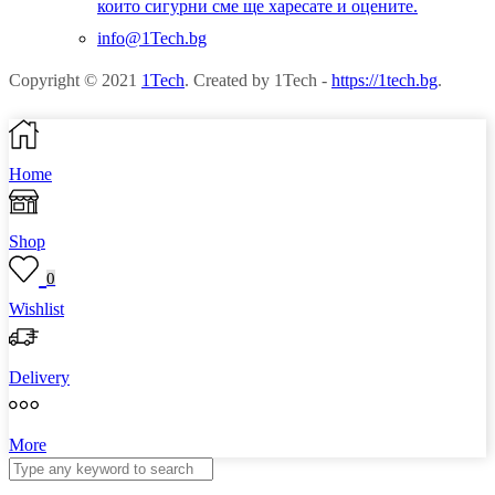
които сигурни сме ще харесате и оцените.
info@1Tech.bg
Copyright © 2021
1Tech
. Created by 1Tech -
https://1tech.bg
.
Home
Shop
0
Wishlist
Delivery
More