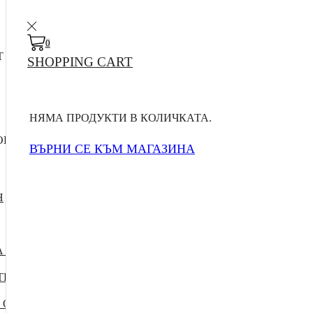
0
T
SHOPPING CART
НЯМА ПРОДУКТИ В КОЛИЧКАТА.
RIES
ВЪРНИ СЕ КЪМ МАГАЗИНА
Н
 ЗА ДОСТАВКА
ТИ
 ОФЕРТИ