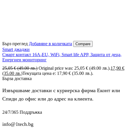
Бърз преглед
Добавяне в количката
Compare
Smart джаджи
Смарт контакт 16A-EU, WiFi, Smart life APP, Защита от деца,
Енергиен мониторинг
25,05
€
(49.00 лв.)
Original price was: 25,05 € (49.00 лв.).
17,90
€
(35.00 лв.)
Текущата цена е: 17,90 € (35.00 лв.).
Бърза доставка
Извършваме доставки с куриерска фирма Еконт или
Спиди до офис или до адрес на клиента.
24/7/365 Поддръжка
info@1tech.bg