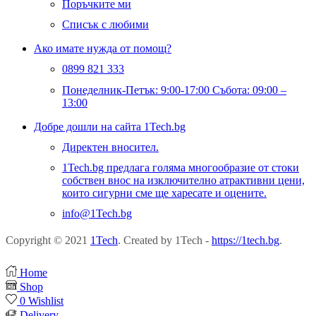
Поръчките ми
Списък с любими
Ако имате нужда от помощ?
0899 821 333
Понеделник-Петък: 9:00-17:00 Събота: 09:00 –
13:00
Добре дошли на сайта 1Tech.bg
Директен вносител.
1Tech.bg предлага голяма многообразие от стоки
собствен внос на изключително атрактивни цени,
които сигурни сме ще харесате и оцените.
info@1Tech.bg
Copyright © 2021
1Tech
. Created by 1Tech -
https://1tech.bg
.
Home
Shop
0
Wishlist
Delivery