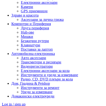
Електронни аксесоари
Камери
GPS приемници
Здраве и красота
Аксесоари за лична грижа
Компютри и Периферия
Друга периферия
Hub-ове
Мишки
Безжични рутери
Клавиатури
Поставки за лаптоп
Автомобилна електроника
Авто аксесоари
Трансмитери и ресивъри
Видеорегистратори
Електронни аксесоари за кола
Инструменти и уреди за измерване
Радио, CD, DVD плеъри за кола
Дом, Градина & Petshop
Инструменти за ремонт
Уреди за измерване
Домакински електроуреди
Log in / sign up