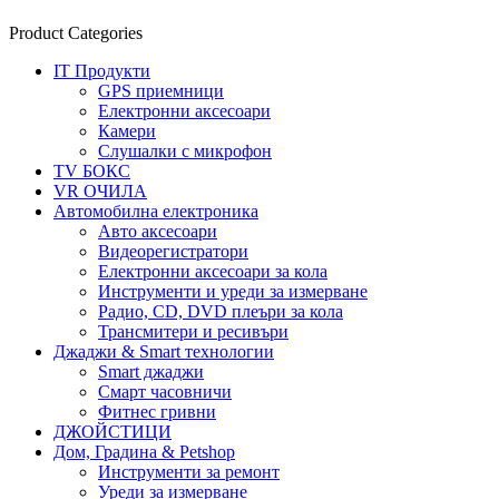
Product Categories
IT Продукти
GPS приемници
Електронни аксесоари
Камери
Слушалки с микрофон
TV БОКС
VR ОЧИЛА
Автомобилна електроника
Авто аксесоари
Видеорегистратори
Електронни аксесоари за кола
Инструменти и уреди за измерване
Радио, CD, DVD плеъри за кола
Трансмитери и ресивъри
Джаджи & Smart технологии
Smart джаджи
Смарт часовничи
Фитнес гривни
ДЖОЙСТИЦИ
Дом, Градина & Petshop
Инструменти за ремонт
Уреди за измерване