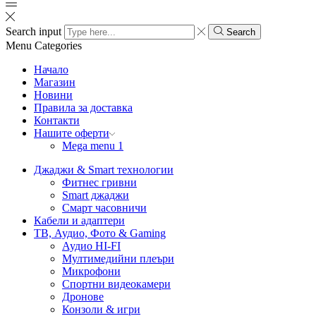
Search input
Search
Menu
Categories
Начало
Магазин
Новини
Правила за доставка
Контакти
Нашите оферти
Mega menu 1
Джаджи & Smart технологии
Фитнес гривни
Smart джаджи
Смарт часовничи
Кабели и адаптери
ТВ, Аудио, Фото & Gaming
Аудио HI-FI
Мултимедийни плеъри
Микрофони
Спортни видеокамери
Дронове
Конзоли & игри