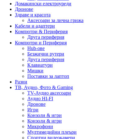
Домакински електроуреди
Дронове
Здраве и красота
Аксесоари за лична грижа
Кабели и адаптери
Компютри & Периферия
Друга периферия
Компютри и Периферия
Hub-ове
Безжични рутери
Друга периферия
Клавиатури
Мишки
Поставки за лаптоп
Разни
ТВ, Аудио, Фото & Gaming
TV-Аудио аксесоари
Аудио HI-FI
Дронове
Игри
Конзоли & игри
Конзоли & игри
Микрофони
Мултимедийни плеъри
Спортни видеокамери