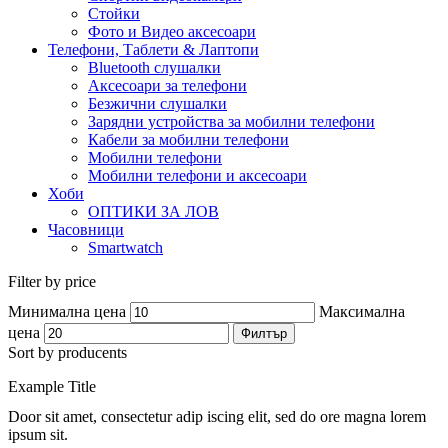
Стойки
Фото и Видео аксесоари
Телефони, Таблети & Лаптопи
Bluetooth слушалки
Аксесоари за телефони
Безжични слушалки
Зарядни устройства за мобилни телефони
Кабели за мобилни телефони
Мобилни телефони
Мобилни телефони и аксесоари
Хоби
ОПТИКИ ЗА ЛОВ
Часовници
Smartwatch
Filter by price
Минимална цена
Максимална
цена
Филтър
Sort by producents
Example Title
Door sit amet, consectetur adip iscing elit, sed do ore magna lorem
ipsum sit.