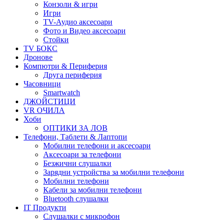
Конзоли & игри
Игри
TV-Аудио аксесоари
Фото и Видео аксесоари
Стойки
TV БОКС
Дронове
Компютри & Периферия
Друга периферия
Часовници
Smartwatch
ДЖОЙСТИЦИ
VR ОЧИЛА
Хоби
ОПТИКИ ЗА ЛОВ
Телефони, Таблети & Лаптопи
Мобилни телефони и аксесоари
Аксесоари за телефони
Безжични слушалки
Зарядни устройства за мобилни телефони
Мобилни телефони
Кабели за мобилни телефони
Bluetooth слушалки
IT Продукти
Слушалки с микрофон