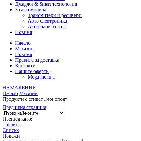
Джаджи & Smart технологии
За автомобила
Трансмитери и ресивъри
Авто електроника
Аксесоари за кола
Новини
Начало
Магазин
Новини
Правила за доставка
Контакти
Нашите оферти
Mega menu 1
НАМАЛЕНИЯ
Начало
Магазин
Продукти с етикет „монопод“
Предишна страница
Преглед като:
Таблица
Списък
Покажи