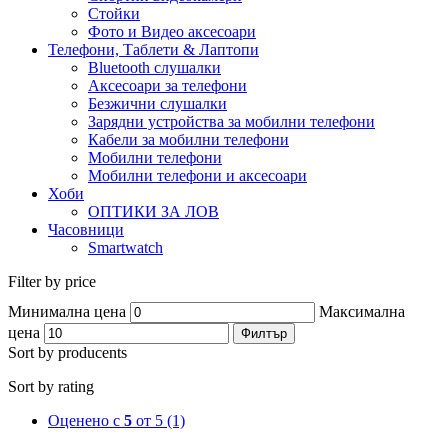
Стойки
Фото и Видео аксесоари
Телефони, Таблети & Лаптопи
Bluetooth слушалки
Аксесоари за телефони
Безжични слушалки
Зарядни устройства за мобилни телефони
Кабели за мобилни телефони
Мобилни телефони
Мобилни телефони и аксесоари
Хоби
ОПТИКИ ЗА ЛОВ
Часовници
Smartwatch
Filter by price
Минимална цена
Максимална
цена
Филтър
Sort by producents
Sort by rating
Оценено с
5
от 5
(1)