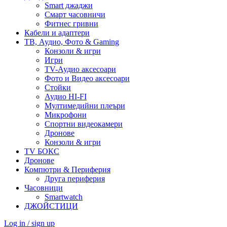
Smart джаджи
Смарт часовничи
Фитнес гривни
Кабели и адаптери
ТВ, Аудио, Фото & Gaming
Конзоли & игри
Игри
TV-Аудио аксесоари
Фото и Видео аксесоари
Стойки
Аудио HI-FI
Мултимедийни плеъри
Микрофони
Спортни видеокамери
Дронове
Конзоли & игри
TV БОКС
Дронове
Компютри & Периферия
Друга периферия
Часовници
Smartwatch
ДЖОЙСТИЦИ
Log in / sign up