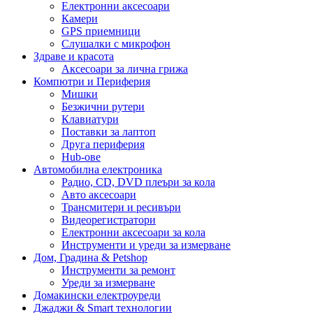
Електронни аксесоари
Камери
GPS приемници
Слушалки с микрофон
Здраве и красота
Аксесоари за лична грижа
Компютри и Периферия
Мишки
Безжични рутери
Клавиатури
Поставки за лаптоп
Друга периферия
Hub-ове
Автомобилна електроника
Радио, CD, DVD плеъри за кола
Авто аксесоари
Трансмитери и ресивъри
Видеорегистратори
Електронни аксесоари за кола
Инструменти и уреди за измерване
Дом, Градина & Petshop
Инструменти за ремонт
Уреди за измерване
Домакински електроуреди
Джаджи & Smart технологии