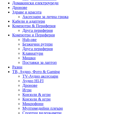
Домакински електроуреди
Дронове
Здраве и красота
Аксесоари за лична грижа
Кабели и адаптери
Компютри & Периферия
Друга периферия
Компютри и Периферия
Hub-ове
Безжични рутери
Друга периферия
Клавиатури
Мишки
Поставки за лаптоп
Разни
ТВ, Аудио, Фото & Gaming
TV-Аудио аксесоари
Аудио HI-FI
Дронове
Игри
Конзоли & игри
Конзоли & игри
Микрофони
Мултимедийни плеъри
Спортни видеокамери