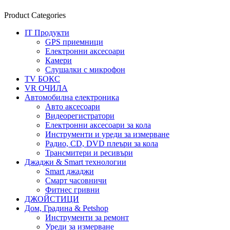
Product Categories
IT Продукти
GPS приемници
Електронни аксесоари
Камери
Слушалки с микрофон
TV БОКС
VR ОЧИЛА
Автомобилна електроника
Авто аксесоари
Видеорегистратори
Електронни аксесоари за кола
Инструменти и уреди за измерване
Радио, CD, DVD плеъри за кола
Трансмитери и ресивъри
Джаджи & Smart технологии
Smart джаджи
Смарт часовничи
Фитнес гривни
ДЖОЙСТИЦИ
Дом, Градина & Petshop
Инструменти за ремонт
Уреди за измерване