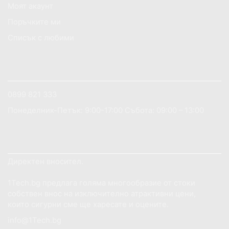
Моят акаунт
Хоби
Поръчките ми
ОПТИКИ ЗА ЛОВ
Списък с любими
Часовници
Smartwatch
АКО ИМАТЕ НУЖДА ОТ ПОМОЩ?
0899 821 333
Понеделник-Петък: 9:00-17:00 Събота: 09:00 – 13:00
ДОБРЕ ДОШЛИ НА САЙТА 1TECH.BG
Директен вносител.
1Tech.bg предлага голяма многообразие от стоки
собствен внос на изключително атрактивни цени,
които сигурни сме ще харесате и оцените.
info@1Tech.bg