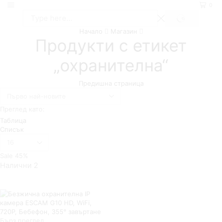
0
SEARCH
Search
Начало
Магазин
input
Продукти с етикет
„охранителна“
Предишна страница
Преглед като:
Таблица
Списък
Брой
продукти
Sale
45%
на
Налични 2
страница
Бърз преглед