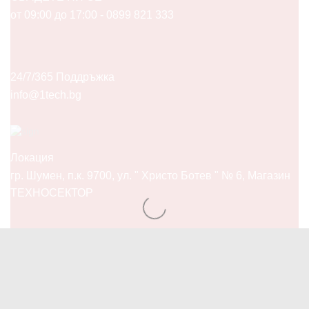
от 09:00 до 17:00 - 0899 821 333
Компютри & Периферия
Друга периферия
Компютри и Периферия
24/7/365 Поддръжка
Hub-ове
info@1tech.bg
Безжични рутери
Друга периферия
Клавиатури
Локация
Мишки
гр. Шумен, п.к. 9700, ул. " Христо Ботев " № 6, Магазин
Поставки за лаптоп
ТЕХНОСЕКТОР
Разни
ТВ, Аудио, Фото & Gaming
TV-Аудио аксесоари
Аудио HI-FI
Дронове
Facebook
Twitter
Instagram
Pinterest
Linkedin
Youtube
Vimeo
Игри