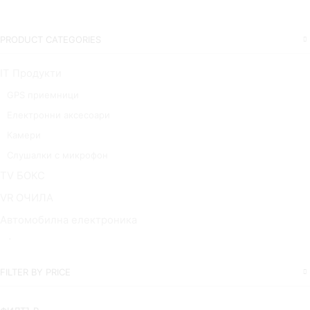
PRODUCT CATEGORIES
IT Продукти
GPS приемници
Електронни аксесоари
Камери
Слушалки с микрофон
TV БОКС
VR ОЧИЛА
Автомобилна електроника
Авто аксесоари
Видеорегистратори
FILTER BY PRICE
Електронни аксесоари за кола
Инструменти и уреди за измерване