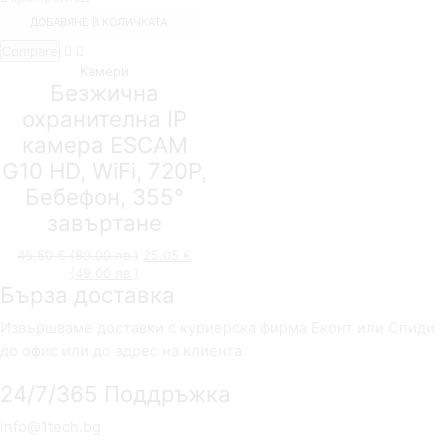
ДОБАВЯНЕ В КОЛИЧКАТА
Compare
Камери
Безжична
охранителна IP
камера ESCAM
G10 HD, WiFi, 720P,
Бебефон, 355°
завъртане
45,50
€
(89.00 лв.)
Original
25,05
€
(49.00 лв.)
Текущата
price
Бърза доставка
цена
was:
е:
45,50 €
25,05 €
(89.00
Извършваме доставки с куриерска фирма Еконт или Спиди
(49.00
лв.).
до офис или до адрес на клиента.
лв.).
24/7/365 Поддръжка
info@1tech.bg