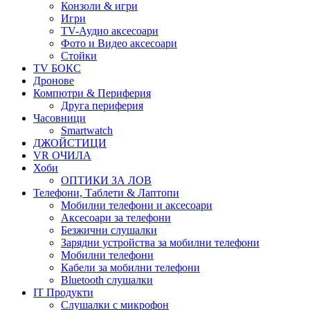
Конзоли & игри
Игри
TV-Аудио аксесоари
Фото и Видео аксесоари
Стойки
TV БОКС
Дронове
Компютри & Периферия
Друга периферия
Часовници
Smartwatch
ДЖОЙСТИЦИ
VR ОЧИЛА
Хоби
ОПТИКИ ЗА ЛОВ
Телефони, Таблети & Лаптопи
Мобилни телефони и аксесоари
Аксесоари за телефони
Безжични слушалки
Зарядни устройства за мобилни телефони
Мобилни телефони
Кабели за мобилни телефони
Bluetooth слушалки
IT Продукти
Слушалки с микрофон