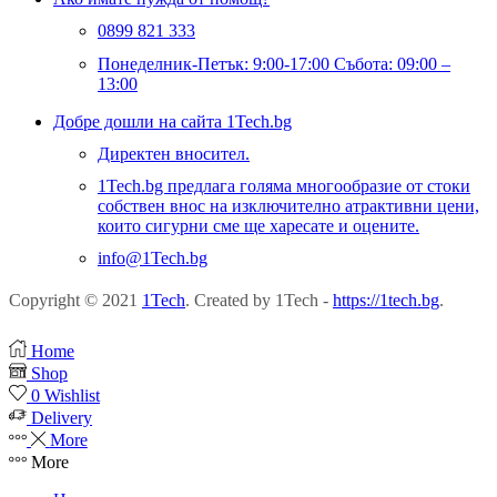
0899 821 333
Понеделник-Петък: 9:00-17:00 Събота: 09:00 –
13:00
Добре дошли на сайта 1Tech.bg
Директен вносител.
1Tech.bg предлага голяма многообразие от стоки
собствен внос на изключително атрактивни цени,
които сигурни сме ще харесате и оцените.
info@1Tech.bg
Copyright © 2021
1Tech
. Created by 1Tech -
https://1tech.bg
.
Home
Shop
0
Wishlist
Delivery
More
More