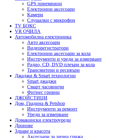
GPS приемници
Електронни аксесоари
Камери
Слушалки с микрофон
TV БОКС
VR ОЧИЛА
Автомобилна електроника
Авто аксесоари
Видеорегистратори
Електронни аксесоари за кола
Инструменти и уреди за измерване
Радио, CD, DVD плеъри за кола
Трансмитери и ресивъри
Джаджи & Smart технологии
Smart джаджи
Смарт часовничи
Фитнес гривни
ДЖОЙСТИЦИ
Дом, Градина & Petshop
Инструменти за ремонт
Уреди за измерване
Домакински електроуреди
Дронове
Здраве и красота
Аксесоари за лична грижа