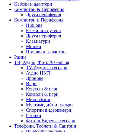
Кабели и адаптери
Компютри & Периферия
Друга периферия
Компютри и Периферия
Hub-ове
Безжични рутери
Друга периферия
Клавиатури
Мишки
Поставки за лаптоп
Разни
ТВ, Аудио, Фото & Gaming
TV-Аудио аксесоари
Аудио HI-FI
Дронове
Игри
Конзоли & игри
Конзоли & игри
Микрофони
Мултимедийни плеъри
Спортни видеокамери
Стойки
Фото и Видео аксесоари
Телефони, Таблети & Лаптопи
Bluetooth слушалки