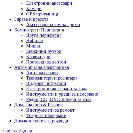
Електронни аксесоари
Камери
GPS приемници
Здраве и красота
Аксесоари за лична грижа
Компютри и Периферия
Друга периферия
Hub-ове
Мишки
Безжични рутери
Клавиатури
Поставки за лаптоп
Автомобилна електроника
Авто аксесоари
Трансмитери и ресивъри
Видеорегистратори
Електронни аксесоари за кола
Инструменти и уреди за измерване
Радио, CD, DVD плеъри за кола
Дом, Градина & Petshop
Инструменти за ремонт
Уреди за измерване
Домакински електроуреди
Log in / sign up