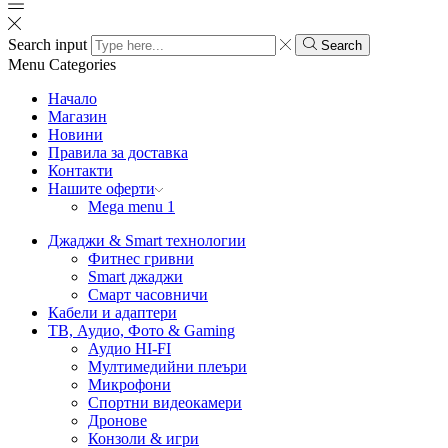
Search input
Search
Menu
Categories
Начало
Магазин
Новини
Правила за доставка
Контакти
Нашите оферти
Mega menu 1
Джаджи & Smart технологии
Фитнес гривни
Smart джаджи
Смарт часовничи
Кабели и адаптери
ТВ, Аудио, Фото & Gaming
Аудио HI-FI
Мултимедийни плеъри
Микрофони
Спортни видеокамери
Дронове
Конзоли & игри