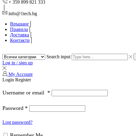
+ 359 899 821 333
info@1tech.bg
Връщане
Правила
Доставка
Контакти
Search input
Log in / sign up
My Account
Login
Register
Username or email
*
Password
*
Lost password?
Remember Me