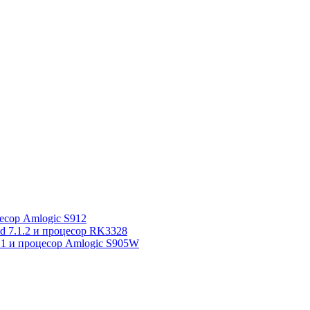
сор Amlogic S912
7.1.2 и процесор RK3328
1 и процесор Amlogic S905W