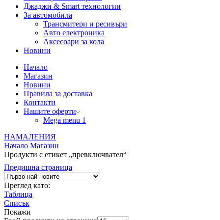
Джаджи & Smart технологии
За автомобила
Трансмитери и ресивъри
Авто електроника
Аксесоари за кола
Новини
Начало
Магазин
Новини
Правила за доставка
Контакти
Нашите оферти
Mega menu 1
НАМАЛЕНИЯ
Начало
Магазин
Продукти с етикет „превключвател“
Предишна страница
Преглед като:
Таблица
Списък
Покажи