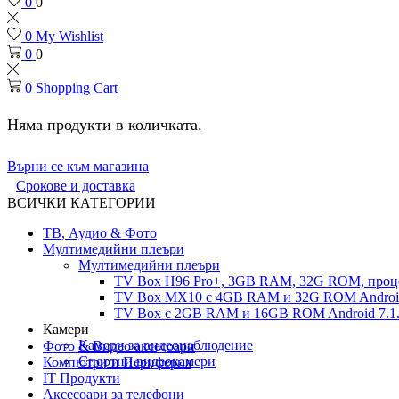
0
0
0
My Wishlist
0
0
0
Shopping Cart
Няма продукти в количката.
Върни се към магазина
Срокове и доставка
ВСИЧКИ КАТЕГОРИИ
ТВ, Аудио & Фото
Мултимедийни плеъри
Мултимедийни плеъри
TV Box H96 Pro+, 3GB RAM, 32G ROM, проце
TV Box MX10 с 4GB RAM и 32G ROM Android 
TV Box с 2GB RAM и 16GВ ROM Android 7.1.
Камери
Камери за видеонаблюдение
Фото & Видео аксесоари
Спортни видеокамери
Компютри и Периферия
IT Продукти
Аксесоари за телефони