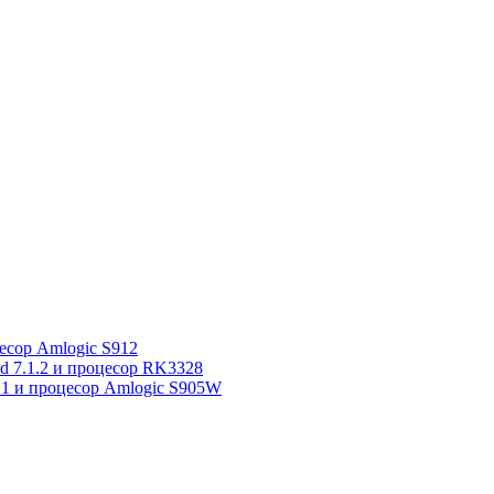
сор Amlogic S912
7.1.2 и процесор RK3328
1 и процесор Amlogic S905W