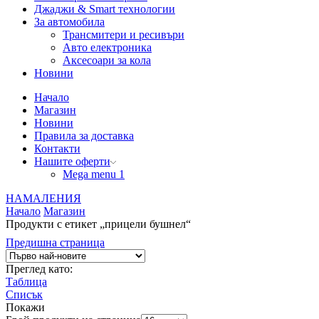
Джаджи & Smart технологии
За автомобила
Трансмитери и ресивъри
Авто електроника
Аксесоари за кола
Новини
Начало
Магазин
Новини
Правила за доставка
Контакти
Нашите оферти
Mega menu 1
НАМАЛЕНИЯ
Начало
Магазин
Продукти с етикет „прицели бушнел“
Предишна страница
Преглед като:
Таблица
Списък
Покажи