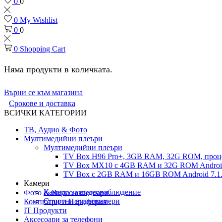
0
0
0
My Wishlist
0
0
0
Shopping Cart
Няма продукти в количката.
Върни се към магазина
Срокове и доставка
ВСИЧКИ КАТЕГОРИИ
ТВ, Аудио & Фото
Мултимедийни плеъри
Мултимедийни плеъри
TV Box H96 Pro+, 3GB RAM, 32G ROM, проце
TV Box MX10 с 4GB RAM и 32G ROM Android 
TV Box с 2GB RAM и 16GВ ROM Android 7.1.
Камери
Камери за видеонаблюдение
Фото & Видео аксесоари
Спортни видеокамери
Компютри и Периферия
IT Продукти
Аксесоари за телефони