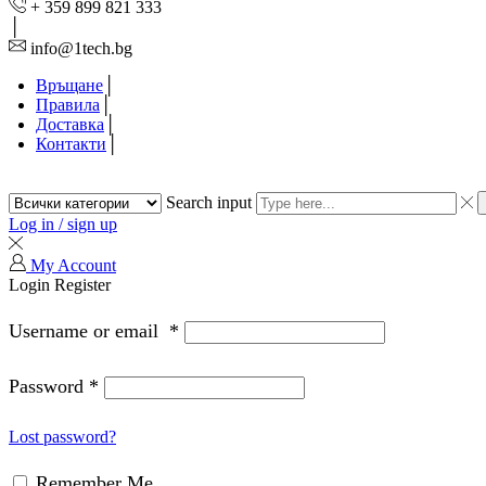
+ 359 899 821 333
info@1tech.bg
Връщане
Правила
Доставка
Контакти
Search input
Log in / sign up
My Account
Login
Register
Username or email
*
Password
*
Lost password?
Remember Me