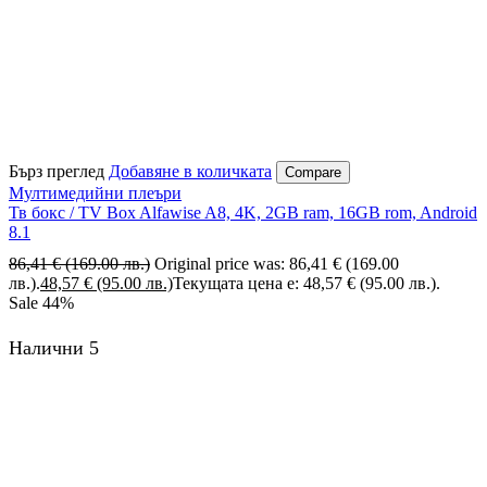
Бърз преглед
Добавяне в количката
Compare
Мултимедийни плеъри
Тв бокс / TV Box Alfawise A8, 4K, 2GB ram, 16GB rom, Android
8.1
86,41
€
(169.00 лв.)
Original price was: 86,41 € (169.00
лв.).
48,57
€
(95.00 лв.)
Текущата цена е: 48,57 € (95.00 лв.).
Sale
44%
Налични 5