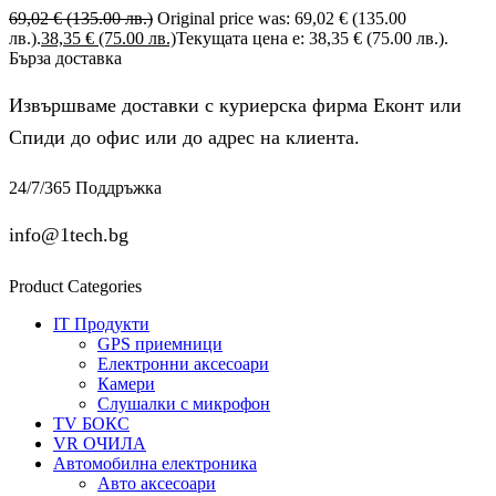
69,02
€
(135.00 лв.)
Original price was: 69,02 € (135.00
лв.).
38,35
€
(75.00 лв.)
Текущата цена е: 38,35 € (75.00 лв.).
Бърза доставка
Извършваме доставки с куриерска фирма Еконт или
Спиди до офис или до адрес на клиента.
24/7/365 Поддръжка
info@1tech.bg
Product Categories
IT Продукти
GPS приемници
Електронни аксесоари
Камери
Слушалки с микрофон
TV БОКС
VR ОЧИЛА
Автомобилна електроника
Авто аксесоари