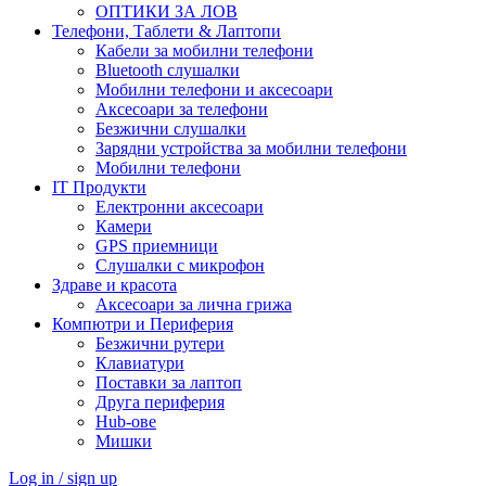
ОПТИКИ ЗА ЛОВ
Телефони, Таблети & Лаптопи
Кабели за мобилни телефони
Bluetooth слушалки
Мобилни телефони и аксесоари
Аксесоари за телефони
Безжични слушалки
Зарядни устройства за мобилни телефони
Мобилни телефони
IT Продукти
Електронни аксесоари
Камери
GPS приемници
Слушалки с микрофон
Здраве и красота
Аксесоари за лична грижа
Компютри и Периферия
Безжични рутери
Клавиатури
Поставки за лаптоп
Друга периферия
Hub-ове
Мишки
Log in / sign up