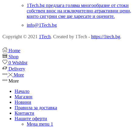
1Tech.bg предлага голяма многообразие от стоки
собствен внос на изключително атрактивни цени,
които сигурни сме ще харесате и оцените.
info@1Tech.bg
Copyright © 2021
1Tech
. Created by 1Tech -
https://1tech.bg
.
Home
Shop
0
Wishlist
Delivery
More
More
Начало
Магазин
Новини
Правила за доставка
Контакти
Нашите оферти
Mega menu 1