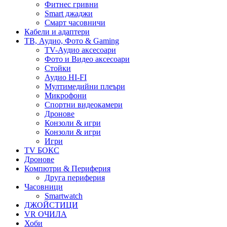
Фитнес гривни
Smart джаджи
Смарт часовничи
Кабели и адаптери
ТВ, Аудио, Фото & Gaming
TV-Аудио аксесоари
Фото и Видео аксесоари
Стойки
Аудио HI-FI
Мултимедийни плеъри
Микрофони
Спортни видеокамери
Дронове
Конзоли & игри
Конзоли & игри
Игри
TV БОКС
Дронове
Компютри & Периферия
Друга периферия
Часовници
Smartwatch
ДЖОЙСТИЦИ
VR ОЧИЛА
Хоби