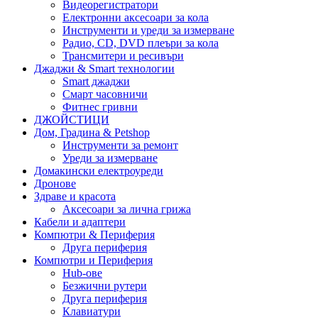
Видеорегистратори
Електронни аксесоари за кола
Инструменти и уреди за измерване
Радио, CD, DVD плеъри за кола
Трансмитери и ресивъри
Джаджи & Smart технологии
Smart джаджи
Смарт часовничи
Фитнес гривни
ДЖОЙСТИЦИ
Дом, Градина & Petshop
Инструменти за ремонт
Уреди за измерване
Домакински електроуреди
Дронове
Здраве и красота
Аксесоари за лична грижа
Кабели и адаптери
Компютри & Периферия
Друга периферия
Компютри и Периферия
Hub-ове
Безжични рутери
Друга периферия
Клавиатури