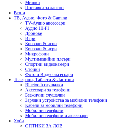
Мишки
Поставки за лаптоп
Разни
ТВ, Аудио, Фото & Gaming
TV-Аудио аксесоари
Аудио HI-FI
Дронове
Игри
Конзоли & игри
Конзоли & игри
Микрофони
Мултимедийни плеъри
Спортни видеокамери
Стойки
Фото и Видео аксесоари
Телефони, Таблети & Лаптопи
Bluetooth слушалки
Аксесоари за телефони
Безжични слушалки
Зарядни устройства за мобилни телефони
Кабели за мобилни телефони
Мобилни телефони
Мобилни телефони и аксесоари
Хоби
ОПТИКИ ЗА ЛОВ