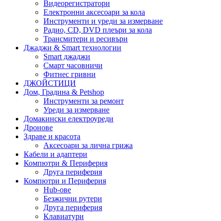
Видеорегистратори
Електронни аксесоари за кола
Инструменти и уреди за измерване
Радио, CD, DVD плеъри за кола
Трансмитери и ресивъри
Джаджи & Smart технологии
Smart джаджи
Смарт часовничи
Фитнес гривни
ДЖОЙСТИЦИ
Дом, Градина & Petshop
Инструменти за ремонт
Уреди за измерване
Домакински електроуреди
Дронове
Здраве и красота
Аксесоари за лична грижа
Кабели и адаптери
Компютри & Периферия
Друга периферия
Компютри и Периферия
Hub-ове
Безжични рутери
Друга периферия
Клавиатури