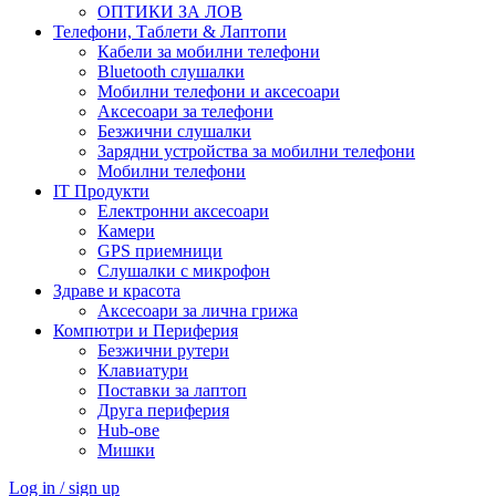
ОПТИКИ ЗА ЛОВ
Телефони, Таблети & Лаптопи
Кабели за мобилни телефони
Bluetooth слушалки
Мобилни телефони и аксесоари
Аксесоари за телефони
Безжични слушалки
Зарядни устройства за мобилни телефони
Мобилни телефони
IT Продукти
Електронни аксесоари
Камери
GPS приемници
Слушалки с микрофон
Здраве и красота
Аксесоари за лична грижа
Компютри и Периферия
Безжични рутери
Клавиатури
Поставки за лаптоп
Друга периферия
Hub-ове
Мишки
Log in / sign up