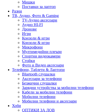
Мишки
Поставки за лаптоп
Разни
ТВ, Аудио, Фото & Gaming
TV-Аудио аксесоари
Аудио HI-FI
Дронове
Игри
Конзоли & игри
Конзоли & игри
Микрофони
Мултимедийни плеъри
Спортни видеокамери
Стойки
Фото и Видео аксесоари
Телефони, Таблети & Лаптопи
Bluetooth слушалки
Аксесоари за телефони
Безжични слушалки
Зарядни устройства за мобилни телефони
Кабели за мобилни телефони
Мобилни телефони
Мобилни телефони и аксесоари
Хоби
ОПТИКИ ЗА ЛОВ