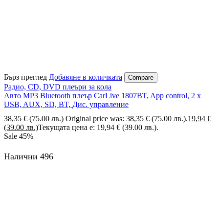
Бърз преглед
Добавяне в количката
Compare
Радио, CD, DVD плеъри за кола
Авто MP3 Bluetooth плеър CarLive 1807BT, App control, 2 x
USB, AUX, SD, BT, Дис. управление
38,35
€
(75.00 лв.)
Original price was: 38,35 € (75.00 лв.).
19,94
€
(39.00 лв.)
Текущата цена е: 19,94 € (39.00 лв.).
Sale
45%
Налични 496