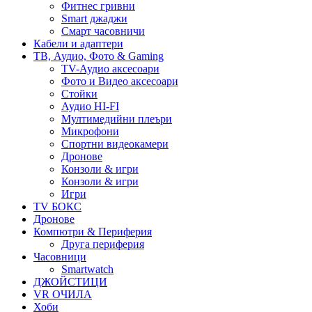
Фитнес гривни
Smart джаджи
Смарт часовничи
Кабели и адаптери
ТВ, Аудио, Фото & Gaming
TV-Аудио аксесоари
Фото и Видео аксесоари
Стойки
Аудио HI-FI
Мултимедийни плеъри
Микрофони
Спортни видеокамери
Дронове
Конзоли & игри
Конзоли & игри
Игри
TV БОКС
Дронове
Компютри & Периферия
Друга периферия
Часовници
Smartwatch
ДЖОЙСТИЦИ
VR ОЧИЛА
Хоби