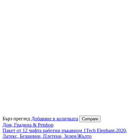
Бърз преглед
Добавяне в количката
Compare
Дом, Градина & Petshop
Пакет от 12 чифта работни ръкавици 1Tech Elephant-2020,
Латекс, Безшевни, Плетени, Зелен/Жълто