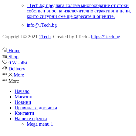
1Tech.bg предлага голяма многообразие от стоки
собствен внос на изключително атрактивни цени,
които сигурни сме ще харесате и оцените.
info@1Tech.bg
Copyright © 2021
1Tech
. Created by 1Tech -
https://1tech.bg
.
Home
Shop
0
Wishlist
Delivery
More
More
Начало
Магазин
Новини
Правила за доставка
Контакти
Нашите оферти
Mega menu 1