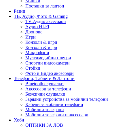
Мишки
Поставки за лаптоп
Разни
ТВ, Аудио, Фото & Gaming
TV-Аудио аксесоари
Аудио HI-FI
Дронове
Игри
Конзоли & игри
Конзоли & игри
Микрофони
Мултимедийни плеъри
Спортни видеокамери
Стойки
Фото и Видео аксесоари
Телефони, Таблети & Лаптопи
Bluetooth слушалки
Аксесоари за телефони
Безжични слушалки
Зарядни устройства за мобилни телефони
Кабели за мобилни телефони
Мобилни телефони
Мобилни телефони и аксесоари
Хоби
ОПТИКИ ЗА ЛОВ