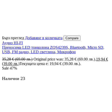
Бърз преглед
Добавяне в количката
Compare
Аудио HI-FI
Преносима LED тонколона ZQS4239S, Bluetooth, Micro SD,
USB, FM радио, LED светлина, Микрофон
35,28
€
(69.00 лв.)
Original price was: 35,28 € (69.00 лв.).
19,94
€
(39.00 лв.)
Текущата цена е: 19,94 € (39.00 лв.).
Sale
47%
Налични 23