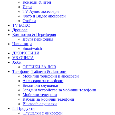
Конзоли & игри
Игри
TV-Аудио аксесоари
Фото и Видео аксесоари
Стойки
TV БОКС
Дронове
Компютри & Периферия
Друга периферия
Часовници
Smartwatch
ДЖОЙСТИЦИ
VR ОЧИЛА
Хоби
ОПТИКИ ЗА ЛОВ
Телефони, Таблети & Лаптопи
Мобилни телефони и аксесоари
Аксесоари за телефони
Безжични слушалки
Зарядни устройства за мобилни телефони
Мобилни телефони
Кабели за мобилни телефони
Bluetooth слушалки
IT Продукти
Слушалки с микрофон