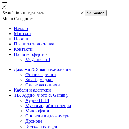
Search input
Search
Menu
Categories
Начало
Магазин
Новини
Правила за доставка
Контакти
Нашите оферти
Mega menu 1
Джаджи & Smart технологии
Фитнес гривни
Smart джаджи
Смарт часовничи
Кабели и адаптери
ТВ, Аудио, Фото & Gaming
Аудио HI-FI
Мултимедийни плеъри
Микрофони
Спортни видеокамери
Дронове
Конзоли & игри