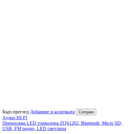
Бърз преглед
Добавяне в количката
Compare
Аудио HI-FI
Преносима LED тонколона ZQS1202, Bluetooth, Micro SD,
USB, FM радио, LED светлина