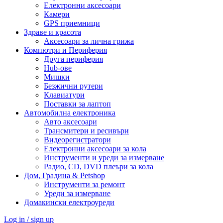
Електронни аксесоари
Камери
GPS приемници
Здраве и красота
Аксесоари за лична грижа
Компютри и Периферия
Друга периферия
Hub-ове
Мишки
Безжични рутери
Клавиатури
Поставки за лаптоп
Автомобилна електроника
Авто аксесоари
Трансмитери и ресивъри
Видеорегистратори
Електронни аксесоари за кола
Инструменти и уреди за измерване
Радио, CD, DVD плеъри за кола
Дом, Градина & Petshop
Инструменти за ремонт
Уреди за измерване
Домакински електроуреди
Log in / sign up