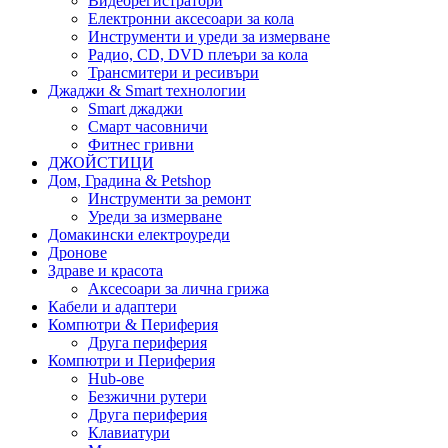
Видеорегистратори
Електронни аксесоари за кола
Инструменти и уреди за измерване
Радио, CD, DVD плеъри за кола
Трансмитери и ресивъри
Джаджи & Smart технологии
Smart джаджи
Смарт часовничи
Фитнес гривни
ДЖОЙСТИЦИ
Дом, Градина & Petshop
Инструменти за ремонт
Уреди за измерване
Домакински електроуреди
Дронове
Здраве и красота
Аксесоари за лична грижа
Кабели и адаптери
Компютри & Периферия
Друга периферия
Компютри и Периферия
Hub-ове
Безжични рутери
Друга периферия
Клавиатури