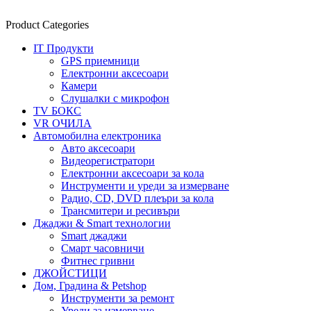
Product Categories
IT Продукти
GPS приемници
Електронни аксесоари
Камери
Слушалки с микрофон
TV БОКС
VR ОЧИЛА
Автомобилна електроника
Авто аксесоари
Видеорегистратори
Електронни аксесоари за кола
Инструменти и уреди за измерване
Радио, CD, DVD плеъри за кола
Трансмитери и ресивъри
Джаджи & Smart технологии
Smart джаджи
Смарт часовничи
Фитнес гривни
ДЖОЙСТИЦИ
Дом, Градина & Petshop
Инструменти за ремонт
Уреди за измерване