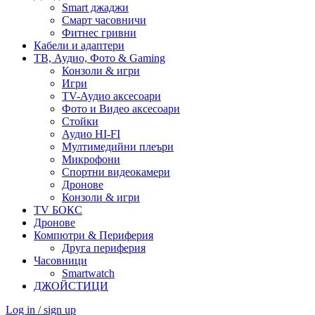
Smart джаджи
Смарт часовничи
Фитнес гривни
Кабели и адаптери
ТВ, Аудио, Фото & Gaming
Конзоли & игри
Игри
TV-Аудио аксесоари
Фото и Видео аксесоари
Стойки
Аудио HI-FI
Мултимедийни плеъри
Микрофони
Спортни видеокамери
Дронове
Конзоли & игри
TV БОКС
Дронове
Компютри & Периферия
Друга периферия
Часовници
Smartwatch
ДЖОЙСТИЦИ
Log in / sign up