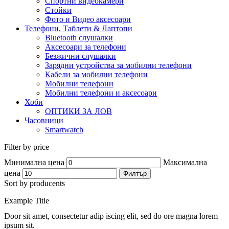
Спортни видеокамери
Стойки
Фото и Видео аксесоари
Телефони, Таблети & Лаптопи
Bluetooth слушалки
Аксесоари за телефони
Безжични слушалки
Зарядни устройства за мобилни телефони
Кабели за мобилни телефони
Мобилни телефони
Мобилни телефони и аксесоари
Хоби
ОПТИКИ ЗА ЛОВ
Часовници
Smartwatch
Filter by price
Минимална цена
Максимална
цена
Филтър
Sort by producents
Example Title
Door sit amet, consectetur adip iscing elit, sed do ore magna lorem
ipsum sit.