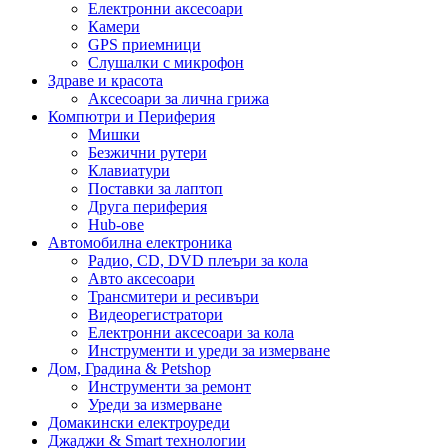
Електронни аксесоари
Камери
GPS приемници
Слушалки с микрофон
Здраве и красота
Аксесоари за лична грижа
Компютри и Периферия
Мишки
Безжични рутери
Клавиатури
Поставки за лаптоп
Друга периферия
Hub-ове
Автомобилна електроника
Радио, CD, DVD плеъри за кола
Авто аксесоари
Трансмитери и ресивъри
Видеорегистратори
Електронни аксесоари за кола
Инструменти и уреди за измерване
Дом, Градина & Petshop
Инструменти за ремонт
Уреди за измерване
Домакински електроуреди
Джаджи & Smart технологии