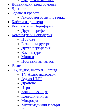
Домакински електроуреди
Дронове
Здраве и красота
Аксесоари за лична грижа
Кабели и адаптери
Компютри & Периферия
Друга периферия
Компютри и Периферия
Hub-ове
Безжични рутери
Друга периферия
Клавиатури
Мишки
Поставки за лаптоп
Разни
ТВ, Аудио, Фото & Gaming
TV-Аудио аксесоари
Аудио HI-FI
Дронове
Игри
Конзоли & игри
Конзоли & игри
Микрофони
Мултимедийни плеъри