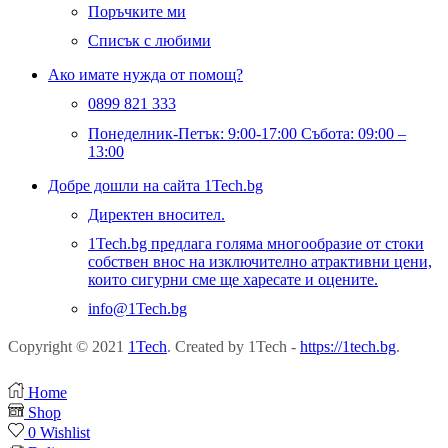
Поръчките ми
Списък с любими
Ако имате нужда от помощ?
0899 821 333
Понеделник-Петък: 9:00-17:00 Събота: 09:00 –
13:00
Добре дошли на сайта 1Tech.bg
Директен вносител.
1Tech.bg предлага голяма многообразие от стоки
собствен внос на изключително атрактивни цени,
които сигурни сме ще харесате и оцените.
info@1Tech.bg
Copyright © 2021
1Tech
. Created by 1Tech -
https://1tech.bg
.
Home
Shop
0
Wishlist