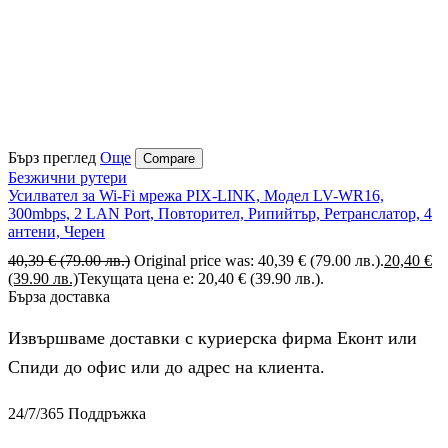
Бърз преглед
Още
Compare
Безжични рутери
Усилвател за Wi-Fi мрежа PIX-LINK, Модел LV-WR16,
300mbps, 2 LAN Port, Повторител, Рипийтър, Ретранслатор, 4
антени, Черен
40,39
€
(79.00 лв.)
Original price was: 40,39 € (79.00 лв.).
20,40
€
(39.90 лв.)
Текущата цена е: 20,40 € (39.90 лв.).
Бърза доставка
Извършваме доставки с куриерска фирма Еконт или
Спиди до офис или до адрес на клиента.
24/7/365 Поддръжка