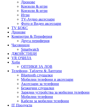
Дронове
Конзоли & игри
Конзоли & игри
Игри
TV-Аудио аксесоари
Фото и Видео аксесоари
TV БОКС
Дронове
Компютри & Периферия
Друга периферия
Часовници
Smartwatch
ДЖОЙСТИЦИ
VR ОЧИЛА
Хоби
ОПТИКИ ЗА ЛОВ
Телефони, Таблети & Лаптопи
Bluetooth слушалки
Мобилни телефони и аксесоари
Аксесоари за телефони
Безжични слушалки
Зарядни устройства за мобилни телефони
Мобилни телефони
Кабели за мобилни телефони
IT Продукти