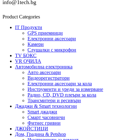
info@1tech.bg
Product Categories
IT Продукти
GPS приемници
Електронни аксесоари
Камери
Слушалки с микрофон
TV БОКС
VR ОЧИЛА
Автомобилна електроника
Авто аксесоари
Видеорегистратори
Електронни аксесоари за кола
Инструменти и уреди за измерване
Радио, CD, DVD плеъри за кола
Трансмитери и ресивъри
Джаджи & Smart технологии
Smart джаджи
Смарт часовничи
Фитнес гривни
ДЖОЙСТИЦИ
Дом, Градина & Petshop
Инструменти за ремонт