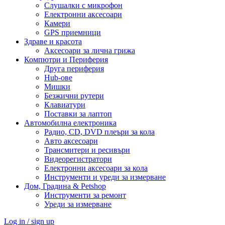
Слушалки с микрофон
Електронни аксесоари
Камери
GPS приемници
Здраве и красота
Аксесоари за лична грижа
Компютри и Периферия
Друга периферия
Hub-ове
Мишки
Безжични рутери
Клавиатури
Поставки за лаптоп
Автомобилна електроника
Радио, CD, DVD плеъри за кола
Авто аксесоари
Трансмитери и ресивъри
Видеорегистратори
Електронни аксесоари за кола
Инструменти и уреди за измерване
Дом, Градина & Petshop
Инструменти за ремонт
Уреди за измерване
Log in / sign up