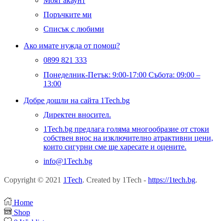
Моят акаунт
Поръчките ми
Списък с любими
Ако имате нужда от помощ?
0899 821 333
Понеделник-Петък: 9:00-17:00 Събота: 09:00 –
13:00
Добре дошли на сайта 1Tech.bg
Директен вносител.
1Tech.bg предлага голяма многообразие от стоки
собствен внос на изключително атрактивни цени,
които сигурни сме ще харесате и оцените.
info@1Tech.bg
Copyright © 2021
1Tech
. Created by 1Tech -
https://1tech.bg
.
Home
Shop