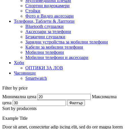
Мултимедийни плеъри
Спортни видеокамери
Стойки
Фото и Видео аксесоари
Телефони, Таблети & Лаптопи
Bluetooth слушалки
Аксесоари за телефони
Безжични слушалки
Зарядни устройства за мобилни телефони
Кабели за мобилни телефони
Мобилни телефони
Мобилни телефони и аксесоари
Хоби
ОПТИКИ ЗА ЛОВ
Часовници
Smartwatch
Filter by price
Минимална цена
Максимална
цена
Филтър
Sort by producents
Example Title
Door sit amet, consectetur adip iscing elit, sed do ore magna lorem