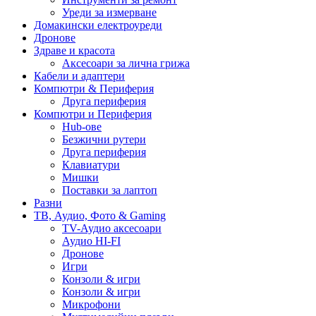
Уреди за измерване
Домакински електроуреди
Дронове
Здраве и красота
Аксесоари за лична грижа
Кабели и адаптери
Компютри & Периферия
Друга периферия
Компютри и Периферия
Hub-ове
Безжични рутери
Друга периферия
Клавиатури
Мишки
Поставки за лаптоп
Разни
ТВ, Аудио, Фото & Gaming
TV-Аудио аксесоари
Аудио HI-FI
Дронове
Игри
Конзоли & игри
Конзоли & игри
Микрофони