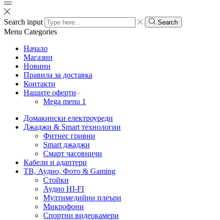
Search input
Search
Menu
Categories
Начало
Магазин
Новини
Правила за доставка
Контакти
Нашите оферти
Mega menu 1
Домакински електроуреди
Джаджи & Smart технологии
Фитнес гривни
Smart джаджи
Смарт часовничи
Кабели и адаптери
ТВ, Аудио, Фото & Gaming
Стойки
Аудио HI-FI
Мултимедийни плеъри
Микрофони
Спортни видеокамери