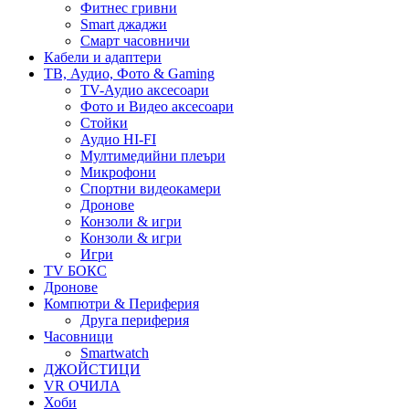
Фитнес гривни
Smart джаджи
Смарт часовничи
Кабели и адаптери
ТВ, Аудио, Фото & Gaming
TV-Аудио аксесоари
Фото и Видео аксесоари
Стойки
Аудио HI-FI
Мултимедийни плеъри
Микрофони
Спортни видеокамери
Дронове
Конзоли & игри
Конзоли & игри
Игри
TV БОКС
Дронове
Компютри & Периферия
Друга периферия
Часовници
Smartwatch
ДЖОЙСТИЦИ
VR ОЧИЛА
Хоби