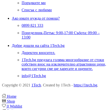
Поръчките ми
Списък с любими
Ако имате нужда от помощ?
0899 821 333
Понеделник-Петък: 9:00-17:00 Събота: 09:00 –
13:00
Добре дошли на сайта 1Tech.bg
Директен вносител.
1Tech.bg предлага голяма многообразие от стоки
собствен внос на изключително атрактивни цени,
които сигурни сме ще харесате и оцените.
info@1Tech.bg
Copyright © 2021
1Tech
. Created by 1Tech -
https://1tech.bg
.
Home
Shop
0
Wishlist