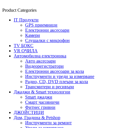
Product Categories
IT Продукти
GPS приемници
Електронни аксесоари
Камери
Слушалки с микрофон
TV БОКС
VR ОЧИЛА
Автомобилна електроника
Авто аксесоари
Видеорегистратори
Електронни аксесоари за кола
Инструменти и уреди за измерване
Радио, CD, DVD плеъри за кола
Трансмитери и ресивъри
Джаджи & Smart технологии
Smart джаджи
Смарт часовничи
Фитнес гривни
ДЖОЙСТИЦИ
Дом, Градина & Petshop
Инструменти за ремонт
Уреди за измерване