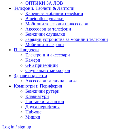
ОПТИКИ ЗА ЛОВ
Телефони, Таблети & Лаптопи
Кабели за мобилни телефони
Bluetooth слушалки
Мобилни телефони и аксесоари
Аксесоари за телефони
Безжични слушалки
Зарядни устройства за мобилни телефони
Мобилни телефони
IT Продукти
Електронни аксесоари
Камери
GPS приемници
Слушалки с микрофон
Здраве и красота
Аксесоари за лична грижа
Компютри и Периферия
Безжични рутери
Клавиатури
Поставки за лаптоп
Друга периферия
Hub-ове
Мишки
Log in / sign up