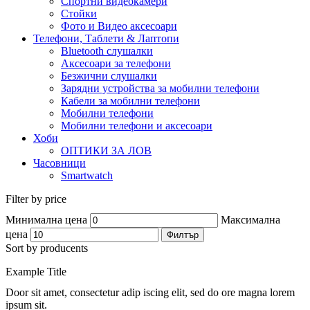
Спортни видеокамери
Стойки
Фото и Видео аксесоари
Телефони, Таблети & Лаптопи
Bluetooth слушалки
Аксесоари за телефони
Безжични слушалки
Зарядни устройства за мобилни телефони
Кабели за мобилни телефони
Мобилни телефони
Мобилни телефони и аксесоари
Хоби
ОПТИКИ ЗА ЛОВ
Часовници
Smartwatch
Filter by price
Минимална цена
Максимална
цена
Филтър
Sort by producents
Example Title
Door sit amet, consectetur adip iscing elit, sed do ore magna lorem
ipsum sit.