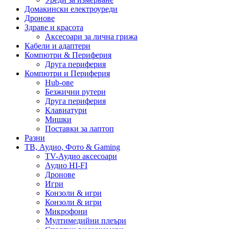
Домакински електроуреди
Дронове
Здраве и красота
Аксесоари за лична грижа
Кабели и адаптери
Компютри & Периферия
Друга периферия
Компютри и Периферия
Hub-ове
Безжични рутери
Друга периферия
Клавиатури
Мишки
Поставки за лаптоп
Разни
ТВ, Аудио, Фото & Gaming
TV-Аудио аксесоари
Аудио HI-FI
Дронове
Игри
Конзоли & игри
Конзоли & игри
Микрофони
Мултимедийни плеъри