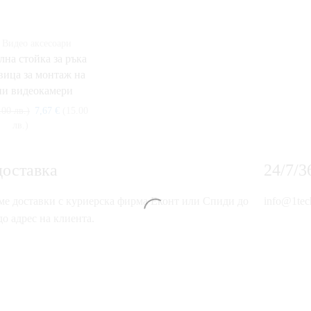
 Видео аксесоари
лна стойка за ръка
вица за монтаж на
ни видеокамери
.00 лв.)
7,67
€
(15.00
лв.)
доставка
24/7/
е доставки с куриерска фирма Еконт или Спиди до
info@1tec
о адрес на клиента.