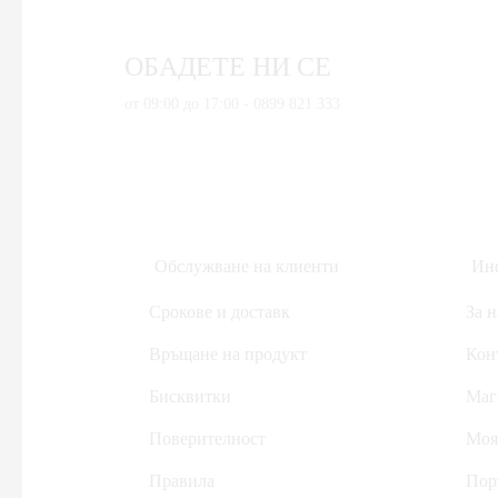
Дом, Градина & Petshop
Инструменти за ремонт
ОБАДЕТЕ НИ СЕ
Уреди за измерване
от 09:00 до 17:00 - 0899 821 333
Домакински електроуреди
Дронове
Здраве и красота
Аксесоари за лична грижа
Кабели и адаптери
Обслужване на клиенти
Инф
Компютри & Периферия
Срокове и доставк
За н
Друга периферия
Връщане на продукт
Кон
Компютри и Периферия
Бисквитки
Маг
Hub-ове
Безжични рутери
Поверителност
Моя
Друга периферия
Правила
Пор