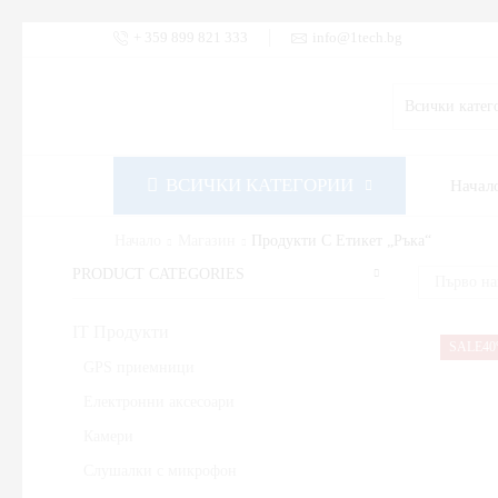
+ 359 899 821 333
info@1tech.bg
ВСИЧКИ КАТЕГОРИИ
Начал
Начало
Магазин
Продукти С Етикет „ръка“
PRODUCT CATEGORIES
IT Продукти
SALE
4
GPS приемници
Електронни аксесоари
Камери
Слушалки с микрофон