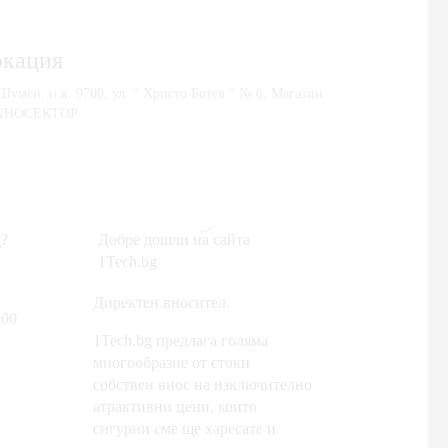
окация
 Шумен, п.к. 9700, ул. " Христо Ботев " № 6, Магазин
ХНОСЕКТОР
?
Добре дошли на сайта
1Tech.bg
Директен вносител.
:00
1Tech.bg предлага голяма
многообразие от стоки
собствен внос на изключително
атрактивни цени, които
сигурни сме ще харесате и