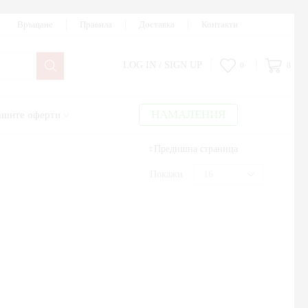
Връщане
Правила
Доставка
Контакти
LOG IN / SIGN UP
0
0
НАМАЛЕНИЯ
шите оферти
Предишна страница
Покажи