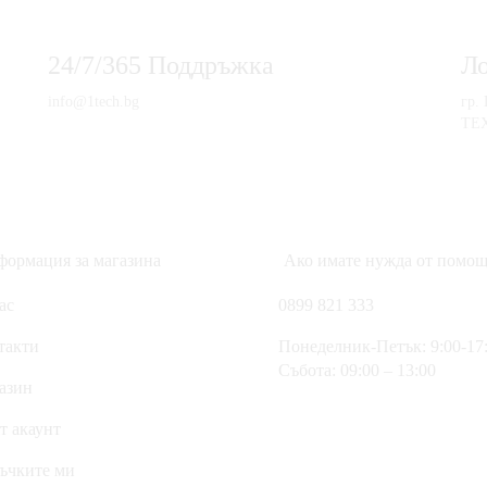
24/7/365 Поддръжка
Л
info@1tech.bg
гр.
ТЕ
ормация за магазина
Ако имате нужда от помощ
ас
0899 821 333
такти
Понеделник-Петък: 9:00-17
Събота: 09:00 – 13:00
азин
т акаунт
ъчките ми