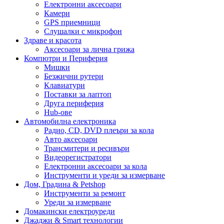
Електронни аксесоари
Камери
GPS приемници
Слушалки с микрофон
Здраве и красота
Аксесоари за лична грижа
Компютри и Периферия
Мишки
Безжични рутери
Клавиатури
Поставки за лаптоп
Друга периферия
Hub-ове
Автомобилна електроника
Радио, CD, DVD плеъри за кола
Авто аксесоари
Трансмитери и ресивъри
Видеорегистратори
Електронни аксесоари за кола
Инструменти и уреди за измерване
Дом, Градина & Petshop
Инструменти за ремонт
Уреди за измерване
Домакински електроуреди
Джаджи & Smart технологии