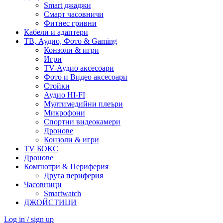
Smart джаджи
Смарт часовничи
Фитнес гривни
Кабели и адаптери
ТВ, Аудио, Фото & Gaming
Конзоли & игри
Игри
TV-Аудио аксесоари
Фото и Видео аксесоари
Стойки
Аудио HI-FI
Мултимедийни плеъри
Микрофони
Спортни видеокамери
Дронове
Конзоли & игри
TV БОКС
Дронове
Компютри & Периферия
Друга периферия
Часовници
Smartwatch
ДЖОЙСТИЦИ
Log in / sign up