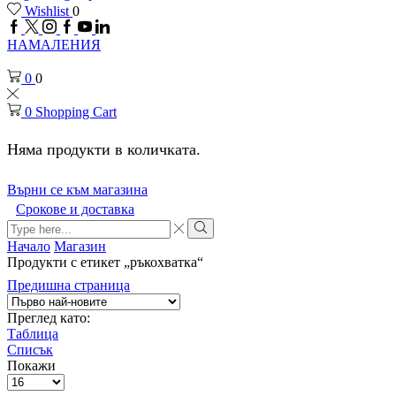
Wishlist
0
Facebook
Twitter
Instagram
Google
Youtube
Linkedin
plus
НАМАЛЕНИЯ
0
0
0
Shopping Cart
Няма продукти в количката.
Върни се към магазина
Срокове и доставка
Search
input
Search
Начало
Магазин
Продукти с етикет „ръкохватка“
Предишна страница
Преглед като:
Таблица
Списък
Покажи
Брой