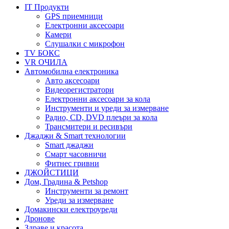
IT Продукти
GPS приемници
Електронни аксесоари
Камери
Слушалки с микрофон
TV БОКС
VR ОЧИЛА
Автомобилна електроника
Авто аксесоари
Видеорегистратори
Електронни аксесоари за кола
Инструменти и уреди за измерване
Радио, CD, DVD плеъри за кола
Трансмитери и ресивъри
Джаджи & Smart технологии
Smart джаджи
Смарт часовничи
Фитнес гривни
ДЖОЙСТИЦИ
Дом, Градина & Petshop
Инструменти за ремонт
Уреди за измерване
Домакински електроуреди
Дронове
Здраве и красота