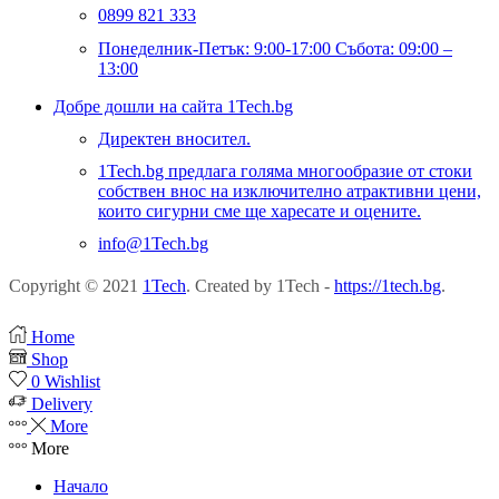
0899 821 333
Понеделник-Петък: 9:00-17:00 Събота: 09:00 –
13:00
Добре дошли на сайта 1Tech.bg
Директен вносител.
1Tech.bg предлага голяма многообразие от стоки
собствен внос на изключително атрактивни цени,
които сигурни сме ще харесате и оцените.
info@1Tech.bg
Copyright © 2021
1Tech
. Created by 1Tech -
https://1tech.bg
.
Home
Shop
0
Wishlist
Delivery
More
More
Начало