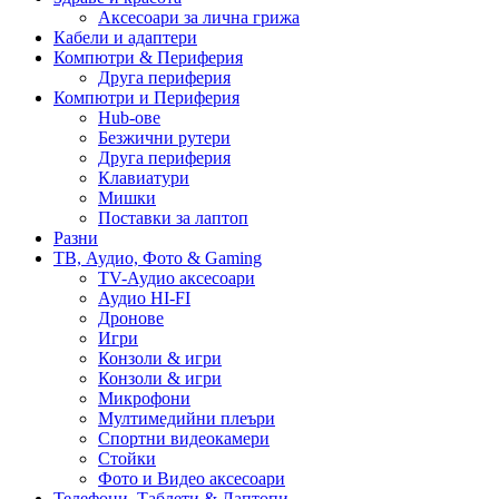
Аксесоари за лична грижа
Кабели и адаптери
Компютри & Периферия
Друга периферия
Компютри и Периферия
Hub-ове
Безжични рутери
Друга периферия
Клавиатури
Мишки
Поставки за лаптоп
Разни
ТВ, Аудио, Фото & Gaming
TV-Аудио аксесоари
Аудио HI-FI
Дронове
Игри
Конзоли & игри
Конзоли & игри
Микрофони
Мултимедийни плеъри
Спортни видеокамери
Стойки
Фото и Видео аксесоари
Телефони, Таблети & Лаптопи