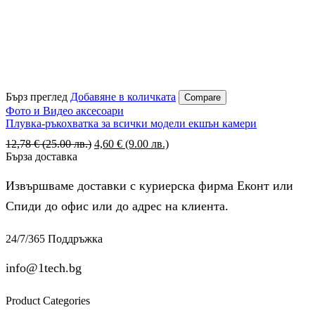
Бърз преглед
Добавяне в количката
Compare
Фото и Видео аксесоари
Плувка-ръкохватка за всички модели екшън камери
12,78
€
(25.00 лв.)
Original
4,60
€
(9.00 лв.)
Текущата
Бърза доставка
price
цена
was:
е:
12,78 €
4,60 €
Извършваме доставки с куриерска фирма Еконт или
(25.00
(9.00
Спиди до офис или до адрес на клиента.
лв.).
лв.).
24/7/365 Поддръжка
info@1tech.bg
Product Categories