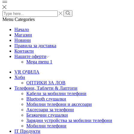
Search
input
Search
Menu
Categories
Начало
Магазин
Новини
Правила за доставка
Контакти
Нашите оферти
Mega menu 1
VR ОЧИЛА
Хоби
ОПТИКИ ЗА ЛОВ
Телефони, Таблети & Лаптопи
Кабели за мобилни телефони
Bluetooth слушалки
Мобилни телефони и аксесоари
Аксесоари за телефони
Безжични слушалки
Зарядни устройства за мобилни телефони
Мобилни телефони
IT Продукти