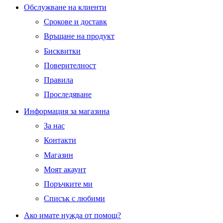
Facebook
Twitter
Instagram
Pinterest
Linkedin
Youtube
Vimeo
Обслужване на клиенти
Срокове и доставк
Връщане на продукт
Бисквитки
Поверителност
Правила
Проследяване
Информация за магазина
За нас
Контакти
Магазин
Моят акаунт
Поръчките ми
Списък с любими
Ако имате нужда от помощ?