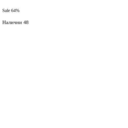
продукти
на
Sale
64%
страница
Налични 48