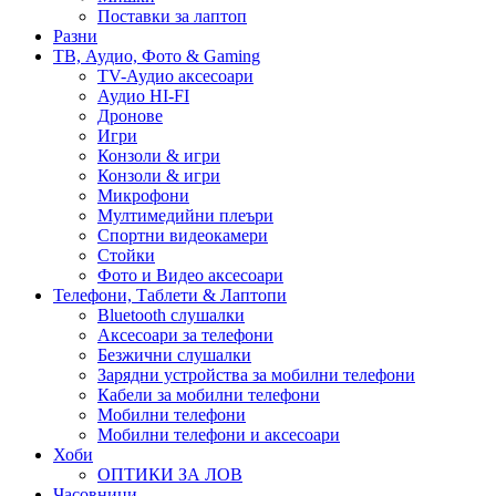
Поставки за лаптоп
Разни
ТВ, Аудио, Фото & Gaming
TV-Аудио аксесоари
Аудио HI-FI
Дронове
Игри
Конзоли & игри
Конзоли & игри
Микрофони
Мултимедийни плеъри
Спортни видеокамери
Стойки
Фото и Видео аксесоари
Телефони, Таблети & Лаптопи
Bluetooth слушалки
Аксесоари за телефони
Безжични слушалки
Зарядни устройства за мобилни телефони
Кабели за мобилни телефони
Мобилни телефони
Мобилни телефони и аксесоари
Хоби
ОПТИКИ ЗА ЛОВ
Часовници