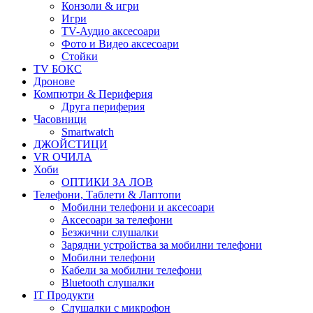
Конзоли & игри
Игри
TV-Аудио аксесоари
Фото и Видео аксесоари
Стойки
TV БОКС
Дронове
Компютри & Периферия
Друга периферия
Часовници
Smartwatch
ДЖОЙСТИЦИ
VR ОЧИЛА
Хоби
ОПТИКИ ЗА ЛОВ
Телефони, Таблети & Лаптопи
Мобилни телефони и аксесоари
Аксесоари за телефони
Безжични слушалки
Зарядни устройства за мобилни телефони
Мобилни телефони
Кабели за мобилни телефони
Bluetooth слушалки
IT Продукти
Слушалки с микрофон