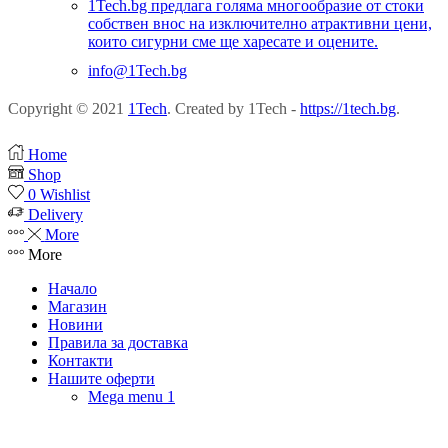
1Tech.bg предлага голяма многообразие от стоки
собствен внос на изключително атрактивни цени,
които сигурни сме ще харесате и оцените.
info@1Tech.bg
Copyright © 2021
1Tech
. Created by 1Tech -
https://1tech.bg
.
Home
Shop
0
Wishlist
Delivery
More
More
Начало
Магазин
Новини
Правила за доставка
Контакти
Нашите оферти
Mega menu 1