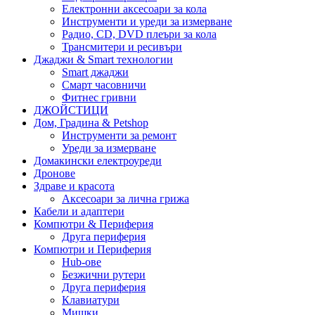
Електронни аксесоари за кола
Инструменти и уреди за измерване
Радио, CD, DVD плеъри за кола
Трансмитери и ресивъри
Джаджи & Smart технологии
Smart джаджи
Смарт часовничи
Фитнес гривни
ДЖОЙСТИЦИ
Дом, Градина & Petshop
Инструменти за ремонт
Уреди за измерване
Домакински електроуреди
Дронове
Здраве и красота
Аксесоари за лична грижа
Кабели и адаптери
Компютри & Периферия
Друга периферия
Компютри и Периферия
Hub-ове
Безжични рутери
Друга периферия
Клавиатури
Мишки