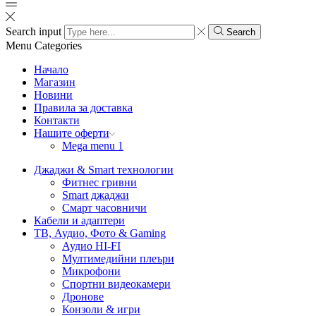
Search input
Search
Menu
Categories
Начало
Магазин
Новини
Правила за доставка
Контакти
Нашите оферти
Mega menu 1
Джаджи & Smart технологии
Фитнес гривни
Smart джаджи
Смарт часовничи
Кабели и адаптери
ТВ, Аудио, Фото & Gaming
Аудио HI-FI
Мултимедийни плеъри
Микрофони
Спортни видеокамери
Дронове
Конзоли & игри