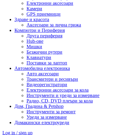
Електронни аксесоари
Камери
GPS приемници
Здраве и красота
Аксесоари за лична грижа
Компютри и Периферия
Друга периферия
Hub-ове
Мишки
Безжични рутери
Клавиатури
Поставки за лаптоп
Автомобилна електроника
Авто аксесоари
Трансмитери и ресивъри
Видеорегистратори
Електронни аксесоари за кола
Инструменти и уреди за измерване
Радио, CD, DVD плеъри за кола
Дом, Градина & Petshop
Инструменти за ремонт
Уреди за измерване
Домакински електроуреди
Log in / sign up