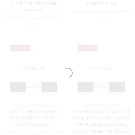
х 1080) Full HD, пълен
пълен комплект
комплект
35,28
€
(69.00 лв.)
20,45
€
(40.00
лв.)
40,39
€
(79.00 лв.)
23,01
€
(45.00
лв.)
SALE
54%
SALE
41%
ИЗЧЕРПАН
ИЗЧЕРПАН
Compare
Compare
Спортни видеокамери
Спортни видеокамери
Спортна екшън камера
Спортна екшън камера OEM,
GoPlus RERAND FHD с
12 MP /1920 x 1080/, Full HD,
WIFI, 170 градуса
1080P, 30FPS, micro USB,
Водоустойчивост до 30 м, 2-
76,18
€
(149.00 лв.)
35,28
€
(69.00