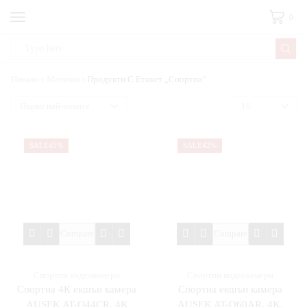
0
Начало
Магазин
Продукти С Етикет „Спортна“
SALE
45%
SALE
42%
Compare
Compare
Спортни видеокамери
Спортни видеокамери
Спортна 4К екшън камера
Спортна екшън камера
AUSEK AT-Q44CR, 4K
AUSEK AT-Q60AR, 4K,