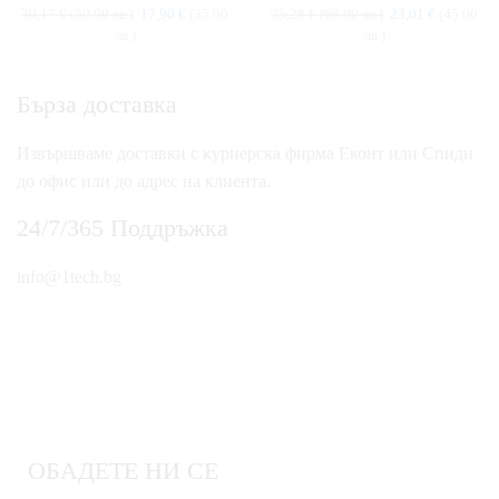
30,17
€
(59.00 лв.)
17,90
€
(35.00
35,28
€
(69.00 лв.)
23,01
€
(45.00
лв.)
лв.)
Бърза доставка
Извършваме доставки с куриерска фирма Еконт или Спиди
до офис или до адрес на клиента.
24/7/365 Поддръжка
info@1tech.bg
ОБАДЕТЕ НИ СЕ