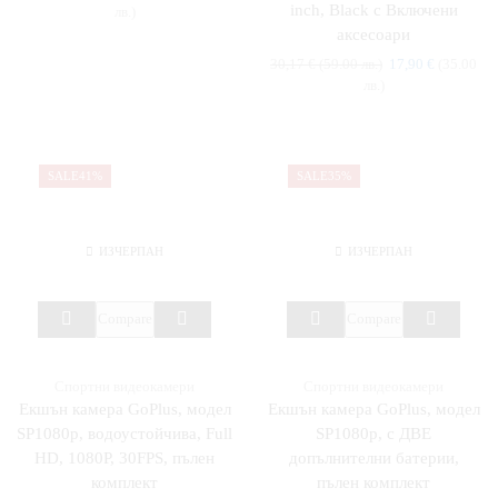
inch, Black с Включени
лв.)
аксесоари
30,17
€
(59.00 лв.)
17,90
€
(35.00
лв.)
SALE
41%
SALE
35%
ИЗЧЕРПАН
ИЗЧЕРПАН
Compare
Compare
Спортни видеокамери
Спортни видеокамери
Екшън камера GoPlus, модел
Екшън камера GoPlus, модел
SP1080p, водоустойчива, Full
SP1080p, с ДВЕ
HD, 1080P, 30FPS, пълен
допълнителни батерии,
комплект
пълен комплект