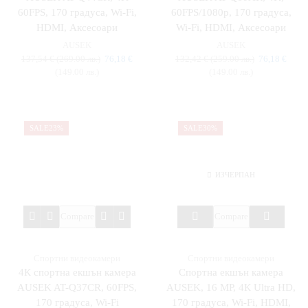
60FPS, 170 градуса, Wi-Fi,
60FPS/1080p, 170 градуса,
HDMI, Аксесоари
Wi-Fi, HDMI, Аксесоари
AUSEK
AUSEK
137,54
€
(269.00 лв.)
76,18
€
132,42
€
(259.00 лв.)
76,18
€
(149.00 лв.)
(149.00 лв.)
SALE
23%
SALE
30%
ИЗЧЕРПАН
Compare
Compare
Спортни видеокамери
Спортни видеокамери
4К спортна екшън камера
Спортна екшън камера
AUSEK AT-Q37CR, 60FPS,
AUSEK, 16 MP, 4К Ultra HD,
170 градуса, Wi-Fi
170 градуса, Wi-Fi, HDMI,