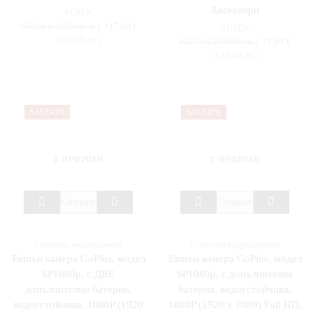
Аксесоари
AUSEK
152,88
€
(299.00 лв.)
117,60
€
AUSEK
(230.00 лв.)
101,75
€
(199.00 лв.)
71,07
€
(139.00 лв.)
SALE
43%
SALE
42%
ИЗЧЕРПАН
ИЗЧЕРПАН
Compare
Compare
Спортни видеокамери
Спортни видеокамери
Екшън камера GoPlus, модел
Екшън камера GoPlus, модел
SP1080p, с ДВЕ
SP1080p, с допълнителна
допълнителни батерии,
батерия, водоустойчива,
водоустойчива, 1080P (1920
1080P (1920 х 1080) Full HD,