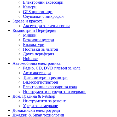
Електронни аксесоари
Камери
GPS приемници
Слушалки с микрофон
Здраве и красота
Аксесоари за лична грижа
Компютри и Периферия
Мишки
Безжични рутери
Клавиатури
Поставки за лаптоп
Друга периферия
Hub-ове
Автомобилна електроника
Радио, CD, DVD плеъри за кола
Авто аксесоари
Трансмитери и ресивъри
Видеорегистратори
Електронни аксесоари за кола
Инструменти и уреди за измерване
Дом, Градина & Petshop
Инструменти за ремонт
Уреди за измерване
Домакински електроуреди
Джаджи & Smart технологии