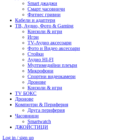
Smart джаджи
Смарт часовничи
Фитнес гривни
Кабели и адаптери
ТВ, Аудио, Фото & Gaming
Конзоли & игри
Игри
TV-Аудио аксесоари
Фото и Видео аксесоари
Стойки
Аудио HI-FI
Мултимедийни плеъри
Микрофони
Спортни видеокамери
Дронове
Конзоли & игри
TV БОКС
Дронове
Компютри & Периферия
Друга периферия
Часовници
Smartwatch
ДЖОЙСТИЦИ
Log in / sign up