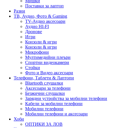
Мишки
Поставки за лаптоп
Разни
ТВ, Аудио, Фото & Gaming
TV-Аудио аксесоари
Аудио HI-FI
Дронове
Игри
Конзоли & игри
Конзоли & игри
Микрофони
Мултимедийни плеъри
Спортни видеокамери
Стойки
Фото и Видео аксесоари
Телефони, Таблети & Лаптопи
Bluetooth слушалки
Аксесоари за телефони
Безжични слушалки
Зарядни устройства за мобилни телефони
Кабели за мобилни телефони
Мобилни телефони
Мобилни телефони и аксесоари
Хоби
ОПТИКИ ЗА ЛОВ