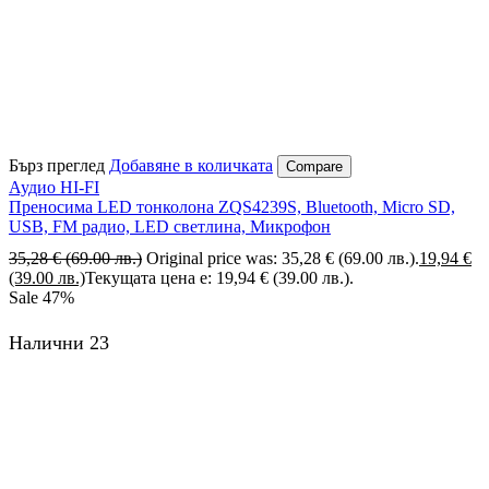
Бърз преглед
Добавяне в количката
Compare
Аудио HI-FI
Преносима LED тонколона ZQS4239S, Bluetooth, Micro SD,
USB, FM радио, LED светлина, Микрофон
35,28
€
(69.00 лв.)
Original price was: 35,28 € (69.00 лв.).
19,94
€
(39.00 лв.)
Текущата цена е: 19,94 € (39.00 лв.).
Sale
47%
Налични 23