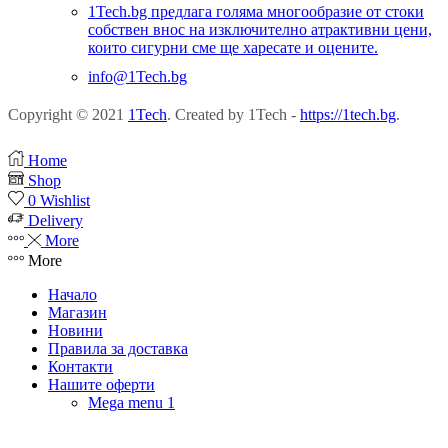
1Tech.bg предлага голяма многообразие от стоки
собствен внос на изключително атрактивни цени,
които сигурни сме ще харесате и оцените.
info@1Tech.bg
Copyright © 2021
1Tech
. Created by 1Tech -
https://1tech.bg
.
Home
Shop
0
Wishlist
Delivery
More
More
Начало
Магазин
Новини
Правила за доставка
Контакти
Нашите оферти
Mega menu 1