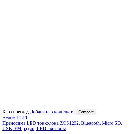
Бърз преглед
Добавяне в количката
Compare
Аудио HI-FI
Преносима LED тонколона ZQS1202, Bluetooth, Micro SD,
USB, FM радио, LED светлина