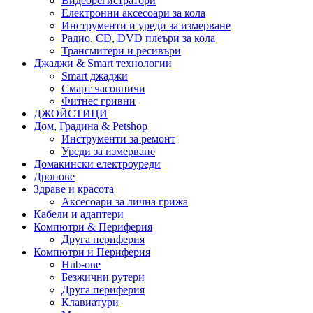
Видеорегистратори
Електронни аксесоари за кола
Инструменти и уреди за измерване
Радио, CD, DVD плеъри за кола
Трансмитери и ресивъри
Джаджи & Smart технологии
Smart джаджи
Смарт часовничи
Фитнес гривни
ДЖОЙСТИЦИ
Дом, Градина & Petshop
Инструменти за ремонт
Уреди за измерване
Домакински електроуреди
Дронове
Здраве и красота
Аксесоари за лична грижа
Кабели и адаптери
Компютри & Периферия
Друга периферия
Компютри и Периферия
Hub-ове
Безжични рутери
Друга периферия
Клавиатури