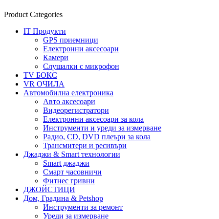
Product Categories
IT Продукти
GPS приемници
Електронни аксесоари
Камери
Слушалки с микрофон
TV БОКС
VR ОЧИЛА
Автомобилна електроника
Авто аксесоари
Видеорегистратори
Електронни аксесоари за кола
Инструменти и уреди за измерване
Радио, CD, DVD плеъри за кола
Трансмитери и ресивъри
Джаджи & Smart технологии
Smart джаджи
Смарт часовничи
Фитнес гривни
ДЖОЙСТИЦИ
Дом, Градина & Petshop
Инструменти за ремонт
Уреди за измерване