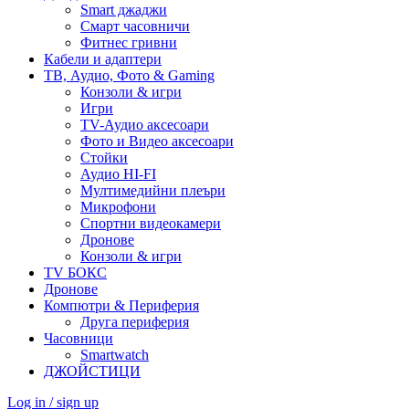
Smart джаджи
Смарт часовничи
Фитнес гривни
Кабели и адаптери
ТВ, Аудио, Фото & Gaming
Конзоли & игри
Игри
TV-Аудио аксесоари
Фото и Видео аксесоари
Стойки
Аудио HI-FI
Мултимедийни плеъри
Микрофони
Спортни видеокамери
Дронове
Конзоли & игри
TV БОКС
Дронове
Компютри & Периферия
Друга периферия
Часовници
Smartwatch
ДЖОЙСТИЦИ
Log in / sign up