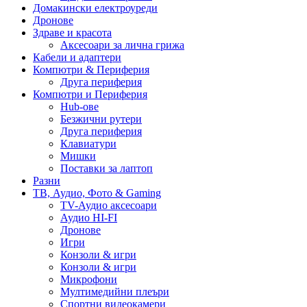
Домакински електроуреди
Дронове
Здраве и красота
Аксесоари за лична грижа
Кабели и адаптери
Компютри & Периферия
Друга периферия
Компютри и Периферия
Hub-ове
Безжични рутери
Друга периферия
Клавиатури
Мишки
Поставки за лаптоп
Разни
ТВ, Аудио, Фото & Gaming
TV-Аудио аксесоари
Аудио HI-FI
Дронове
Игри
Конзоли & игри
Конзоли & игри
Микрофони
Мултимедийни плеъри
Спортни видеокамери