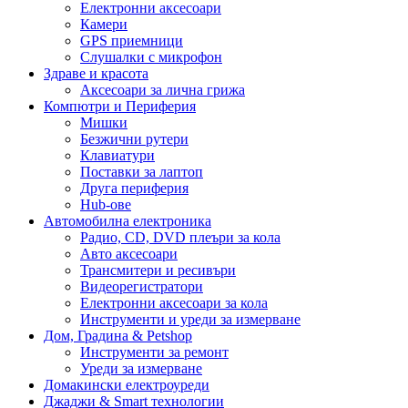
Електронни аксесоари
Камери
GPS приемници
Слушалки с микрофон
Здраве и красота
Аксесоари за лична грижа
Компютри и Периферия
Мишки
Безжични рутери
Клавиатури
Поставки за лаптоп
Друга периферия
Hub-ове
Автомобилна електроника
Радио, CD, DVD плеъри за кола
Авто аксесоари
Трансмитери и ресивъри
Видеорегистратори
Електронни аксесоари за кола
Инструменти и уреди за измерване
Дом, Градина & Petshop
Инструменти за ремонт
Уреди за измерване
Домакински електроуреди
Джаджи & Smart технологии