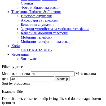
Стойки
Фото и Видео аксесоари
Телефони, Таблети & Лаптопи
Bluetooth слушалки
Аксесоари за телефони
Безжични слушалки
Зарядни устройства за мобилни телефони
Кабели за мобилни телефони
Мобилни телефони
Мобилни телефони и аксесоари
Хоби
ОПТИКИ ЗА ЛОВ
Часовници
Smartwatch
Filter by price
Минимална цена
Максимална
цена
Филтър
Sort by producents
Example Title
Door sit amet, consectetur adip iscing elit, sed do ore magna lorem
ipsum sit.