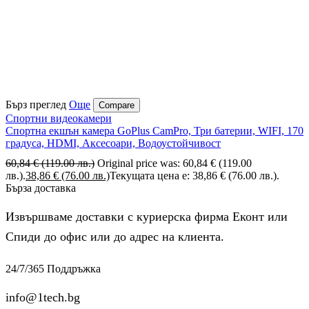
Бърз преглед
Още
Compare
Спортни видеокамери
Спортна екшън камера GoPlus CamPro, Три батерии, WIFI, 170
градуса, HDMI, Аксесоари, Водоустойчивост
60,84
€
(119.00 лв.)
Original price was: 60,84 € (119.00
лв.).
38,86
€
(76.00 лв.)
Текущата цена е: 38,86 € (76.00 лв.).
Бърза доставка
Извършваме доставки с куриерска фирма Еконт или
Спиди до офис или до адрес на клиента.
24/7/365 Поддръжка
info@1tech.bg