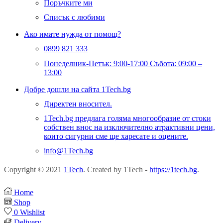
Поръчките ми
Списък с любими
Ако имате нужда от помощ?
0899 821 333
Понеделник-Петък: 9:00-17:00 Събота: 09:00 –
13:00
Добре дошли на сайта 1Tech.bg
Директен вносител.
1Tech.bg предлага голяма многообразие от стоки
собствен внос на изключително атрактивни цени,
които сигурни сме ще харесате и оцените.
info@1Tech.bg
Copyright © 2021
1Tech
. Created by 1Tech -
https://1tech.bg
.
Home
Shop
0
Wishlist
Delivery