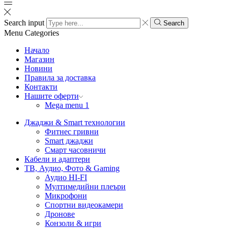
Search input
Search
Menu
Categories
Начало
Магазин
Новини
Правила за доставка
Контакти
Нашите оферти
Mega menu 1
Джаджи & Smart технологии
Фитнес гривни
Smart джаджи
Смарт часовничи
Кабели и адаптери
ТВ, Аудио, Фото & Gaming
Аудио HI-FI
Мултимедийни плеъри
Микрофони
Спортни видеокамери
Дронове
Конзоли & игри