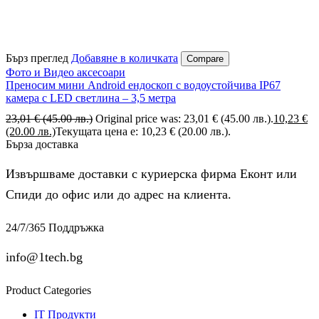
Бърз преглед
Добавяне в количката
Compare
Фото и Видео аксесоари
Преносим мини Android ендоскоп с водоустойчива IP67
ĸaмepa c LЕD cвeтлинa – 3,5 мeтpa
23,01
€
(45.00 лв.)
Original price was: 23,01 € (45.00 лв.).
10,23
€
(20.00 лв.)
Текущата цена е: 10,23 € (20.00 лв.).
Бърза доставка
Извършваме доставки с куриерска фирма Еконт или
Спиди до офис или до адрес на клиента.
24/7/365 Поддръжка
info@1tech.bg
Product Categories
IT Продукти