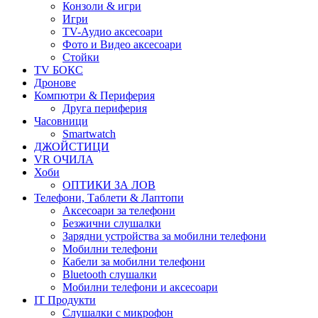
Конзоли & игри
Игри
TV-Аудио аксесоари
Фото и Видео аксесоари
Стойки
TV БОКС
Дронове
Компютри & Периферия
Друга периферия
Часовници
Smartwatch
ДЖОЙСТИЦИ
VR ОЧИЛА
Хоби
ОПТИКИ ЗА ЛОВ
Телефони, Таблети & Лаптопи
Аксесоари за телефони
Безжични слушалки
Зарядни устройства за мобилни телефони
Мобилни телефони
Кабели за мобилни телефони
Bluetooth слушалки
Мобилни телефони и аксесоари
IT Продукти
Слушалки с микрофон