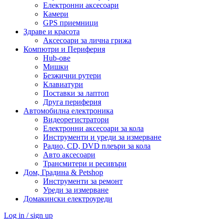
Електронни аксесоари
Камери
GPS приемници
Здраве и красота
Аксесоари за лична грижа
Компютри и Периферия
Hub-ове
Мишки
Безжични рутери
Клавиатури
Поставки за лаптоп
Друга периферия
Автомобилна електроника
Видеорегистратори
Електронни аксесоари за кола
Инструменти и уреди за измерване
Радио, CD, DVD плеъри за кола
Авто аксесоари
Трансмитери и ресивъри
Дом, Градина & Petshop
Инструменти за ремонт
Уреди за измерване
Домакински електроуреди
Log in / sign up