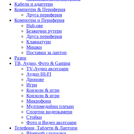
Кабели и адаптери
Компютри & Периферия
Друга периферия
Компютри и Периферия
Hub-ове
Безжични рутери
Друга периферия
Клавиатури
Мишки
Поставки за лаптоп
Разни
ТВ, Аудио, Фото & Gaming
TV-Аудио аксесоари
Аудио HI-FI
Дронове
Игри
Конзоли & игри
Конзоли & игри
Микрофони
Мултимедийни плеъри
Спортни видеокамери
Стойки
Фото и Видео аксесоари
Телефони, Таблети & Лаптопи
Bluetooth слушалки