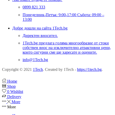
0899 821 333
Понеделник-Петък: 9:00-17:00 Събота: 09:00 –
13:00
Добре дошли на сайта 1Tech.bg
Директен вносител.
1Tech.bg предлага голяма многообразие от стоки
собствен внос на изключително атрактивни цени,
които сигурни сме ще харесате и оцените.
info@1Tech.bg
Copyright © 2021
1Tech
. Created by 1Tech -
https://1tech.bg
.
Home
Shop
0
Wishlist
Delivery
More
More