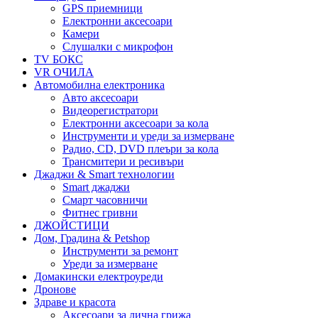
GPS приемници
Електронни аксесоари
Камери
Слушалки с микрофон
TV БОКС
VR ОЧИЛА
Автомобилна електроника
Авто аксесоари
Видеорегистратори
Електронни аксесоари за кола
Инструменти и уреди за измерване
Радио, CD, DVD плеъри за кола
Трансмитери и ресивъри
Джаджи & Smart технологии
Smart джаджи
Смарт часовничи
Фитнес гривни
ДЖОЙСТИЦИ
Дом, Градина & Petshop
Инструменти за ремонт
Уреди за измерване
Домакински електроуреди
Дронове
Здраве и красота
Аксесоари за лична грижа