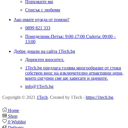
Поръчките ми
Списък с любими
Ако имате нужда от помощ?
0899 821 333
Понеделник-Петък: 9:00-17:00 Събота: 09:00 –
13:00
Добре дошли на сайта 1Tech.bg
Директен вносител.
1Tech.bg предлага голяма многообразие от стоки
собствен внос на изключително атрактивни цени,
които сигурни сме ще харесате и оцените.
info@1Tech.bg
Copyright © 2021
1Tech
. Created by 1Tech -
https://1tech.bg
.
Home
Shop
0
Wishlist
Delivery