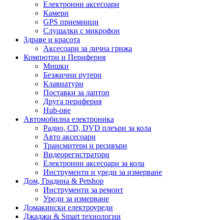
Електронни аксесоари
Камери
GPS приемници
Слушалки с микрофон
Здраве и красота
Аксесоари за лична грижа
Компютри и Периферия
Мишки
Безжични рутери
Клавиатури
Поставки за лаптоп
Друга периферия
Hub-ове
Автомобилна електроника
Радио, CD, DVD плеъри за кола
Авто аксесоари
Трансмитери и ресивъри
Видеорегистратори
Електронни аксесоари за кола
Инструменти и уреди за измерване
Дом, Градина & Petshop
Инструменти за ремонт
Уреди за измерване
Домакински електроуреди
Джаджи & Smart технологии