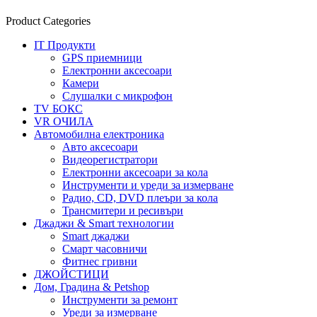
Product Categories
IT Продукти
GPS приемници
Електронни аксесоари
Камери
Слушалки с микрофон
TV БОКС
VR ОЧИЛА
Автомобилна електроника
Авто аксесоари
Видеорегистратори
Електронни аксесоари за кола
Инструменти и уреди за измерване
Радио, CD, DVD плеъри за кола
Трансмитери и ресивъри
Джаджи & Smart технологии
Smart джаджи
Смарт часовничи
Фитнес гривни
ДЖОЙСТИЦИ
Дом, Градина & Petshop
Инструменти за ремонт
Уреди за измерване