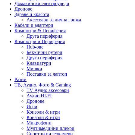
Домакински електроуреди
Дронове
Здраве и красота
Аксесоари за лична грижа
Кабели и адаптери
Компютри & Периферия
Друга периферия
Компютри и Периферия
Hub-ове
Безжични рутери
Друга периферия
Клавиатури
Мишки
Поставки за лаптоп
Разни
ТВ, Аудио, Фото & Gaming
TV-Аудио аксесоари
Аудио HI-FI
Дронове
Игри
Конзоли & игри
Конзоли & игри
Микрофони
Мултимедийни плеъри
Спортни видеокамери