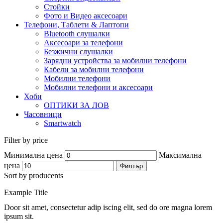
Стойки
Фото и Видео аксесоари
Телефони, Таблети & Лаптопи
Bluetooth слушалки
Аксесоари за телефони
Безжични слушалки
Зарядни устройства за мобилни телефони
Кабели за мобилни телефони
Мобилни телефони
Мобилни телефони и аксесоари
Хоби
ОПТИКИ ЗА ЛОВ
Часовници
Smartwatch
Filter by price
Минимална цена
Максимална
цена
Филтър
Sort by producents
Example Title
Door sit amet, consectetur adip iscing elit, sed do ore magna lorem
ipsum sit.