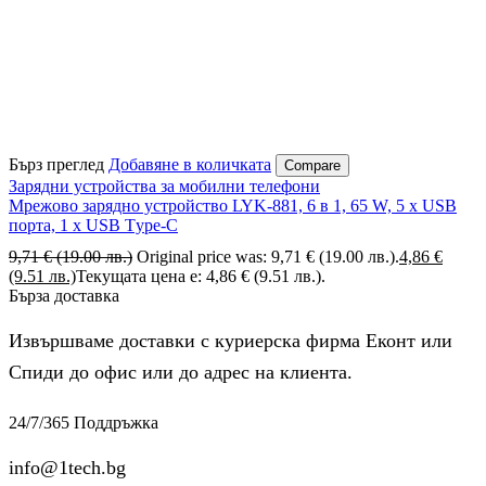
Бърз преглед
Добавяне в количката
Compare
Зарядни устройства за мобилни телефони
Мрежово зарядно устройство LYK-881, 6 в 1, 65 W, 5 х USB
порта, 1 х USB Тype-C
9,71
€
(19.00 лв.)
Original price was: 9,71 € (19.00 лв.).
4,86
€
(9.51 лв.)
Текущата цена е: 4,86 € (9.51 лв.).
Бърза доставка
Извършваме доставки с куриерска фирма Еконт или
Спиди до офис или до адрес на клиента.
24/7/365 Поддръжка
info@1tech.bg