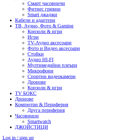
Смарт часовничи
Фитнес гривни
Smart джаджи
Кабели и адаптери
ТВ, Аудио, Фото & Gaming
Конзоли & игри
Игри
TV-Аудио аксесоари
Фото и Видео аксесоари
Стойки
Аудио HI-FI
Мултимедийни плеъри
Микрофони
Спортни видеокамери
Дронове
Конзоли & игри
TV БОКС
Дронове
Компютри & Периферия
Друга периферия
Часовници
Smartwatch
ДЖОЙСТИЦИ
Log in / sign up