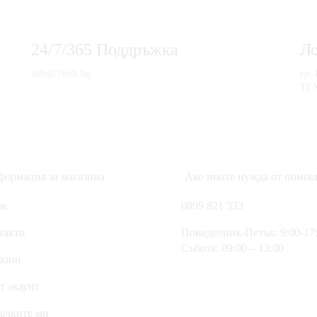
24/7/365 Поддръжка
Л
info@1tech.bg
гр.
ТЕ
ормация за магазина
Ако имате нужда от помощ
ас
0899 821 333
такти
Понеделник-Петък: 9:00-17
Събота: 09:00 – 13:00
азин
т акаунт
ъчките ми