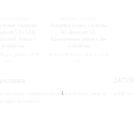
ични слушалки
Безжични слушалки
 бизнес слушалка
Хендсфри Бизнес слушалка
uetooth 5.3 и LED
К1, Bluetooth 5.0,
исплей, Работа с
Едновременна работа с две
е устройства
устройства
00 лв.)
14,83
€
(29.00
30,17
€
(59.00 лв.)
19,94
€
(39.00
лв.)
лв.)
доставка
24/7/
е доставки с куриерска фирма Еконт или Спиди до
info@1tec
о адрес на клиента.