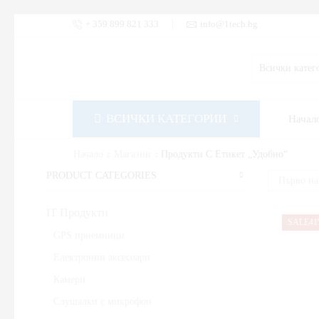
+ 359 899 821 333
info@1tech.bg
ВСИЧКИ КАТЕГОРИИ
Начал
Начало
Магазин
Продукти С Етикет „удобно“
PRODUCT CATEGORIES
IT Продукти
SALE
4
GPS приемници
Електронни аксесоари
Камери
Слушалки с микрофон