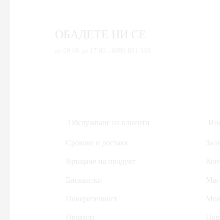
Дом, Градина & Petshop
Инструменти за ремонт
ОБАДЕТЕ НИ СЕ
Уреди за измерване
Домакински електроуреди
от 09:00 до 17:00 - 0899 821 333
Дронове
Здраве и красота
Аксесоари за лична грижа
Кабели и адаптери
Обслужване на клиенти
Инф
Компютри & Периферия
Срокове и доставк
За н
Друга периферия
Компютри и Периферия
Връщане на продукт
Кон
Hub-ове
Бисквитки
Маг
Безжични рутери
Поверителност
Моя
Друга периферия
Правила
Пор