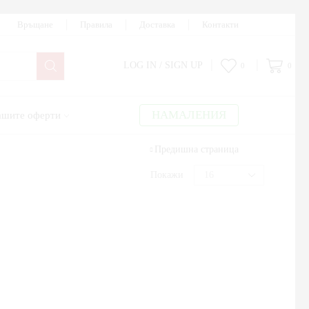
Връщане
Правила
Доставка
Контакти
LOG IN / SIGN UP
0
0
НАМАЛЕНИЯ
шите оферти
Предишна страница
Покажи