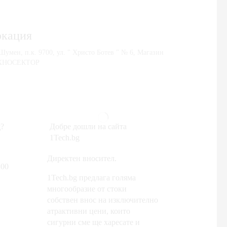
окация
 Шумен, п.к. 9700, ул. " Христо Ботев " № 6, Магазин
ХНОСЕКТОР
?
Добре дошли на сайта
1Tech.bg
Директен вносител.
:00
1Tech.bg предлага голяма
многообразие от стоки
собствен внос на изключително
атрактивни цени, които
сигурни сме ще харесате и