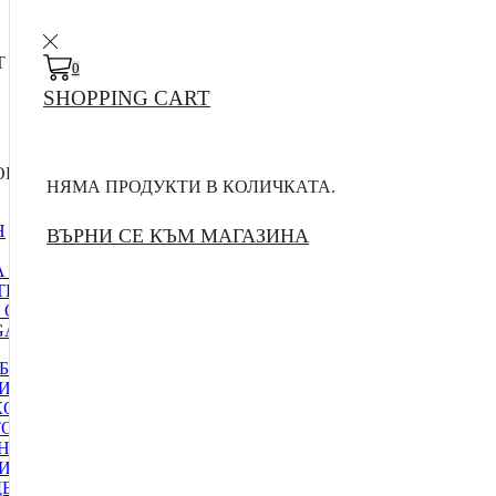
T
0
SHOPPING CART
RIES
НЯМА ПРОДУКТИ В КОЛИЧКАТА.
Н
ВЪРНИ СЕ КЪМ МАГАЗИНА
 ЗА ДОСТАВКА
ТИ
 ОФЕРТИ
A MENU 1
БИЛНА ЕЛЕКТРОНИКА
ИО, CD, DVD ПЛЕЪРИ
КОЛА
О АКСЕСОАРИ
НСМИТЕРИ И
ИВЪРИ
ЕОРЕГИСТРАТОРИ