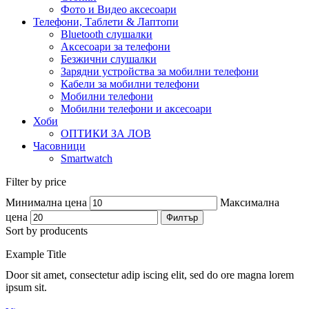
Фото и Видео аксесоари
Телефони, Таблети & Лаптопи
Bluetooth слушалки
Аксесоари за телефони
Безжични слушалки
Зарядни устройства за мобилни телефони
Кабели за мобилни телефони
Мобилни телефони
Мобилни телефони и аксесоари
Хоби
ОПТИКИ ЗА ЛОВ
Часовници
Smartwatch
Filter by price
Минимална цена
Максимална
цена
Филтър
Sort by producents
Example Title
Door sit amet, consectetur adip iscing elit, sed do ore magna lorem
ipsum sit.