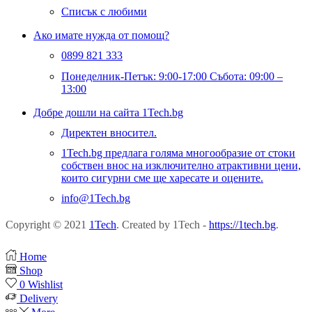
Списък с любими
Ако имате нужда от помощ?
0899 821 333
Понеделник-Петък: 9:00-17:00 Събота: 09:00 –
13:00
Добре дошли на сайта 1Tech.bg
Директен вносител.
1Tech.bg предлага голяма многообразие от стоки
собствен внос на изключително атрактивни цени,
които сигурни сме ще харесате и оцените.
info@1Tech.bg
Copyright © 2021
1Tech
. Created by 1Tech -
https://1tech.bg
.
Home
Shop
0
Wishlist
Delivery