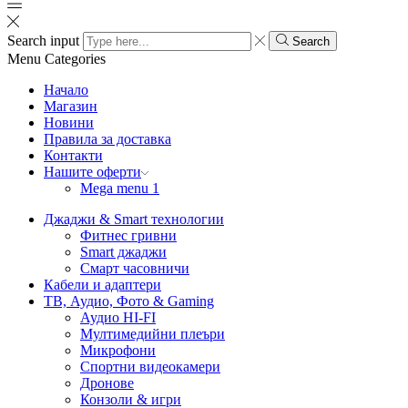
Search input
Search
Menu
Categories
Начало
Магазин
Новини
Правила за доставка
Контакти
Нашите оферти
Mega menu 1
Джаджи & Smart технологии
Фитнес гривни
Smart джаджи
Смарт часовничи
Кабели и адаптери
ТВ, Аудио, Фото & Gaming
Аудио HI-FI
Мултимедийни плеъри
Микрофони
Спортни видеокамери
Дронове
Конзоли & игри