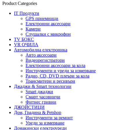
Product Categories
IT Продукти
GPS приемници
Електронни аксесоари
Камери
Слушалки с микрофон
TV БОКС
VR ОЧИЛА
Автомобилна електроника
Авто аксесоари
Видеорегистратори
Електронни аксесоари за кола
Инструменти и уреди за измерване
Радио, CD, DVD плеъри за кола
Трансмитери и ресивъри
Джаджи & Smart технологии
Smart джаджи
Смарт часовничи
Фитнес гривни
ДЖОЙСТИЦИ
Дом, Градина & Petshop
Инструменти за ремонт
Уреди за измерване
Домакински електроуреди