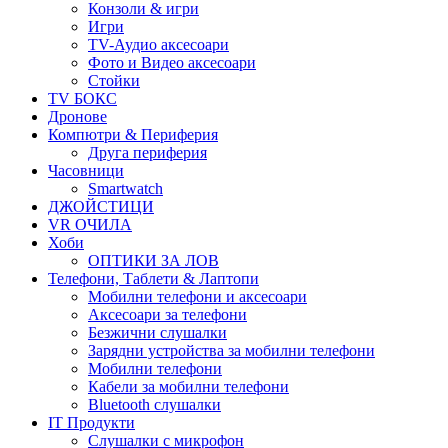
Конзоли & игри
Игри
TV-Аудио аксесоари
Фото и Видео аксесоари
Стойки
TV БОКС
Дронове
Компютри & Периферия
Друга периферия
Часовници
Smartwatch
ДЖОЙСТИЦИ
VR ОЧИЛА
Хоби
ОПТИКИ ЗА ЛОВ
Телефони, Таблети & Лаптопи
Мобилни телефони и аксесоари
Аксесоари за телефони
Безжични слушалки
Зарядни устройства за мобилни телефони
Мобилни телефони
Кабели за мобилни телефони
Bluetooth слушалки
IT Продукти
Слушалки с микрофон