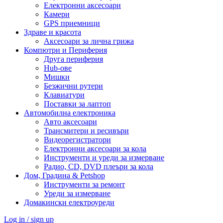
Електронни аксесоари
Камери
GPS приемници
Здраве и красота
Аксесоари за лична грижа
Компютри и Периферия
Друга периферия
Hub-ове
Мишки
Безжични рутери
Клавиатури
Поставки за лаптоп
Автомобилна електроника
Авто аксесоари
Трансмитери и ресивъри
Видеорегистратори
Електронни аксесоари за кола
Инструменти и уреди за измерване
Радио, CD, DVD плеъри за кола
Дом, Градина & Petshop
Инструменти за ремонт
Уреди за измерване
Домакински електроуреди
Log in / sign up