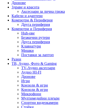
Дронове
Здраве и красота
Аксесоари за лична грижа
Кабели и адаптери
Компютри & Периферия
Друга периферия
Компютри и Периферия
Hub-ове
Безжични рутери
Друга периферия
Клавиатури
Мишки
Поставки за лаптоп
Разни
ТВ, Аудио, Фото & Gaming
TV-Аудио аксесоари
Аудио HI-FI
Дронове
Игри
Конзоли & игри
Конзоли & игри
Микрофони
Мултимедийни плеъри
Спортни видеокамери
Стойки