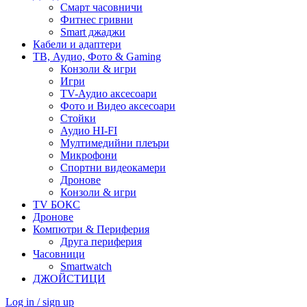
Смарт часовничи
Фитнес гривни
Smart джаджи
Кабели и адаптери
ТВ, Аудио, Фото & Gaming
Конзоли & игри
Игри
TV-Аудио аксесоари
Фото и Видео аксесоари
Стойки
Аудио HI-FI
Мултимедийни плеъри
Микрофони
Спортни видеокамери
Дронове
Конзоли & игри
TV БОКС
Дронове
Компютри & Периферия
Друга периферия
Часовници
Smartwatch
ДЖОЙСТИЦИ
Log in / sign up