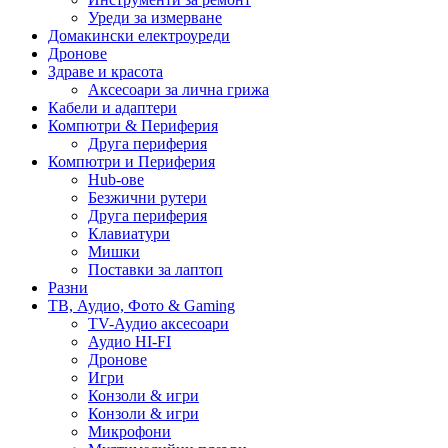
Уреди за измерване
Домакински електроуреди
Дронове
Здраве и красота
Аксесоари за лична грижа
Кабели и адаптери
Компютри & Периферия
Друга периферия
Компютри и Периферия
Hub-ове
Безжични рутери
Друга периферия
Клавиатури
Мишки
Поставки за лаптоп
Разни
ТВ, Аудио, Фото & Gaming
TV-Аудио аксесоари
Аудио HI-FI
Дронове
Игри
Конзоли & игри
Конзоли & игри
Микрофони