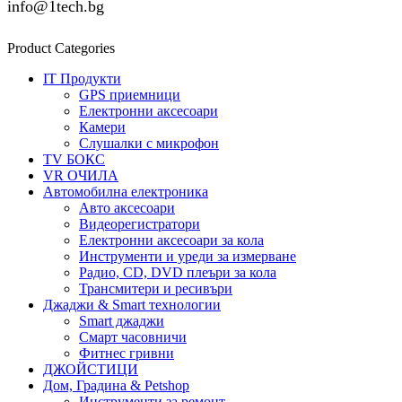
info@1tech.bg
Product Categories
IT Продукти
GPS приемници
Електронни аксесоари
Камери
Слушалки с микрофон
TV БОКС
VR ОЧИЛА
Автомобилна електроника
Авто аксесоари
Видеорегистратори
Електронни аксесоари за кола
Инструменти и уреди за измерване
Радио, CD, DVD плеъри за кола
Трансмитери и ресивъри
Джаджи & Smart технологии
Smart джаджи
Смарт часовничи
Фитнес гривни
ДЖОЙСТИЦИ
Дом, Градина & Petshop
Инструменти за ремонт