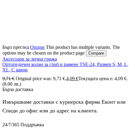
Бърз преглед
Опции
This product has multiple variants. The
options may be chosen on the product page
Compare
Аксесоари за лична грижа
Ортопедичен колан за гръб и рамене TSE-24, Размер S, M, L,
XL, С шини
9,71
€
Original price was: 9,71 €.
4,09
€
Текущата цена е: 4,09 €.
(8.00 лв.)
Бърза доставка
Извършваме доставки с куриерска фирма Еконт или
Спиди до офис или до адрес на клиента.
24/7/365 Поддръжка