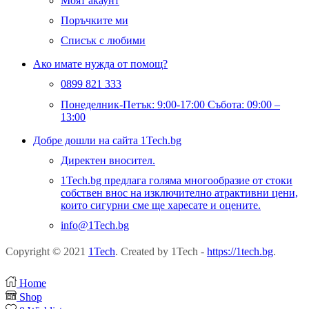
Моят акаунт
Поръчките ми
Списък с любими
Ако имате нужда от помощ?
0899 821 333
Понеделник-Петък: 9:00-17:00 Събота: 09:00 –
13:00
Добре дошли на сайта 1Tech.bg
Директен вносител.
1Tech.bg предлага голяма многообразие от стоки
собствен внос на изключително атрактивни цени,
които сигурни сме ще харесате и оцените.
info@1Tech.bg
Copyright © 2021
1Tech
. Created by 1Tech -
https://1tech.bg
.
Home
Shop