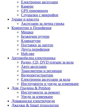
Електронни аксесоари
Камери
GPS приемници
Слушалки с микрофон
Здраве и красота
Аксесоари за лична грижа
Компютри и Периферия
Мишки
Безжични рутери
Клавиатури
Поставки за лаптоп
Друга периферия
Hub-ове
Автомобилна електроника
Радио, CD, DVD плеъри за кола
Авто аксесоари
Трансмитери и ресивъри
Видеорегистратори
Електронни аксесоари за кола
Инструменти и уреди за измерване
Дом, Градина & Petshop
Инструменти за ремонт
Уреди за измерване
Домакински електроуреди
Джаджи & Smart технологии