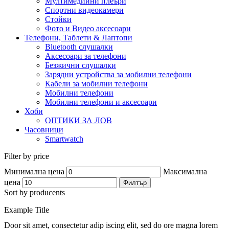
Мултимедийни плеъри
Спортни видеокамери
Стойки
Фото и Видео аксесоари
Телефони, Таблети & Лаптопи
Bluetooth слушалки
Аксесоари за телефони
Безжични слушалки
Зарядни устройства за мобилни телефони
Кабели за мобилни телефони
Мобилни телефони
Мобилни телефони и аксесоари
Хоби
ОПТИКИ ЗА ЛОВ
Часовници
Smartwatch
Filter by price
Минимална цена
Максимална
цена
Филтър
Sort by producents
Example Title
Door sit amet, consectetur adip iscing elit, sed do ore magna lorem