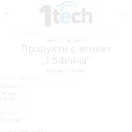
0
SEARCH
Search
Начало
Магазин
input
Продукти с етикет
„1.54инча“
Предишна страница
Преглед като:
Таблица
Списък
Брой
продукти
Sale
62%
на
Изчерпан
страница