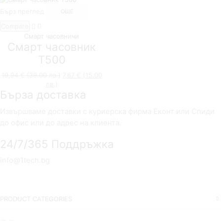
Бърз преглед
ОЩЕ
Compare
Смарт часовничи
Смарт часовник
T500
19,94
€
(39.00 лв.)
Original
7,67
€
(15.00
лв.)
Текущата
price
Бърза доставка
цена
was:
е:
19,94 €
7,67 €
(39.00
Извършваме доставки с куриерска фирма Еконт или Спиди
(15.00
лв.).
до офис или до адрес на клиента.
лв.).
24/7/365 Поддръжка
info@1tech.bg
PRODUCT CATEGORIES