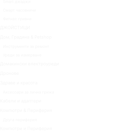
Smart джаджи
Смарт часовничи
Фитнес гривни
ДЖОЙСТИЦИ
Дом, Градина & Petshop
Инструменти за ремонт
Уреди за измерване
Домакински електроуреди
Дронове
Здраве и красота
Аксесоари за лична грижа
Кабели и адаптери
Компютри & Периферия
Друга периферия
Компютри и Периферия