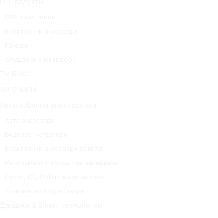
IT Продукти
GPS приемници
Електронни аксесоари
Камери
Слушалки с микрофон
TV БОКС
VR ОЧИЛА
Автомобилна електроника
Авто аксесоари
Видеорегистратори
Електронни аксесоари за кола
Инструменти и уреди за измерване
Радио, CD, DVD плеъри за кола
Трансмитери и ресивъри
Джаджи & Smart технологии