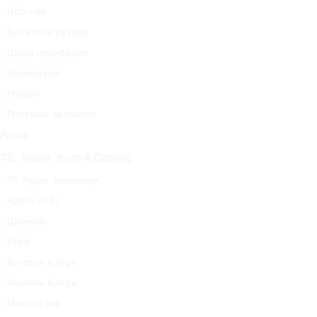
Hub-ове
Безжични рутери
Друга периферия
Клавиатури
Мишки
Поставки за лаптоп
Разни
ТВ, Аудио, Фото & Gaming
TV-Аудио аксесоари
Аудио HI-FI
Дронове
Игри
Конзоли & игри
Конзоли & игри
Микрофони