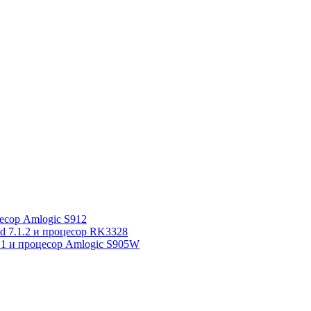
сор Amlogic S912
7.1.2 и процесор RK3328
1 и процесор Amlogic S905W