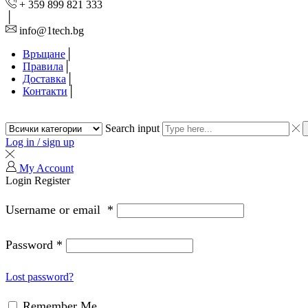
+ 359 899 821 333
info@1tech.bg
Връщане
Правила
Доставка
Контакти
Search input
Log in / sign up
My Account
Login
Register
Username or email
*
Password
*
Lost password?
Remember Me