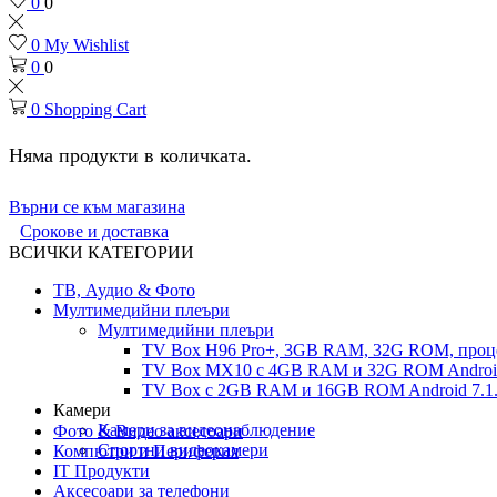
0
0
0
My Wishlist
0
0
0
Shopping Cart
Няма продукти в количката.
Върни се към магазина
Срокове и доставка
ВСИЧКИ КАТЕГОРИИ
ТВ, Аудио & Фото
Мултимедийни плеъри
Мултимедийни плеъри
TV Box H96 Pro+, 3GB RAM, 32G ROM, проце
TV Box MX10 с 4GB RAM и 32G ROM Android 
TV Box с 2GB RAM и 16GВ ROM Android 7.1.
Камери
Камери за видеонаблюдение
Фото & Видео аксесоари
Спортни видеокамери
Компютри и Периферия
IT Продукти
Аксесоари за телефони