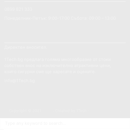
0899 821 333
Понеделник-Петък: 9:00-17:00 Събота: 09:00 – 13:00
ДОБРЕ ДОШЛИ НА САЙТА 1TECH.BG
Директен вносител.
1Tech.bg предлага голяма многообразие от стоки
собствен внос на изключително атрактивни цени,
които сигурни сме ще харесате и оцените.
info@1Tech.bg
Copyright © 2021
1Tech
. Created by 1Tech -
https://1tech.bg
.