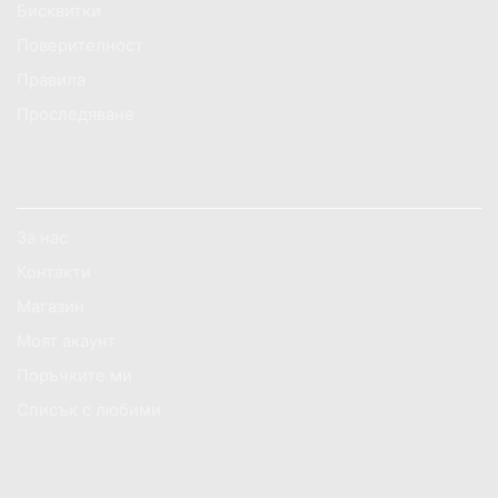
Бисквитки
Поверителност
Правила
Проследяване
ИНФОРМАЦИЯ ЗА МАГАЗИНА
За нас
Контакти
Магазин
Моят акаунт
Поръчките ми
Списък с любими
АКО ИМАТЕ НУЖДА ОТ ПОМОЩ?