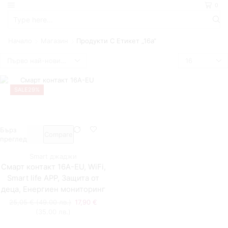
0
Начало
Магазин
Продукти С Етикет „16a“
SALE
29%
Бърз
Compare
преглед
Smart джаджи
Смарт контакт 16A-EU, WiFi,
Smart life APP, Защита от
деца, Енергиен мониторинг
25,05
€
(49.00 лв.)
17,90
€
(35.00 лв.)