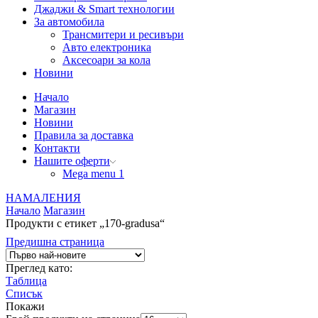
Джаджи & Smart технологии
За автомобила
Трансмитери и ресивъри
Авто електроника
Аксесоари за кола
Новини
Начало
Магазин
Новини
Правила за доставка
Контакти
Нашите оферти
Mega menu 1
НАМАЛЕНИЯ
Начало
Магазин
Продукти с етикет „170-gradusa“
Предишна страница
Преглед като:
Таблица
Списък
Покажи