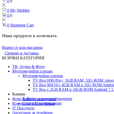
0
0
0
My Wishlist
0
0
0
Shopping Cart
Няма продукти в количката.
Върни се към магазина
Срокове и доставка
ВСИЧКИ КАТЕГОРИИ
ТВ, Аудио & Фото
Мултимедийни плеъри
Мултимедийни плеъри
TV Box H96 Pro+, 3GB RAM, 32G ROM, проце
TV Box MX10 с 4GB RAM и 32G ROM Android 
TV Box с 2GB RAM и 16GВ ROM Android 7.1.
Камери
Камери за видеонаблюдение
Фото & Видео аксесоари
Спортни видеокамери
Компютри и Периферия
IT Продукти
Аксесоари за телефони