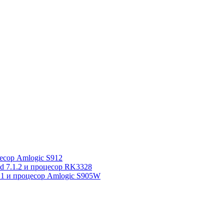
сор Amlogic S912
7.1.2 и процесор RK3328
1 и процесор Amlogic S905W