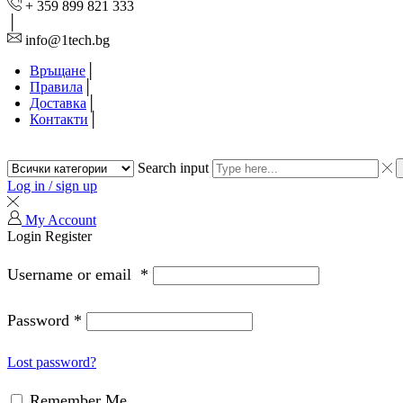
+ 359 899 821 333
info@1tech.bg
Връщане
Правила
Доставка
Контакти
Search input
Log in / sign up
My Account
Login
Register
Username or email
*
Password
*
Lost password?
Remember Me