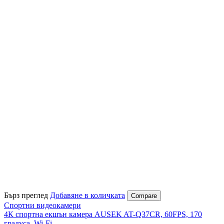
Бърз преглед
Добавяне в количката
Compare
Спортни видеокамери
4К спортна екшън камера AUSEK AT-Q37CR, 60FPS, 170
градуса, Wi-Fi