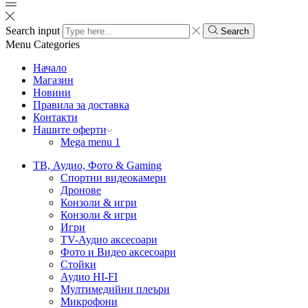
Search input
Search
Menu
Categories
Начало
Магазин
Новини
Правила за доставка
Контакти
Нашите оферти
Mega menu 1
ТВ, Аудио, Фото & Gaming
Спортни видеокамери
Дронове
Конзоли & игри
Конзоли & игри
Игри
TV-Аудио аксесоари
Фото и Видео аксесоари
Стойки
Аудио HI-FI
Мултимедийни плеъри
Микрофони