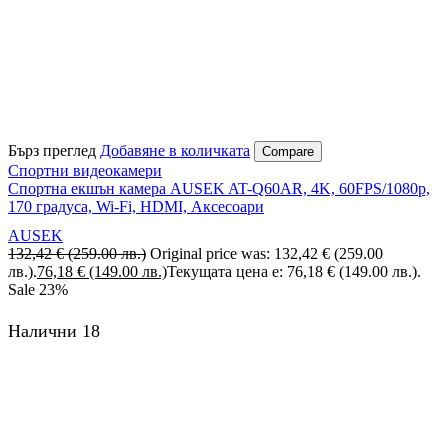
Бърз преглед
Добавяне в количката
Compare
Спортни видеокамери
Спортна екшън камера AUSEK AT-Q60AR, 4K, 60FPS/1080p,
170 градуса, Wi-Fi, HDMI, Аксесоари
AUSEK
132,42
€
(259.00 лв.)
Original price was: 132,42 € (259.00
лв.).
76,18
€
(149.00 лв.)
Текущата цена е: 76,18 € (149.00 лв.).
Sale
23%
Налични 18