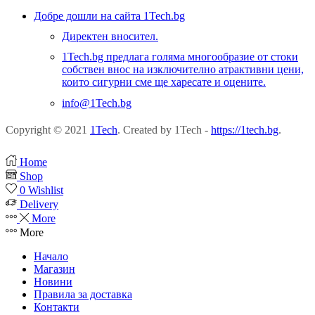
Добре дошли на сайта 1Tech.bg
Директен вносител.
1Tech.bg предлага голяма многообразие от стоки
собствен внос на изключително атрактивни цени,
които сигурни сме ще харесате и оцените.
info@1Tech.bg
Copyright © 2021
1Tech
. Created by 1Tech -
https://1tech.bg
.
Home
Shop
0
Wishlist
Delivery
More
More
Начало
Магазин
Новини
Правила за доставка
Контакти