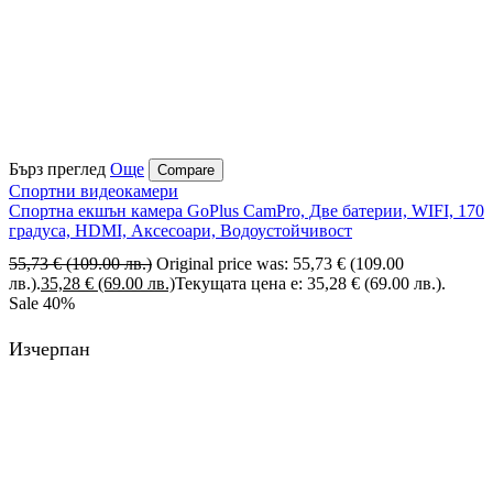
Бърз преглед
Още
Compare
Спортни видеокамери
Спортна екшън камера GoPlus CamPro, Две батерии, WIFI, 170
градуса, HDMI, Аксесоари, Водоустойчивост
55,73
€
(109.00 лв.)
Original price was: 55,73 € (109.00
лв.).
35,28
€
(69.00 лв.)
Текущата цена е: 35,28 € (69.00 лв.).
Sale
40%
Изчерпан