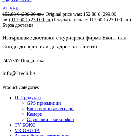
AUSEK
152,88
€
(299.00 лв.)
Original price was: 152,88 € (299.00
лв.).
117,60
€
(230.00 лв.)
Текущата цена е: 117,60 € (230.00 лв.).
Бърза доставка
Извършваме доставки с куриерска фирма Еконт или
Спиди до офис или до адрес на клиента.
24/7/365 Поддръжка
info@1tech.bg
Product Categories
IT Продукти
GPS приемници
Електронни аксесоари
Камери
Слушалки с микрофон
TV БОКС
VR ОЧИЛА
Автомобилна електроника