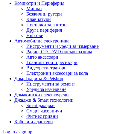
Компютри и Периферия
Мишки
Безжични рутери
Клавиатури
Поставки за лаптоп
Друга периферия
Hub-ове
Автомобилна електроника
Инструменти и уреди за измерване
Радио, CD, DVD плеъри за кола
Авто аксесоари
Трансмитери и ресивъри
Видеорегистратори
Електронни аксесоари за кола
Дом, Градина & Petshop
Инструменти за ремонт
Уреди за измерване
Домакински електроуреди
Джаджи & Smart технологии
Smart джаджи
Смарт часовничи
Фитнес гривни
Кабели и адаптери
Log in / sign up