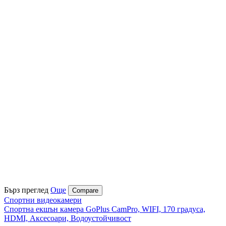
Бърз преглед
Още
Compare
Спортни видеокамери
Спортна екшън камера GoPlus CamPro, WIFI, 170 градуса,
HDMI, Аксесоари, Водоустойчивост