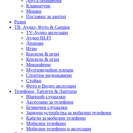
Друга периферия
Клавиатури
Мишки
Поставки за лаптоп
Разни
ТВ, Аудио, Фото & Gaming
TV-Аудио аксесоари
Аудио HI-FI
Дронове
Игри
Конзоли & игри
Конзоли & игри
Микрофони
Мултимедийни плеъри
Спортни видеокамери
Стойки
Фото и Видео аксесоари
Телефони, Таблети & Лаптопи
Bluetooth слушалки
Аксесоари за телефони
Безжични слушалки
Зарядни устройства за мобилни телефони
Кабели за мобилни телефони
Мобилни телефони
Мобилни телефони и аксесоари