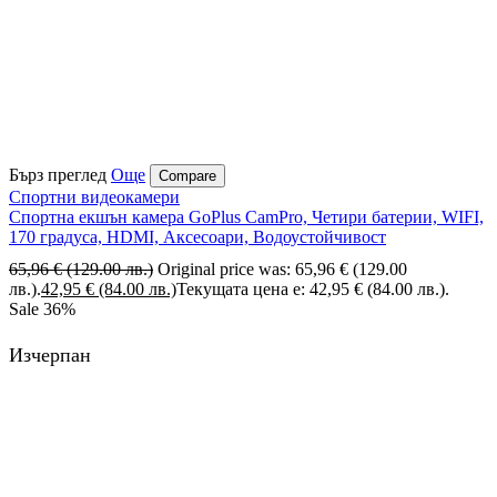
Бърз преглед
Още
Compare
Спортни видеокамери
Спортна екшън камера GoPlus CamPro, Четири батерии, WIFI,
170 градуса, HDMI, Аксесоари, Водоустойчивост
65,96
€
(129.00 лв.)
Original price was: 65,96 € (129.00
лв.).
42,95
€
(84.00 лв.)
Текущата цена е: 42,95 € (84.00 лв.).
Sale
36%
Изчерпан