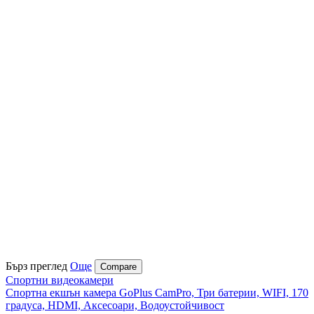
Бърз преглед
Още
Compare
Спортни видеокамери
Спортна екшън камера GoPlus CamPro, Три батерии, WIFI, 170
градуса, HDMI, Аксесоари, Водоустойчивост