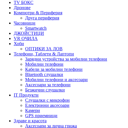
TV БОКС
Дронове
Компютри & Периферия
Друга периферия
Часовници
Smartwatch
ДЖОЙСТИЦИ
VR ОЧИЛА
Хоби
ОПТИКИ ЗА ЛОВ
Телефони, Таблети & Лаптопи
Зарядни устройства за мобилни телефони
Мобилни телефони
Кабели за мобилни телефони
Bluetooth слушалки
Мобилни телефони и аксесоари
Аксесоари за телефони
Безжични слушалки
IT Продукти
Слушалки с микрофон
Електронни аксесоари
Камери
GPS приемници
Здраве и красота
Аксесоари за лична грижа