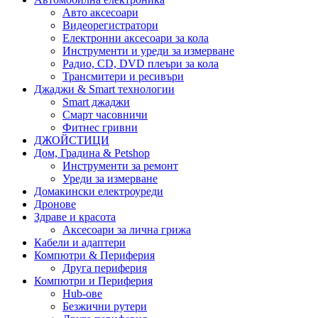
Авто аксесоари
Видеорегистратори
Електронни аксесоари за кола
Инструменти и уреди за измерване
Радио, CD, DVD плеъри за кола
Трансмитери и ресивъри
Джаджи & Smart технологии
Smart джаджи
Смарт часовничи
Фитнес гривни
ДЖОЙСТИЦИ
Дом, Градина & Petshop
Инструменти за ремонт
Уреди за измерване
Домакински електроуреди
Дронове
Здраве и красота
Аксесоари за лична грижа
Кабели и адаптери
Компютри & Периферия
Друга периферия
Компютри и Периферия
Hub-ове
Безжични рутери