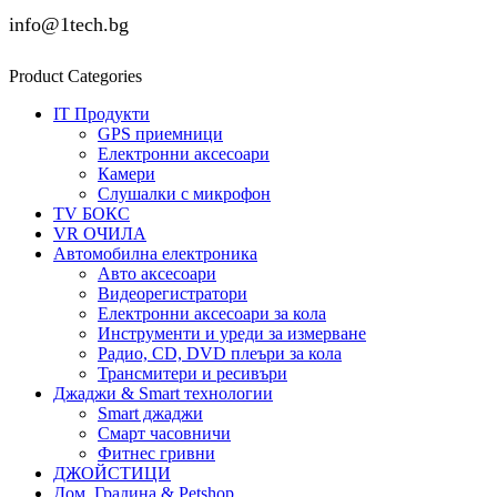
info@1tech.bg
Product Categories
IT Продукти
GPS приемници
Електронни аксесоари
Камери
Слушалки с микрофон
TV БОКС
VR ОЧИЛА
Автомобилна електроника
Авто аксесоари
Видеорегистратори
Електронни аксесоари за кола
Инструменти и уреди за измерване
Радио, CD, DVD плеъри за кола
Трансмитери и ресивъри
Джаджи & Smart технологии
Smart джаджи
Смарт часовничи
Фитнес гривни
ДЖОЙСТИЦИ
Дом, Градина & Petshop