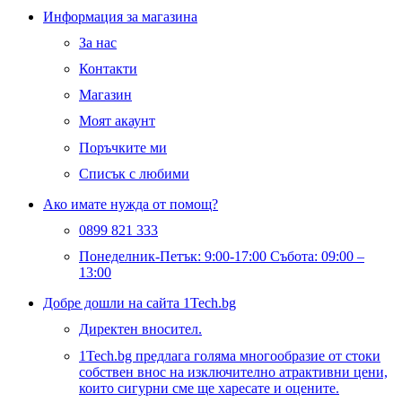
Информация за магазина
За нас
Контакти
Магазин
Моят акаунт
Поръчките ми
Списък с любими
Ако имате нужда от помощ?
0899 821 333
Понеделник-Петък: 9:00-17:00 Събота: 09:00 –
13:00
Добре дошли на сайта 1Tech.bg
Директен вносител.
1Tech.bg предлага голяма многообразие от стоки
собствен внос на изключително атрактивни цени,
които сигурни сме ще харесате и оцените.