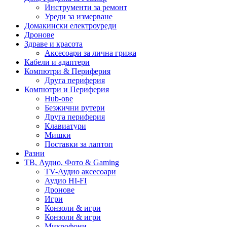
Инструменти за ремонт
Уреди за измерване
Домакински електроуреди
Дронове
Здраве и красота
Аксесоари за лична грижа
Кабели и адаптери
Компютри & Периферия
Друга периферия
Компютри и Периферия
Hub-ове
Безжични рутери
Друга периферия
Клавиатури
Мишки
Поставки за лаптоп
Разни
ТВ, Аудио, Фото & Gaming
TV-Аудио аксесоари
Аудио HI-FI
Дронове
Игри
Конзоли & игри
Конзоли & игри
Микрофони