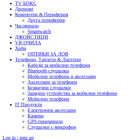
TV БОКС
Дронове
Компютри & Периферия
Друга периферия
Часовници
Smartwatch
ДЖОЙСТИЦИ
VR ОЧИЛА
Хоби
ОПТИКИ ЗА ЛОВ
Телефони, Таблети & Лаптопи
Кабели за мобилни телефони
Bluetooth слушалки
Мобилни телефони и аксесоари
Аксесоари за телефони
Безжични слушалки
Зарядни устройства за мобилни телефони
Мобилни телефони
IT Продукти
Електронни аксесоари
Камери
GPS приемници
Слушалки с микрофон
Log in / sign up