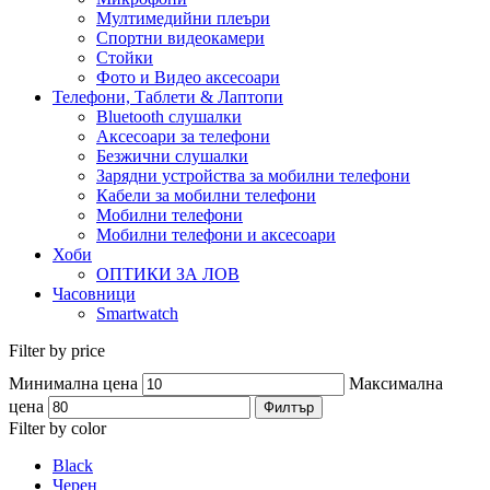
Мултимедийни плеъри
Спортни видеокамери
Стойки
Фото и Видео аксесоари
Телефони, Таблети & Лаптопи
Bluetooth слушалки
Аксесоари за телефони
Безжични слушалки
Зарядни устройства за мобилни телефони
Кабели за мобилни телефони
Мобилни телефони
Мобилни телефони и аксесоари
Хоби
ОПТИКИ ЗА ЛОВ
Часовници
Smartwatch
Filter by price
Минимална цена
Максимална
цена
Филтър
Filter by color
Black
Черен