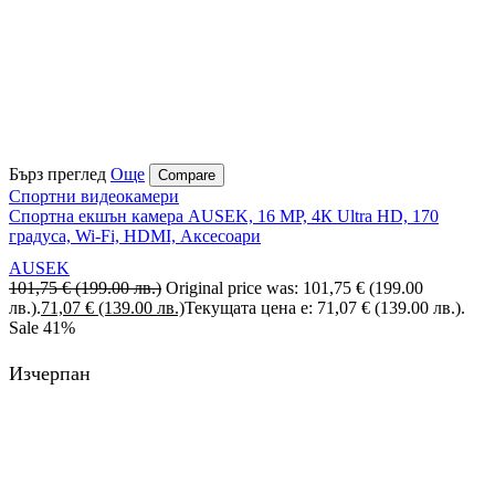
Бърз преглед
Още
Compare
Спортни видеокамери
Спортна екшън камера AUSEK, 16 MP, 4К Ultra HD, 170
градуса, Wi-Fi, HDMI, Аксесоари
AUSEK
101,75
€
(199.00 лв.)
Original price was: 101,75 € (199.00
лв.).
71,07
€
(139.00 лв.)
Текущата цена е: 71,07 € (139.00 лв.).
Sale
41%
Изчерпан