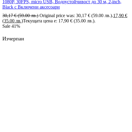
1080P, 30FPS, micro USB, Водоустойчивост до 30 м, 2-inch,
Black с Включени аксесоари
30,17
€
(59.00 лв.)
Original price was: 30,17 € (59.00 лв.).
17,90
€
(35.00 лв.)
Текущата цена е: 17,90 € (35.00 лв.).
Sale
41%
Изчерпан