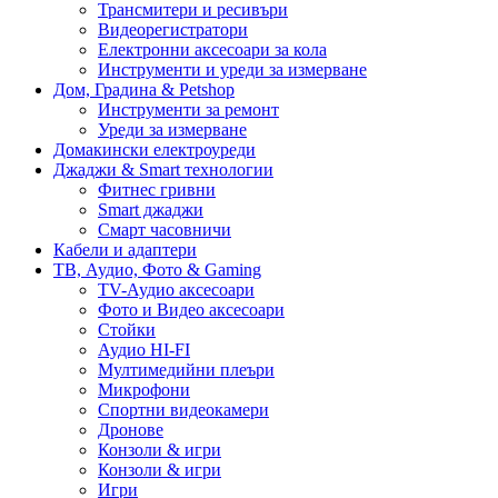
Трансмитери и ресивъри
Видеорегистратори
Електронни аксесоари за кола
Инструменти и уреди за измерване
Дом, Градина & Petshop
Инструменти за ремонт
Уреди за измерване
Домакински електроуреди
Джаджи & Smart технологии
Фитнес гривни
Smart джаджи
Смарт часовничи
Кабели и адаптери
ТВ, Аудио, Фото & Gaming
TV-Аудио аксесоари
Фото и Видео аксесоари
Стойки
Аудио HI-FI
Мултимедийни плеъри
Микрофони
Спортни видеокамери
Дронове
Конзоли & игри
Конзоли & игри
Игри