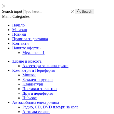
Search input
Search
Menu
Categories
Начало
Магазин
Новини
Правила за доставка
Контакти
Нашите оферти
Mega menu 1
Здраве и красота
Аксесоари за лична грижа
Компютри и Периферия
Мишки
Безжични рутери
Клавиатури
Поставки за лаптоп
Друга периферия
Hub-ове
Автомобилна електроника
Радио, CD, DVD плеъри за кола
Авто аксесоари