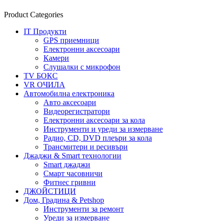
Product Categories
IT Продукти
GPS приемници
Електронни аксесоари
Камери
Слушалки с микрофон
TV БОКС
VR ОЧИЛА
Автомобилна електроника
Авто аксесоари
Видеорегистратори
Електронни аксесоари за кола
Инструменти и уреди за измерване
Радио, CD, DVD плеъри за кола
Трансмитери и ресивъри
Джаджи & Smart технологии
Smart джаджи
Смарт часовничи
Фитнес гривни
ДЖОЙСТИЦИ
Дом, Градина & Petshop
Инструменти за ремонт
Уреди за измерване