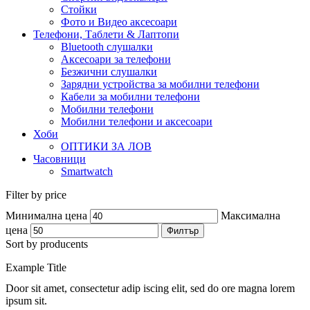
Стойки
Фото и Видео аксесоари
Телефони, Таблети & Лаптопи
Bluetooth слушалки
Аксесоари за телефони
Безжични слушалки
Зарядни устройства за мобилни телефони
Кабели за мобилни телефони
Мобилни телефони
Мобилни телефони и аксесоари
Хоби
ОПТИКИ ЗА ЛОВ
Часовници
Smartwatch
Filter by price
Минимална цена
Максимална
цена
Филтър
Sort by producents
Example Title
Door sit amet, consectetur adip iscing elit, sed do ore magna lorem
ipsum sit.