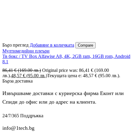
Бърз преглед
Добавяне в количката
Compare
Мултимедийни плеъри
Тв бокс / TV Box Alfawise A8, 4K, 2GB ram, 16GB rom, Android
8.1
86,41
€
(169.00 лв.)
Original price was: 86,41 € (169.00
лв.).
48,57
€
(95.00 лв.)
Текущата цена е: 48,57 € (95.00 лв.).
Бърза доставка
Извършваме доставки с куриерска фирма Еконт или
Спиди до офис или до адрес на клиента.
24/7/365 Поддръжка
info@1tech.bg