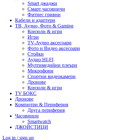
Smart джаджи
Смарт часовничи
Фитнес гривни
Кабели и адаптери
ТВ, Аудио, Фото & Gaming
Конзоли & игри
Игри
TV-Аудио аксесоари
Фото и Видео аксесоари
Стойки
Аудио HI-FI
Мултимедийни плеъри
Микрофони
Спортни видеокамери
Дронове
Конзоли & игри
TV БОКС
Дронове
Компютри & Периферия
Друга периферия
Часовници
Smartwatch
ДЖОЙСТИЦИ
Log in / sign up