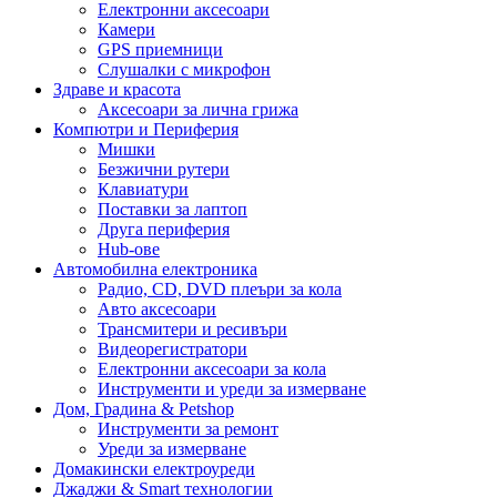
Електронни аксесоари
Камери
GPS приемници
Слушалки с микрофон
Здраве и красота
Аксесоари за лична грижа
Компютри и Периферия
Мишки
Безжични рутери
Клавиатури
Поставки за лаптоп
Друга периферия
Hub-ове
Автомобилна електроника
Радио, CD, DVD плеъри за кола
Авто аксесоари
Трансмитери и ресивъри
Видеорегистратори
Електронни аксесоари за кола
Инструменти и уреди за измерване
Дом, Градина & Petshop
Инструменти за ремонт
Уреди за измерване
Домакински електроуреди
Джаджи & Smart технологии