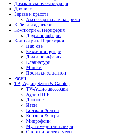
Домакински електроуреди
Дронове
Здраве и красота
Аксесоари за лична грижа
Кабели и адаптери
Компютри & Периферия
Друга периферия
Компютри и Периферия
Hub-ове
Безжични рутери
Друга периферия
Клавиатури
Мишки
Поставки за лаптоп
Разни
ТВ, Аудио, Фото & Gaming
TV-Аудио аксесоари
Аудио HI-FI
Дронове
Игри
Конзоли & игри
Конзоли & игри
Микрофони
Мултимедийни плеъри
Спортни видеокамери