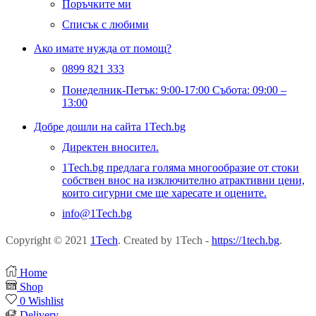
Поръчките ми
Списък с любими
Ако имате нужда от помощ?
0899 821 333
Понеделник-Петък: 9:00-17:00 Събота: 09:00 –
13:00
Добре дошли на сайта 1Tech.bg
Директен вносител.
1Tech.bg предлага голяма многообразие от стоки
собствен внос на изключително атрактивни цени,
които сигурни сме ще харесате и оцените.
info@1Tech.bg
Copyright © 2021
1Tech
. Created by 1Tech -
https://1tech.bg
.
Home
Shop
0
Wishlist
Delivery