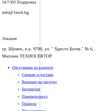
24/7/365 Поддръжка
info@1tech.bg
Локация
гр. Шумен, п.к. 9700, ул. " Христо Ботев " № 6,
Магазин ТЕХНОСЕКТОР
Facebook
Twitter
Instagram
Pinterest
Linkedin
Youtube
Vimeo
Обслужване на клиенти
Срокове и доставк
Връщане на продукт
Бисквитки
Поверителност
Правила
Проследяване