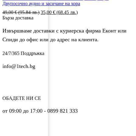
Двупосочно аудио и засичане на хора
Original
Текущата
49,00
€
(95.84 лв.)
35,00
€
(68.45 лв.)
price
цена
Бърза доставка
was:
е:
49,00 €
35,00 €
Извършваме доставки с куриерска фирма Еконт или
(95.84
(68.45
Спиди до офис или до адрес на клиента.
лв.).
лв.).
24/7/365 Поддръжка
info@1tech.bg
ОБАДЕТЕ НИ СЕ
от 09:00 до 17:00 - 0899 821 333