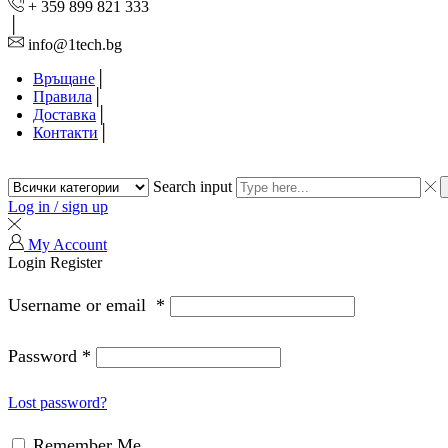
+ 359 899 821 333
info@1tech.bg
Връщане
Правила
Доставка
Контакти
Search input
Log in / sign up
My Account
Login
Register
Username or email
*
Password
*
Lost password?
Remember Me