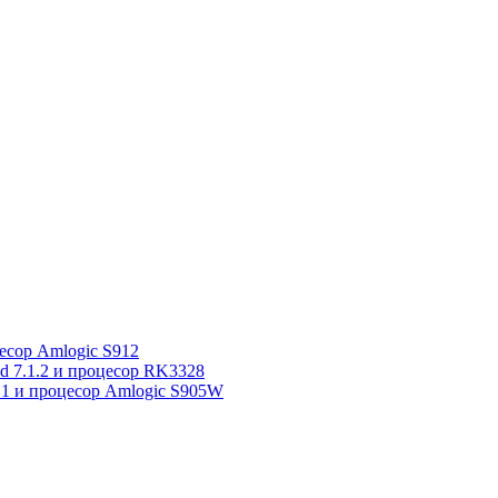
сор Amlogic S912
7.1.2 и процесор RK3328
1 и процесор Amlogic S905W