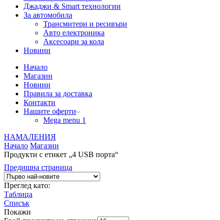
Джаджи & Smart технологии
За автомобила
Трансмитери и ресивъри
Авто електроника
Аксесоари за кола
Новини
Начало
Магазин
Новини
Правила за доставка
Контакти
Нашите оферти
Mega menu 1
НАМАЛЕНИЯ
Начало
Магазин
Продукти с етикет „4 USB порта“
Предишна страница
Преглед като:
Таблица
Списък
Покажи