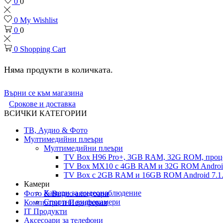
0
0
0
My Wishlist
0
0
0
Shopping Cart
Няма продукти в количката.
Върни се към магазина
Срокове и доставка
ВСИЧКИ КАТЕГОРИИ
ТВ, Аудио & Фото
Мултимедийни плеъри
Мултимедийни плеъри
TV Box H96 Pro+, 3GB RAM, 32G ROM, проце
TV Box MX10 с 4GB RAM и 32G ROM Android 
TV Box с 2GB RAM и 16GВ ROM Android 7.1.
Камери
Камери за видеонаблюдение
Фото & Видео аксесоари
Спортни видеокамери
Компютри и Периферия
IT Продукти
Аксесоари за телефони