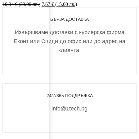
19,94
€
(39.00 лв.)
Original
7,67
€
(15.00 лв.)
Текущата
price
цена
was:
е:
БЪРЗА ДОСТАВКА
19,94 €
7,67 €
(39.00
(15.00
Извършваме доставки с куриерска фирма
лв.).
лв.).
Еконт или Спиди до офис или до адрес на
клиента.
24/7/365 ПОДДРЪЖКА
info@1tech.bg