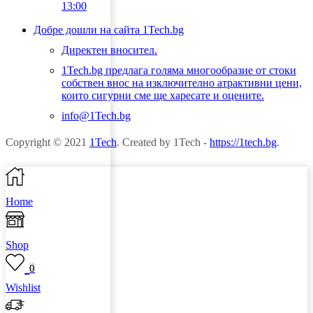
13:00
Добре дошли на сайта 1Tech.bg
Директен вносител.
1Tech.bg предлага голяма многообразие от стоки
собствен внос на изключително атрактивни цени,
които сигурни сме ще харесате и оцените.
info@1Tech.bg
Copyright © 2021
1Tech
. Created by 1Tech -
https://1tech.bg
.
Home
Shop
0
Wishlist