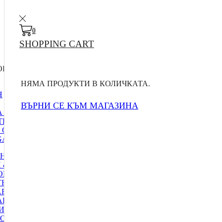
0
SHOPPING CART
RIES
НЯМА ПРОДУКТИ В КОЛИЧКАТА.
Н
ВЪРНИ СЕ КЪМ МАГАЗИНА
 ЗА ДОСТАВКА
ТИ
 ОФЕРТИ
A MENU 1
НСКИ ЕЛЕКТРОУРЕДИ
 & SMART
ОГИИ
НЕС ГРИВНИ
ART ДЖАДЖИ
АРТ ЧАСОВНИЧИ
И АДАПТЕРИ
ИО, ФОТО & GAMING