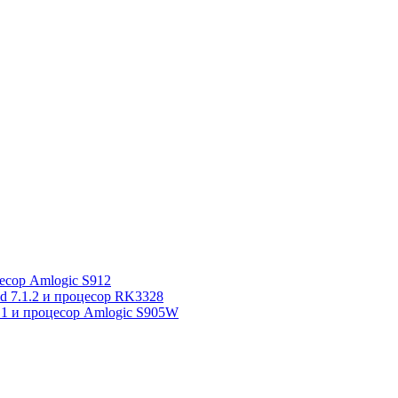
сор Amlogic S912
7.1.2 и процесор RK3328
1 и процесор Amlogic S905W