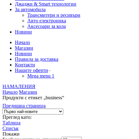
Джаджи & Smart технологии
За автомобила
Трансмитери и ресивъри
Авто електроника
Аксесоари за кола
Новини
Начало
Магазин
Новини
Правила за доставка
Контакти
Нашите оферти
Mega menu 1
НАМАЛЕНИЯ
Начало
Магазин
Продукти с етикет „business“
Предишна страница
Преглед като:
Таблица
Списък
Покажи