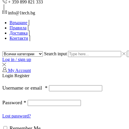
+ 359 899 821 333
info@1tech.bg
Връщане
Правила
Доставка
Контакти
Search input
Log in / sign up
My Account
Login
Register
Username or email
*
Password
*
Lost password?
Remember Me