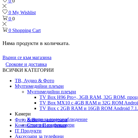
0
0
0
My Wishlist
0
0
0
Shopping Cart
Няма продукти в количката.
Върни се към магазина
Срокове и доставка
ВСИЧКИ КАТЕГОРИИ
ТВ, Аудио & Фото
Мултимедийни плеъри
Мултимедийни плеъри
TV Box H96 Pro+, 3GB RAM, 32G ROM, проце
TV Box MX10 с 4GB RAM и 32G ROM Android 
TV Box с 2GB RAM и 16GВ ROM Android 7.1.
Камери
Камери за видеонаблюдение
Фото & Видео аксесоари
Спортни видеокамери
Компютри и Периферия
IT Продукти
Аксесоари за телефони