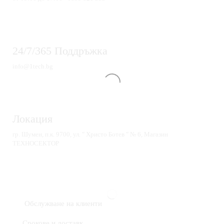
24/7/365 Поддръжка
info@1tech.bg
Локация
гр. Шумен, п.к. 9700, ул. " Христо Ботев " № 6, Магазин
ТЕХНОСЕКТОР
Обслужване на клиенти
Срокове и доставк