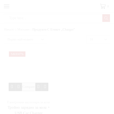
0
Начало
Магазин
Продукти С Етикет „Charger“
SALE
47%
Compare
Електронни аксесоари за кола
Тройно зарядно за кола +
USB Car Charger