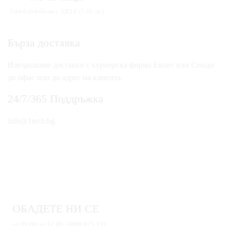
7,16
€
(14.00 лв.)
3,83
€
(7.49 лв.)
Бърза доставка
Извършваме доставки с куриерска фирма Еконт или Спиди
до офис или до адрес на клиента.
24/7/365 Поддръжка
info@1tech.bg
ОБАДЕТЕ НИ СЕ
от 09:00 до 17:00 - 0899 821 333